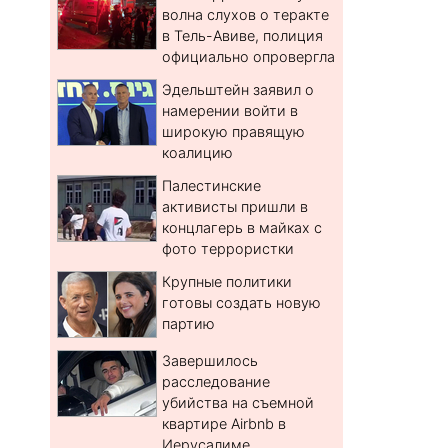
волна слухов о теракте
в Тель-Авиве, полиция
официально опровергла
Эдельштейн заявил о
намерении войти в
широкую правящую
коалицию
Палестинские
активисты пришли в
концлагерь в майках с
фото террористки
Крупные политики
готовы создать новую
партию
Завершилось
расследование
убийства на съемной
квартире Airbnb в
Иерусалиме