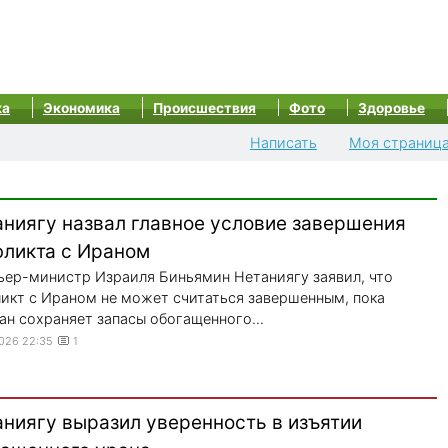
ка
Экономика
Происшествия
Фото
Здоровье
Написать
Моя страниц
аниягу назвал главное условие завершения
фликта с Ираном
ер-министр Израиля Биньямин Нетаниягу заявил, что
икт с Ираном не может считаться завершенным, пока
ан сохраняет запасы обогащенного...
2026 22:35
1
аниягу выразил уверенность в изъятии