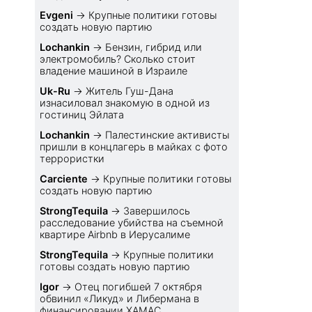
Evgeni
→
Крупные политики готовы
создать новую партию
Lochankin
→
Бензин, гибрид или
электромобиль? Cколько стоит
владение машиной в Израиле
Uk-Ru
→
Житель Гуш-Дана
изнасиловал знакомую в одной из
гостиниц Эйлата
Lochankin
→
Палестинские активисты
пришли в концлагерь в майках с фото
террористки
Carciente
→
Крупные политики готовы
создать новую партию
StrongTequila
→
Завершилось
расследование убийства на съемной
квартире Airbnb в Иерусалиме
StrongTequila
→
Крупные политики
готовы создать новую партию
Igor
→
Отец погибшей 7 октября
обвинил «Ликуд» и Либермана в
финансировании ХАМАС