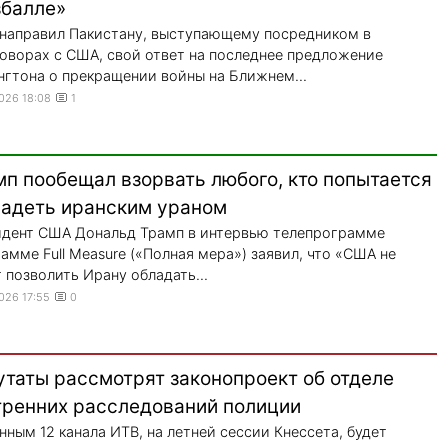
збалле»
направил Пакистану, выступающему посредником в
оворах с США, свой ответ на последнее предложение
гтона о прекращении войны на Ближнем...
2026 18:08
1
мп пообещал взорвать любого, кто попытается
ладеть иранским ураном
дент США Дональд Трамп в интервью телепрограмме
амме Full Measure («Полная мера») заявил, что «США не
 позволить Ирану обладать...
2026 17:55
0
утаты рассмотрят законопроект об отделе
тренних расследований полиции
нным 12 канала ИТВ, на летней сессии Кнессета, будет