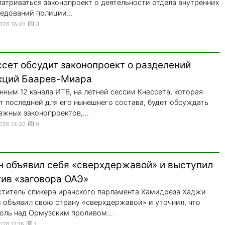
атриваться законопроект о деятельности отдела внутренних
едований полиции...
2026 16:40
3
ссет обсудит законопроект о разделений
кций Баарев-Миара
нным 12 канала ИТВ, на летней сессии Кнессета, которая
т последней для его нынешнего состава, будет обсуждать
ажных законопроектов,...
2026 14:32
0
н объявил себя «сверхдержавой» и выступил
тив «заговора ОАЭ»
титель спикера иранского парламента Хамидреза Хаджи
 объявил свою страну «сверхдержавой» и уточнил, что
оль над Ормузским проливом...
026 17:16
1