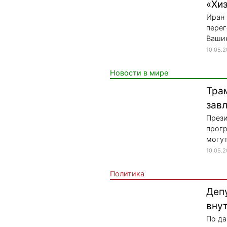
«Хи
Иран 
перег
Вашин
10.05.
Новости в мире
Тра
зав
Прези
прогр
могут
10.05.
Политика
Деп
вну
По да