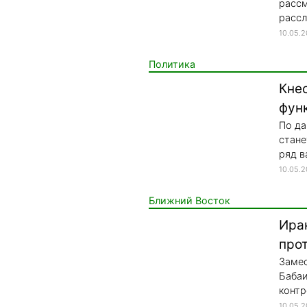
рассм
рассл
10.05.
Политика
Кне
фун
По да
стане
ряд в
10.05.
Ближний Восток
Ира
про
Замес
Бабаи
контр
10.05.2