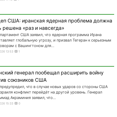
деп США: иранская ядерная проблема должна
 решена «раз и навсегда»
партамент США заявил, что ядерная программа Ирана
тавляет глобальную угрозу, и призвал Тегеран к серьезным
оворам с Вашингтоном для...
2026 13:53
1
нский генерал пообещал расширить войну
тив союзников США
предупредил, что в случае новых ударов со стороны США
зраиля конфликт перейдёт на другой уровень. Генерал
мад Акраминия заявил, что...
2026 15:33
0