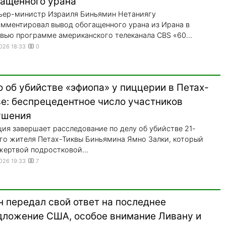
гащенного урана
ьер-министр Израиля Биньямин Нетаниягу
мментировал вывод обогащенного урана из Ирана в
вью программе американского телеканала CBS «60...
2026 18:33
0
 об убийстве «эфиопа» у пиццерии в Петах-
ве: беспрецедентное число участников
ушения
ия завершает расследование по делу об убийстве 21-
го жителя Петах-Тиквы Биньямина Ямно Залки, который
жертвой подростковой...
2026 19:33
7
н передал свой ответ на последнее
дложение США, особое внимание Ливану и