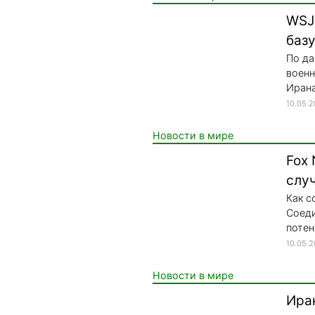
WSJ
баз
По да
военн
Ирана
10.05.
Новости в мире
Fox
слу
Как с
Соеди
потен
10.05.
Новости в мире
Ира