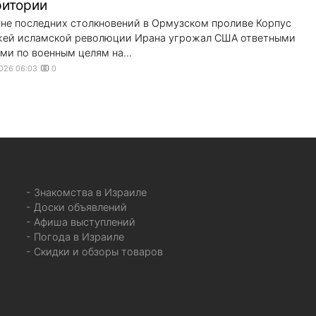
ритории
не последних столкновений в Ормузском проливе Корпус
жей исламской революции Ирана угрожал США ответными
ми по военным целям на...
2026 06:03
0
- Знакомства в Израиле
- Доски объявлений
- Афиша выступлений
- Погода в Израиле
- Скидки и обзоры товаров