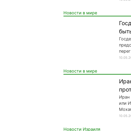
Новости в мире
Гос
быть
Госде
предс
перег
10.05.
Новости в мире
Ира
про
Иран 
или И
Мохам
10.05.
Новости Израиля