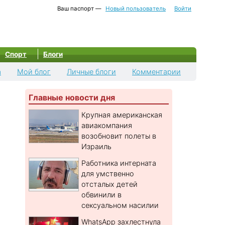
Ваш паспорт —
Новый пользователь
Войти
Спорт
Блоги
а
Мой блог
Личные блоги
Комментарии
Главные новости дня
Крупная американская
авиакомпания
возобновит полеты в
Израиль
Работника интерната
для умственно
отсталых детей
обвинили в
сексуальном насилии
WhatsApp захлестнула