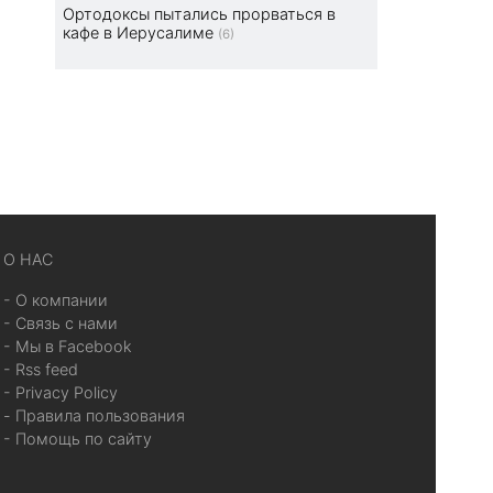
Ортодоксы пытались прорваться в
кафе в Иерусалиме
(6)
О НАС
- О компании
- Связь с нами
- Мы в Facebook
- Rss feed
- Privacy Policy
- Правила пользования
- Помощь по сайту