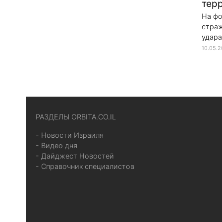
тер
На фо
стра
удара
10.05.
РАЗДЕЛЫ ORBITA.CO.IL
- Новости Израиля
- Видео дня
- Дайджест Новостей
- Справочник специалистов