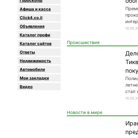
обо
Гороскопы
Прем
Афиша и касса
проко
Click4.co.il
интер
Объявления
10.05.
Каталог профи
Происшествия
Каталог сайтов
Oтветы
Дело
Недвижимость
Тик
Автомобили
пок
Мои закладки
Полиц
летне
Видео
стал 
10.05.
Новости в мире
Ира
пре