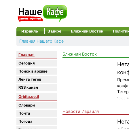
Израиль
В мире
Ближний Восток
Полити
Главная Нашего Кафе
Ближний Восток
Главная
Сегодня
Нет
Поиск в архиве
кон
Лента тегов
Премь
конфл
RSS канал
Тегер
Orbita.co.il
10.05.
Словари
Новости Израиля
Почта
Нет
Погода