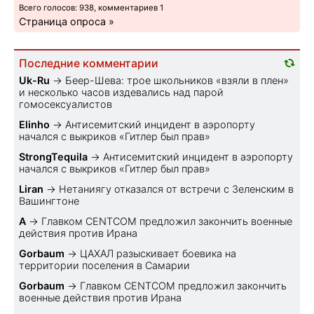
Всего голосов: 938, комментариев 1
Страница опроса »
Последние комментарии
Uk-Ru
→
Беер-Шева: трое школьников «взяли в плен»
и несколько часов издевались над парой
гомосексуалистов
Elinho
→
Антисемитский инцидент в аэропорту
начался с выкриков «Гитлер был прав»
StrongTequila
→
Антисемитский инцидент в аэропорту
начался с выкриков «Гитлер был прав»
Liran
→
Нетаниягу отказался от встречи с Зеленским в
Вашингтоне
A
→
Главком CENTCOM предложил закончить военные
действия против Ирана
Gorbaum
→
ЦАХАЛ разыскивает боевика на
территории поселения в Самарии
Gorbaum
→
Главком CENTCOM предложил закончить
военные действия против Ирана