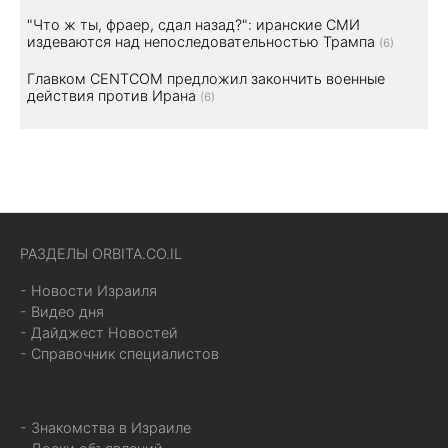
"Что ж ты, фраер, сдал назад?": иранские СМИ
издеваются над непоследовательностью Трампа
(6)
Главком CENTCOM предложил закончить военные
действия против Ирана
(6)
РАЗДЕЛЫ ORBITA.CO.IL
- Новости Израиля
- Видео дня
- Дайджест Новостей
- Справочник специалистов
- Знакомства в Израиле