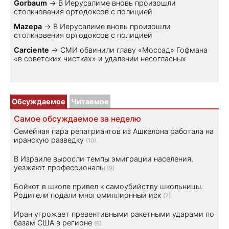
Gorbaum
→
В Иерусалиме вновь произошли
столкновения ортодоксов с полицией
Mazepa
→
В Иерусалиме вновь произошли
столкновения ортодоксов с полицией
Carciente
→
СМИ обвинили главу «Моссад» Гофмана
«в советских чистках» и удалении несогласных
Обсуждаемое
Читаемое
Самое обсуждаемое за неделю
Семейная пара репатриантов из Ашкелона работала на
иранскую разведку
(10)
В Израиле выросли темпы эмиграции населения,
уезжают профессионалы
(9)
Бойкот в школе привел к самоубийству школьницы.
Родители подали многомиллионный иск
(7)
Иран угрожает превентивными ракетными ударами по
базам США в регионе
(6)