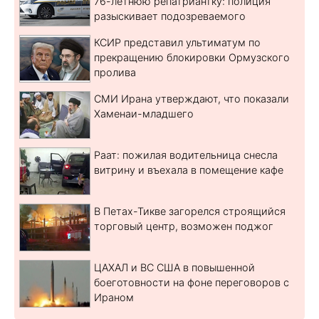
76-летнюю репатриантку: полиция
разыскивает подозреваемого
КСИР представил ультиматум по
прекращению блокировки Ормузского
пролива
СМИ Ирана утверждают, что показали
Хаменаи-младшего
Раат: пожилая водительница снесла
витрину и въехала в помещение кафе
В Петах-Тикве загорелся строящийся
торговый центр, возможен поджог
ЦАХАЛ и ВС США в повышенной
боеготовности на фоне переговоров с
Ираном