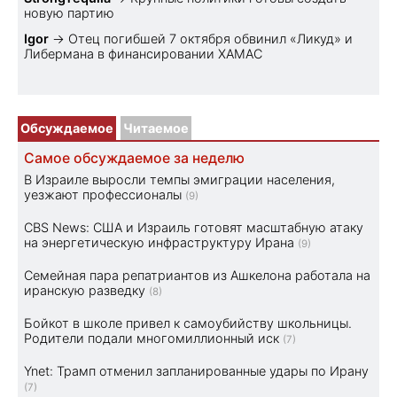
новую партию
Igor
→
Отец погибшей 7 октября обвинил «Ликуд» и
Либермана в финансировании ХАМАС
Обсуждаемое
Читаемое
Самое обсуждаемое за неделю
В Израиле выросли темпы эмиграции населения,
уезжают профессионалы
(9)
CBS News: США и Израиль готовят масштабную атаку
на энергетическую инфраструктуру Ирана
(9)
Семейная пара репатриантов из Ашкелона работала на
иранскую разведку
(8)
Бойкот в школе привел к самоубийству школьницы.
Родители подали многомиллионный иск
(7)
Ynet: Трамп отменил запланированные удары по Ирану
(7)