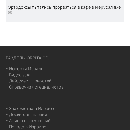
Ортодоксы пытались прорваться в кафе в Иерусалиме
(6)
РАЗДЕЛЫ ORBITA.CO.IL
- Новости Израиля
- Видео дня
- Дайджест Новостей
- Справочник специалистов
- Знакомства в Израиле
- Доски объявлений
- Афиша выступлений
- Погода в Израиле