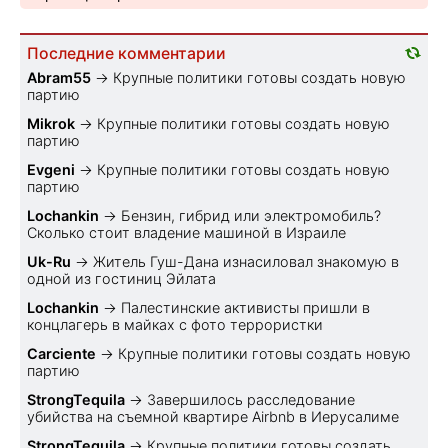
Последние комментарии
Abram55
→
Крупные политики готовы создать новую
партию
Mikrok
→
Крупные политики готовы создать новую
партию
Evgeni
→
Крупные политики готовы создать новую
партию
Lochankin
→
Бензин, гибрид или электромобиль?
Cколько стоит владение машиной в Израиле
Uk-Ru
→
Житель Гуш-Дана изнасиловал знакомую в
одной из гостиниц Эйлата
Lochankin
→
Палестинские активисты пришли в
концлагерь в майках с фото террористки
Carciente
→
Крупные политики готовы создать новую
партию
StrongTequila
→
Завершилось расследование
убийства на съемной квартире Airbnb в Иерусалиме
StrongTequila
→
Крупные политики готовы создать