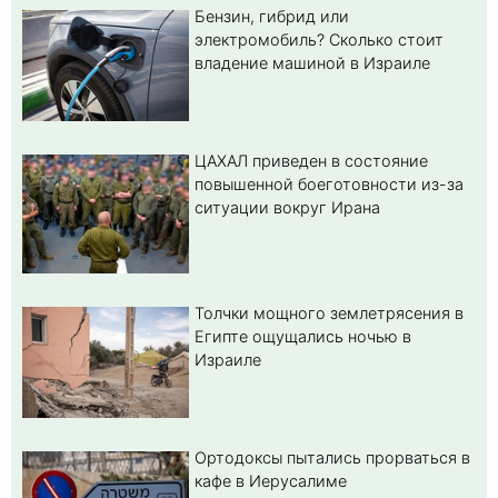
Бензин, гибрид или
электромобиль? Cколько стоит
владение машиной в Израиле
ЦАХАЛ приведен в состояние
повышенной боеготовности из-за
ситуации вокруг Ирана
Толчки мощного землетрясения в
Египте ощущались ночью в
Израиле
Ортодоксы пытались прорваться в
кафе в Иерусалиме