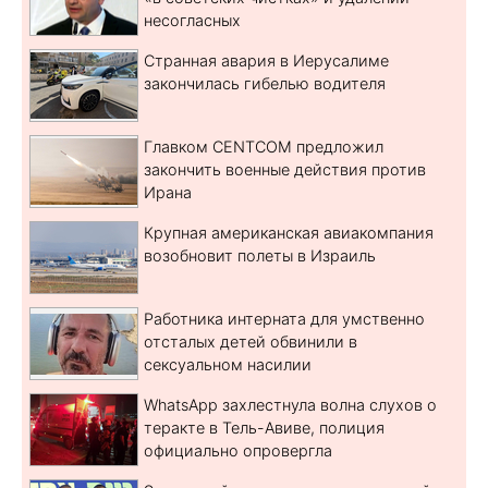
несогласных
Странная авария в Иерусалиме
закончилась гибелью водителя
Главком CENTCOM предложил
закончить военные действия против
Ирана
Крупная американская авиакомпания
возобновит полеты в Израиль
Работника интерната для умственно
отсталых детей обвинили в
сексуальном насилии
WhatsApp захлестнула волна слухов о
теракте в Тель-Авиве, полиция
официально опровергла