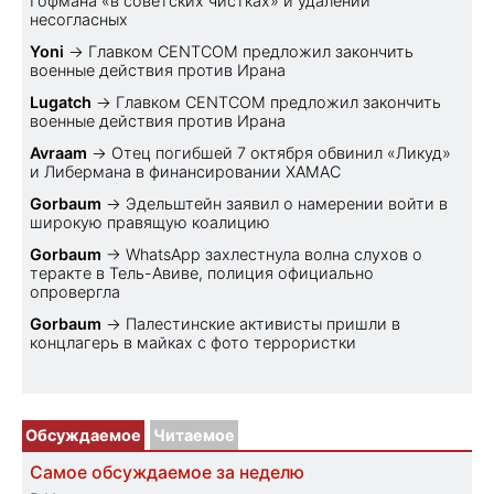
Гофмана «в советских чистках» и удалении
несогласных
Yoni
→
Главком CENTCOM предложил закончить
военные действия против Ирана
Lugatch
→
Главком CENTCOM предложил закончить
военные действия против Ирана
Avraam
→
Отец погибшей 7 октября обвинил «Ликуд»
и Либермана в финансировании ХАМАС
Gorbaum
→
Эдельштейн заявил о намерении войти в
широкую правящую коалицию
Gorbaum
→
WhatsApp захлестнула волна слухов о
теракте в Тель-Авиве, полиция официально
опровергла
Gorbaum
→
Палестинские активисты пришли в
концлагерь в майках с фото террористки
Обсуждаемое
Читаемое
Самое обсуждаемое за неделю