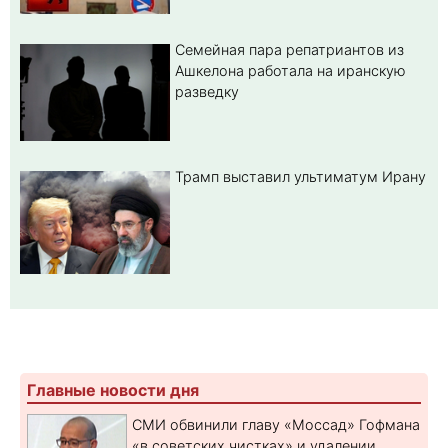
Семейная пара репатриантов из
Ашкелона работала на иранскую
разведку
Трамп выставил ультиматум Ирану
Главные новости дня
СМИ обвинили главу «Моссад» Гофмана
«в советских чистках» и удалении