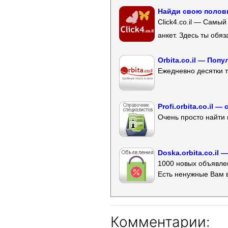
Найди свою полови
Click4.co.il — Самы
анкет. Здесь ты обя
Orbita.co.il — Поп
Ежедневно десятки т
Profi.orbita.co.il
Очень просто найти 
Doska.orbita.co.il
1000 новых объявлен
Есть ненужные Вам 
Комментарии: