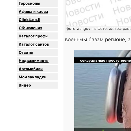
Гороскопы
Афиша и касса
Click4.co.il
Объявления
фото war.gov. на фото: иллюстрац
Каталог профи
военным базам регионе, 
Каталог сайтов
Oтветы
Недвижимость
Автомобили
Мои закладки
Видео