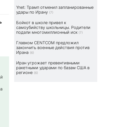
Ynet: Трамп отменил запланированные
удары по Ирану
(7)
ь
Бойкот в школе привел к
самоубийству школьницы. Родители
подали многомиллионный иск
(7)
Главком CENTCOM предложил
закончить военные действия против
Ирана
(6)
Иран угрожает превентивными
ракетными ударами по базам США в
регионе
(6)
ой
на