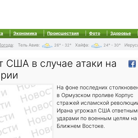
ка
Экономика
Происшествия
Фото
Здоровье
Погода
:
Тель Авив
:
Хайфа
:
Иерус
26° - 32°
24° - 30°
 США в случае атаки на
ории
На фоне последних столкнове
в Ормузском проливе Корпус
стражей исламской революци
Ирана угрожал США ответным
ударами по военным целям на
Ближнем Востоке.