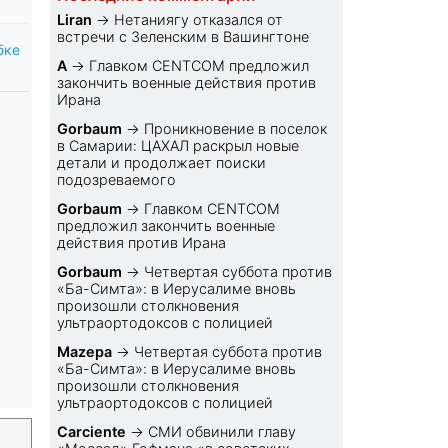
Liran
→
Нетаниягу отказался от
встречи с Зеленским в Вашингтоне
бке
A
→
Главком CENTCOM предложил
закончить военные действия против
Ирана
Gorbaum
→
Проникновение в поселок
в Самарии: ЦАХАЛ раскрыл новые
детали и продолжает поиски
подозреваемого
Gorbaum
→
Главком CENTCOM
предложил закончить военные
действия против Ирана
Gorbaum
→
Четвертая суббота против
«Ба-Симта»: в Иерусалиме вновь
произошли столкновения
ультраортодоксов с полицией
Mazepa
→
Четвертая суббота против
«Ба-Симта»: в Иерусалиме вновь
произошли столкновения
ультраортодоксов с полицией
Carciente
→
СМИ обвинили главу