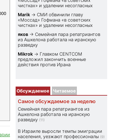
«Моссад» Гофмана «в советских
чистках» и удалении несогласных
000
Marik
→
СМИ обвинили главу
«Моссад» Гофмана «в советских
чистках» и удалении несогласных
яков
→
Семейная пара репатриантов
из Ашкелона работала на иранскую
разведку
Mikrok
→
Главком CENTCOM
предложил закончить военные
действия против Ирана
Обсуждаемое
Читаемое
Самое обсуждаемое за неделю
Семейная пара репатриантов из
Ашкелона работала на иранскую
разведку
(11)
В Израиле выросли темпы эмиграции
арии
населения, уезжают профессионалы
(9)