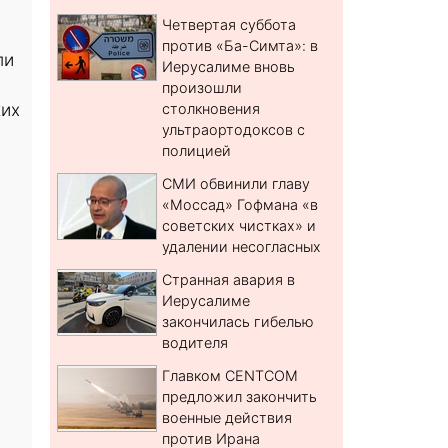
Четвертая суббота
против «Ба-Симта»: в
ли
Иерусалиме вновь
произошли
ких
столкновения
ультраортодоксов с
полицией
СМИ обвинили главу
«Моссад» Гофмана «в
советских чистках» и
удалении несогласных
Странная авария в
Иерусалиме
закончилась гибелью
водителя
Главком CENTCOM
предложил закончить
военные действия
против Ирана