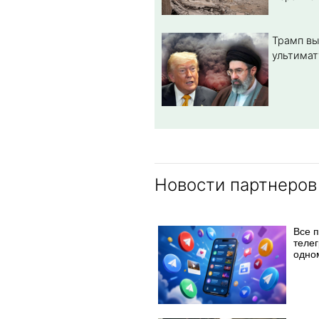
Трамп вы
ультимат
Новости партнеров
Все 
телег
одно