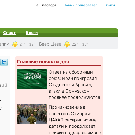
Ваш паспорт —
Новый пользователь
Войти
Спорт
Блоги
алим
:
Беер Шева
:
21° - 32°
22° - 35°
Главные новости дня
Ответ на оборонный
союз: Иран пригрозил
Саудовской Аравии,
ний
атаки в Ормузском
проливе продолжаются
и
Проникновение в
и
поселок в Самарии:
ЦАХАЛ раскрыл новые
детали и продолжает
поиски подозреваемого