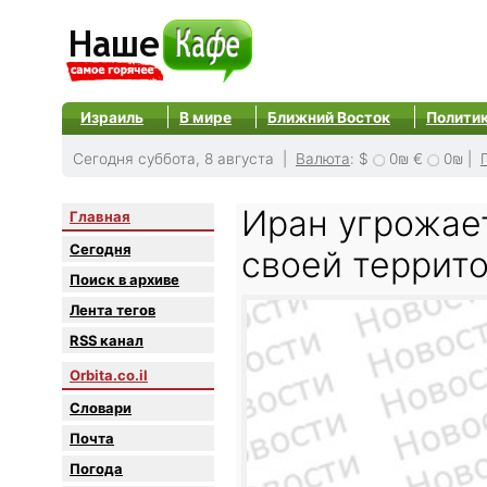
Израиль
В мире
Ближний Восток
Полити
Сегодня суббота, 8 августа |
Валюта
:
$
0₪
€
0₪
|
Иран угрожает
Главная
Сегодня
своей террит
Поиск в архиве
Лента тегов
RSS канал
Orbita.co.il
Словари
Почта
Погода