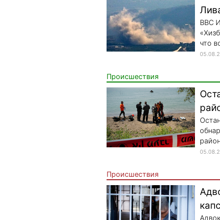
Лив
ВВС И
«Хизб
что в
05.08.
Происшествия
Ост
рай
Остан
обнар
район
05.08.
Происшествия
Адв
капс
Адвок