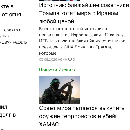
Источник: ближайшие советники
кте в
Трампа хотят мира с Ираном
 от огня
любой ценой
Высокопоставленный источник в
 теракта в
правительстве Израиля заявил 12 каналу
ель в
ИТВ, что позиция ближайших советников
 двух недель
президента США Дональда Трампа,
..
которые...
05.08.2026 06:40
3
Новости Израиля
лил
Совет мира пытается выкупить
долг в
оружие террористов и убийц
ХАМАС