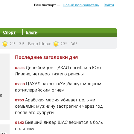
Ваш паспорт —
Новый пользователь
Войти
Спорт
Блоги
:
Беер Шева
:
21° - 31°
23° - 36°
Последние заголовки дня
Двое бойцов ЦАХАЛ погибли в Южном
08:36
Ливане, четверо тяжело ранены
ЦАХАЛ накрыл «Хизбаллу» мощным
02:03
артиллерийским огнем
а
Арабская мафия убивает целыми
01:53
семьями: мужчину застрелили через год
.
после его супруги
Бывший лидер ШАС вернется в большую
01:42
политику
я в