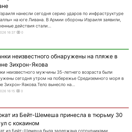
ане
зраиля нанесли сегодня серию ударов по инфраструктуре
аллы» на юге Ливана. В Армии обороны Израиля заявили,
оенные действия стали...
2026 16:37
0
анки неизвестного обнаружены на пляже в
оне Зихрон-Якова
ки неизвестного мужчины 35-летнего возраста были
ужены сегодня утром на побережье Средиземного моря в
е Зихрон-Яакова.Тело вынесло на...
2026 16:15
0
окат из Бейт-Шемеша принесла в тюрьму 30
ул с кокаином
ат из Бейт-Шемеша была задержана сотрудниками