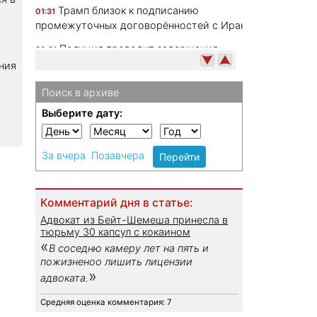
Трамп близок к подписанию
01:31
промежуточных договорённостей с Ираном
Полиция проводит задержания
20:31
участников группового изнасилования
ния
старшеклассницы
Поиск в архиве
"Мусульманский Обама": На праймериз в
19:40
Выберите дату:
крупном американском штате победил
ненавистник Израиля
Иранская пресса издевается над
За вчера
Позавчера
19:10
Перейти
Трампом: увяз в собственной грязи
Заммэра в округе Шфела задержан за
17:32
Комментарий дня в статье:
сексуальные домогательства к подчиненным
Адвокат из Бейт-Шемеша принесла в
ВВС Израиля возобновили бомбежки в
тюрьму 30 капсул с кокаином
16:37
«
Южном Ливане
В соседню камеру лет на пять и
пожизненоо лишить лицензии
Останки неизвестного обнаружены на
16:15
»
адвоката.
пляже в районе Зихрон-Якова
Средняя оценка комментария: 7
Убийца адвоката Фельдмана отказался
15:45