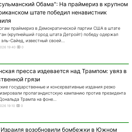
сульманский Обама": На праймериз в крупном
риканском штате победил ненавистник
аиля
огам праймериз в Демократической партии США в штате
ан (крупнейший город штата Детройт) победу одержал
 эль-Сайед, известный своей...
2026 19:40
0
ская пресса издевается над Трампом: увяз в
ственной грязи
кие государственные и консервативные издания резко
изировали пропагандистскую кампанию против президента
ональда Трампа на фоне...
2026 19:10
0
 Израиля возобновили бомбежки в Южном