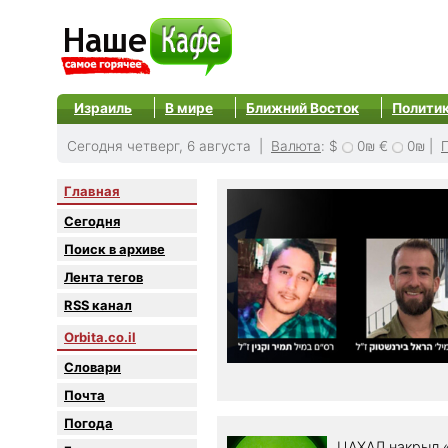
Израиль
В мире
Ближний Восток
Полити
Сегодня четверг, 6 августа |
Валюта
:
$
0₪
€
0₪
|
Главная
Сегодня
Поиск в архиве
Лента тегов
RSS канал
Orbita.co.il
Словари
Почта
Погода
ЦАХАЛ накрыл 