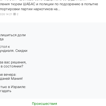
ления тюрем ШАБАС и полиции по подозрению в попытке
портировки партии наркотиков на...
2026 14:21
2
 лишиться доли
да
стол к
ндиаля. Скидки
за вас решения,
 в состоянии?
ые вечера:
аданей Мания!
тью в Израиле:
огадать
Происшествия