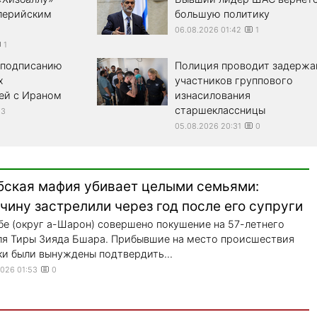
лерийским
большую политику
06.08.2026 01:42
1
1
к подписанию
Полиция проводит задержа
х
участников группового
ей с Ираном
изнасилования
старшеклассницы
3
05.08.2026 20:31
0
бская мафия убивает целыми семьями:
ину застрелили через год после его супруги
бе (округ а-Шарон) совершено покушение на 57-летнего
я Тиры Зияда Бшара. Прибывшие на место происшествия
и были вынуждены подтвердить...
2026 01:53
0