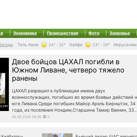
ка
Экономика
Происшествия
Фото
Здоровье
Погода
:
Тель Авив
:
Хайфа
:
Иерусалим
24° - 32°
23° - 29°
Двое бойцов ЦАХАЛ погибли в
Южном Ливане, четверо тяжело
ранены
ЦАХАЛ разрешил к публикации имена двух
военнослужащих, погибших во время боевых действий н
юге Ливана.Среди погибших:Майор Арэль Бирншток, 34
года, из поселения Нокдим,Старшина Тамир Вакнин, 33..
06.08.2026 08:36
0
«Хизбаллу»
Бывший лидер ШАС вернетс