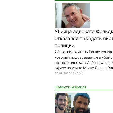
Убийца адвоката Фельд
отказался передать пис
полиции
23-летний житель Рамле Ахмад
который подозревается в убийс
летнего адвоката Арбеля Фельд
офисе на улице Моше Леви в Риш
05.08.2026 15:45
1
Новости Израиля