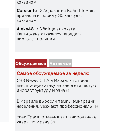
кокаином
Carciente
→
Адвокат из Бейт-Шемеша
принесла в тюрьму 30 капсул с
кокаином
Aleks48
→
Убийца адвоката
Фельдмана отказался передать
пистолет полиции
Обсуждаемое
Читаемое
Самое обсуждаемое за неделю
CBS News: США и Израиль готовят
масштабную атаку на энергетическую
инфраструктуру Ирана
(9)
В Израиле выросли темпы эмиграции
населения, уезжают профессионалы
(9)
Ynet: Трамп отменил запланированные
удары по Ирану
(7)