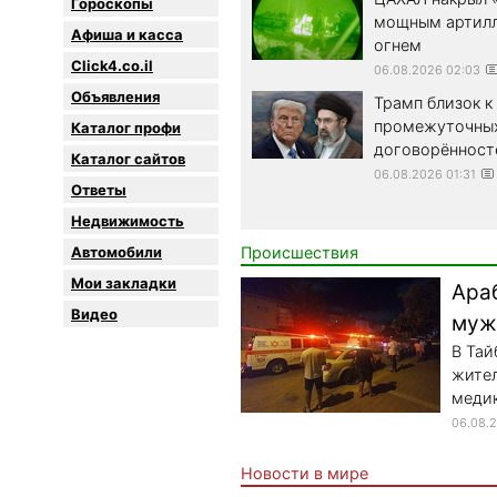
Гороскопы
мощным артил
Афиша и касса
огнем
Click4.co.il
06.08.2026 02:03
Объявления
Трамп близок 
промежуточны
Каталог профи
договорённост
Каталог сайтов
06.08.2026 01:31
Oтветы
Недвижимость
Автомобили
Происшествия
Мои закладки
Ара
Видео
мужч
В Тай
жител
медик
06.08.
Новости в мире