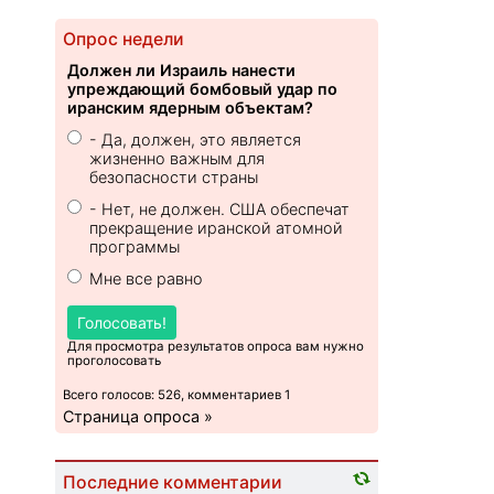
передать пистолет полиции
Опрос недели
Адвокат из Бейт-Шемеша принесла в
14:21
тюрьму 30 капсул с кокаином
Должен ли Израиль нанести
упреждающий бомбовый удар по
Один из погибших в теракте в деревне
13:43
иранским ядерным объектам?
Тель пострадал от огня ЦАХАЛ
- Да, должен, это является
жизненно важным для
Источник: ближайшие советники
06:40
безопасности страны
Трампа хотят мира с Ираном любой ценой
- Нет, не должен. США обеспечат
Клиент из Рамле застрелил адвоката
06:07
прекращение иранской атомной
Фельдмана за долг в 15.000 шекелей
программы
Мне все равно
Совет мира пытается выкупить оружие
05:54
террористов и убийц ХАМАС
Голосовать!
Религиозные солдаты ЦАХАЛ устроили
05:45
Для просмотра результатов опроса вам нужно
проголосовать
игру с оружием, один из них тяжело ранен
Всего голосов: 526, комментариев 1
Иран затребовал полный контроль над
20:09
Страница опроса »
Ормузским проливом
«Пресс-секретарь Нетаниягу»: Либерман
19:17
Последние комментарии
раскритиковал лидера блока МЕРЕЦ и