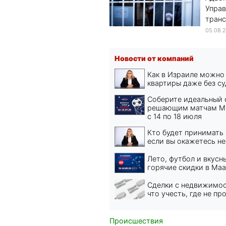
Управ
транс
05.08.
Новости от компаний
Как в Израиле можно
квартиры даже без су
Соберите идеальный 
решающим матчам Му
с 14 по 18 июля
Кто будет принимать 
если вы окажетесь не
Лето, футбол и вкусн
горячие скидки в Ма
Сделки с недвижимос
что учесть, где не пр
Происшествия