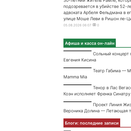
30-летний житель Рамле, кото
подозревается в убийстве 52-л
адвоката Арбеля Фельдмана в е
улице Моше Леви в Ришон ле-Цио
05.08.2026 06:07
0
Афиша и касса он-лайн
Сольный концерт 
Евгения Кисина
Театр Габима — 
Mamma Mia
Тенор в Лас Вегас
Коэн исполняет Френка Синатру
Проект Линия Жи
Вероника Долина — Летающая 
Блоги: последние записи