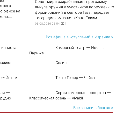
рый
Совет мира разрабатывает программу
етнего
выкупа оружия у участников вооруженных
го офисе на
формирований в секторе Газа, передает
не,...
телерадиокомпания «Кан». Таким...
05.08.2026 05:54
1
Вся афиша выступлений в Израиле »
пианиста
Камерный театр — Ночь в
Париже
Мюзикл
Сплин
е – Йотам
Театр Гешер — Чайка
зни —
Серия камерных концертов —
трудно
Классическая осень — Vivaldi
Все записи в блогах »