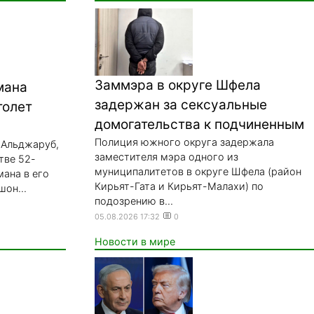
Заммэра в округе Шфела
мана
задержан за сексуальные
толет
домогательства к подчиненным
Полиция южного округа задержала
 Альджаруб,
заместителя мэра одного из
тве 52-
муниципалитетов в округе Шфела (район
мана в его
Кирьят-Гата и Кирьят-Малахи) по
он...
подозрению в...
05.08.2026 17:32
0
Новости в мире