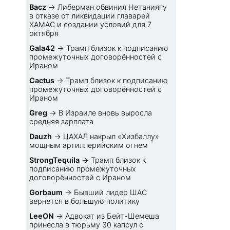
«Аводы»
Bacz
→
Либерман обвинил Нетаниягу
в отказе от ликвидации главарей
ХАМАС и создании условий для 7
октября
Gala42
→
Трамп близок к подписанию
промежуточных договорённостей с
Ираном
Cactus
→
Трамп близок к подписанию
промежуточных договорённостей с
Ираном
Greg
→
В Израиле вновь выросла
средняя зарплата
Dauzh
→
ЦАХАЛ накрыл «Хизбаллу»
мощным артиллерийским огнем
StrongTequila
→
Трамп близок к
подписанию промежуточных
договорённостей с Ираном
Gorbaum
→
Бывший лидер ШАС
вернется в большую политику
LeeON
→
Адвокат из Бейт-Шемеша
принесла в тюрьму 30 капсул с