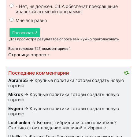
- Нет, не должен. США обеспечат прекращение
иранской атомной программы
Мне все равно
Голосовать!
Для просмотра результатов опроса вам нужно проголосовать
Всего голосов: 747, комментариев 1
Страница опроса »
Последние комментарии
Abram55
→
Крупные политики готовы создать новую
партию
Mikrok
→
Крупные политики готовы создать новую
партию
Evgeni
→
Крупные политики готовы создать новую
партию
Lochankin
→
Бензин, гибрид или электромобиль?
Cколько стоит владение машиной в Израиле
Uk-Ru
→
Житель Гуш-Дана изнасиловал знакомую в