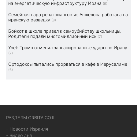
на энергетическую инфраструктуру Ирана
(9)
Семейная пара репатриантов из Ашкелона работала на
иранскую разведку
(8)
Бойкот в школе привел к самоубийству школьницы.
Родители подали многомиллионный иск
(7)
Ynet: Трамп отменил запланированные удары по Ирану
(7)
Ортодоксы пытались прорваться в кафе в Иерусалиме
(6)
РАЗДЕЛЫ ORBITA.CO.IL
- Новости Израиля
- Видео дня