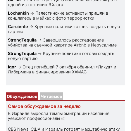
одной из гостиниц Эйлата
Lochankin
→
Палестинские активисты пришли в
концлагерь в майках с фото террористки
Carciente
→
Крупные политики готовы создать новую
партию
StrongTequila
→
Завершилось расследование
убийства на съемной квартире Airbnb в Иерусалиме
StrongTequila
→
Крупные политики готовы создать
новую партию
Igor
→
Отец погибшей 7 октября обвинил «Ликуд» и
Либермана в финансировании ХАМАС
Обсуждаемое
Читаемое
Самое обсуждаемое за неделю
В Израиле выросли темпы эмиграции населения,
уезжают профессионалы
(9)
CBS News: США и Израиль готовят масштабную атаку