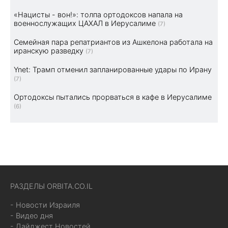
«Нацисты - вон!»: толпа ортодоксов напала на
военнослужащих ЦАХАЛ в Иерусалиме
(7)
Семейная пара репатриантов из Ашкелона работала на
иранскую разведку
(7)
Ynet: Трамп отменил запланированные удары по Ирану
(7)
Ортодоксы пытались прорваться в кафе в Иерусалиме
(6)
РАЗДЕЛЫ ORBITA.CO.IL
- Новости Израиля
- Видео дня
- Дайджест Новостей