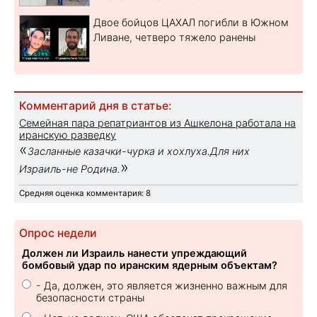
Двое бойцов ЦАХАЛ погибли в Южном
Ливане, четверо тяжело ранены
Комментарий дня в статье:
Семейная пара репатриантов из Ашкелона работала на
иранскую разведку
«
Засланные казачки-чурка и хохлуха.Для них
»
Израиль-не Родина.
Средняя оценка комментария: 8
Опрос недели
Должен ли Израиль нанести упреждающий
бомбовый удар по иранским ядерным объектам?
- Да, должен, это является жизненно важным для
безопасности страны