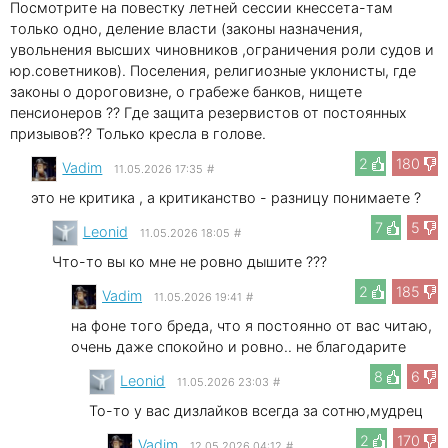
Посмотрите на повестку летней сессии кнессета-там
только одно, деление власти (законы назначения,
увольнения высших чиновников ,ограничения роли судов и
юр.советников). Поселения, религиозные уклонисты, где
законы о дороговизне, о грабеже банков, нищете
пенсионеров ?? Где защита резервистов от постоянных
призывов?? Только кресла в голове.
2
180
Vadim
11.05.2026 17:35
#
это не критика , а критиканство - разницу понимаете ?
7
5
Leonid
11.05.2026 18:05
#
Что-то вы ко мне не ровно дышите ???
2
185
Vadim
11.05.2026 19:41
#
на фоне того бреда, что я постоянно от вас читаю,
очень даже спокойно и ровно.. не благодарите
8
6
Leonid
11.05.2026 23:03
#
То-то у вас дизлайков всегда за сотню,мудрец
2
170
Vadim
12.05.2026 04:12
#