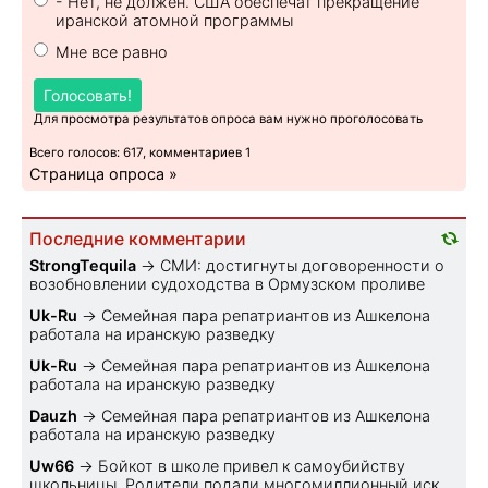
- Нет, не должен. США обеспечат прекращение
иранской атомной программы
Мне все равно
Голосовать!
Для просмотра результатов опроса вам нужно проголосовать
Всего голосов: 617, комментариев 1
Страница опроса »
Последние комментарии
StrongTequila
→
СМИ: достигнуты договоренности о
возобновлении судоходства в Ормузском проливе
Uk-Ru
→
Семейная пара репатриантов из Ашкелона
работала на иранскую разведку
Uk-Ru
→
Семейная пара репатриантов из Ашкелона
работала на иранскую разведку
Dauzh
→
Семейная пара репатриантов из Ашкелона
работала на иранскую разведку
Uw66
→
Бойкот в школе привел к самоубийству
школьницы. Родители подали многомиллионный иск