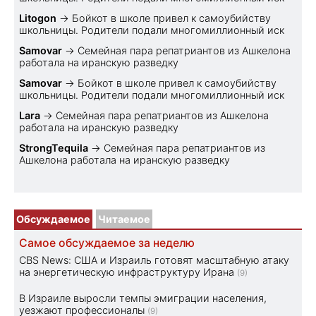
Litogon
→
Бойкот в школе привел к самоубийству
школьницы. Родители подали многомиллионный иск
Samovar
→
Семейная пара репатриантов из Ашкелона
работала на иранскую разведку
Samovar
→
Бойкот в школе привел к самоубийству
школьницы. Родители подали многомиллионный иск
Lara
→
Семейная пара репатриантов из Ашкелона
работала на иранскую разведку
StrongTequila
→
Семейная пара репатриантов из
Ашкелона работала на иранскую разведку
Обсуждаемое
Читаемое
Самое обсуждаемое за неделю
CBS News: США и Израиль готовят масштабную атаку
на энергетическую инфраструктуру Ирана
(9)
В Израиле выросли темпы эмиграции населения,
уезжают профессионалы
(9)