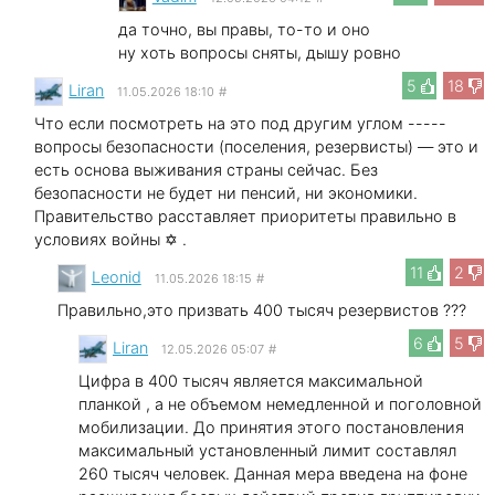
да точно, вы правы, то-то и оно
ну хоть вопросы сняты, дышу ровно
5
18
Liran
11.05.2026 18:10
#
Что если посмотреть на это под другим углом -----
вопросы безопасности (поселения, резервисты) — это и
есть основа выживания страны сейчас. Без
безопасности не будет ни пенсий, ни экономики.
Правительство расставляет приоритеты правильно в
условиях войны ✡ .
11
2
Leonid
11.05.2026 18:15
#
Правильно,это призвать 400 тысяч резервистов ???
6
5
Liran
12.05.2026 05:07
#
Цифра в 400 тысяч является максимальной
планкой , а не объемом немедленной и поголовной
мобилизации. До принятия этого постановления
максимальный установленный лимит составлял
260 тысяч человек. Данная мера введена на фоне