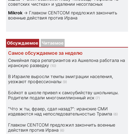
советских чистках» и удалении несогласных
Mikrok
→
Главком CENTCOM предложил закончить
военные действия против Ирана
Обсуждаемое
Читаемое
Самое обсуждаемое за неделю
Семейная пара репатриантов из Ашкелона работала на
иранскую разведку
(10)
В Израиле выросли темпы эмиграции населения,
уезжают профессионалы
(9)
Бойкот в школе привел к самоубийству школьницы.
Родители подали многомиллионный иск
(7)
"Что ж ты, фраер, сдал назад?": иранские СМИ
издеваются над непоследовательностью Трампа
(6)
Главком CENTCOM предложил закончить военные
действия против Ирана
(6)