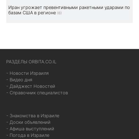
Иран угрожает превентивными ракетными ударами по
базам США в регионе
(6)
РАЗДЕЛЫ ORBITA.CO.IL
- Новости Израиля
- Видео дня
- Дайджест Новостей
- Справочник специалистов
- Знакомства в Израиле
- Доски объявлений
- Афиша выступлений
- Погода в Израиле