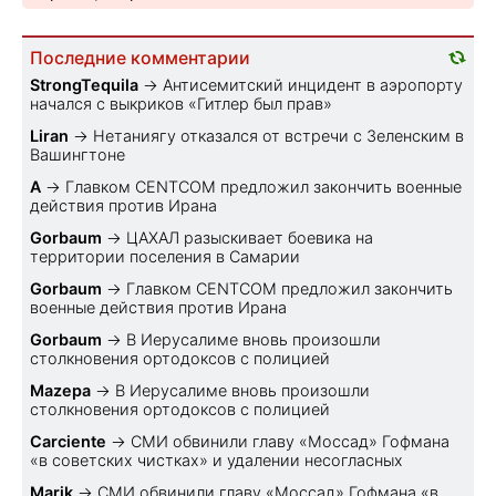
Последние комментарии
StrongTequila
→
Антисемитский инцидент в аэропорту
начался с выкриков «Гитлер был прав»
Liran
→
Нетаниягу отказался от встречи с Зеленским в
Вашингтоне
A
→
Главком CENTCOM предложил закончить военные
действия против Ирана
Gorbaum
→
ЦАХАЛ разыскивает боевика на
территории поселения в Самарии
Gorbaum
→
Главком CENTCOM предложил закончить
военные действия против Ирана
Gorbaum
→
В Иерусалиме вновь произошли
столкновения ортодоксов с полицией
Mazepa
→
В Иерусалиме вновь произошли
столкновения ортодоксов с полицией
Carciente
→
СМИ обвинили главу «Моссад» Гофмана
«в советских чистках» и удалении несогласных
Marik
→
СМИ обвинили главу «Моссад» Гофмана «в