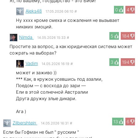
Я), по вашему, Государство - это Биби!
0
4
Aleks48
17.05.2026 06:10
#
Ну xxxx кроме смеха и сожаления не вызывает
никаких эмоций.
5
184
Nimda
14.05.2026 15:33
#
Простите за вопрос, а как юридическая система может
сожрать на выборах?
3
194
Vadim
14.05.2026 16:19
#
может и заживо ))
*** Как, в кружок усевшись под азалии,
Поедом — с восхода до зари —
Ели в этой солнечной Австралии
Друга дружку злые дикари.
Ага )
13
6
Zilbershtein
14.05.2026 16:31
#
Если бы Гофман не был " русским "