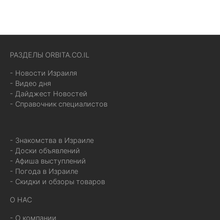
РАЗДЕЛЫ ORBITA.CO.IL
- Новости Израиля
- Видео дня
- Дайджест Новостей
- Справочник специалистов
- Знакомства в Израиле
- Доски объявлений
- Афиша выступлений
- Погода в Израиле
- Скидки и обзоры товаров
О НАС
- О компании