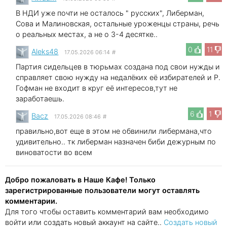
В НДИ уже почти не осталось " русских", Либерман,
Сова и Малиновская, остальные уроженцы страны, речь
о реальных местах, а не о 3-4 десятке..
0
11
Aleks48
17.05.2026 06:14
#
Партия сидельцев в тюрьмах создана под свои нужды и
справляет свою нужду на недалёких её избирателей и Р.
Гофман не входит в круг её интересов,тут не
заработаешь.
6
1
Bacz
17.05.2026 08:46
#
правильно,вот еще в этом не обвинили либермана,что
удивительно.. тк либерман назначен биби дежурным по
виноватости во всем
Добро пожаловать в Наше Кафе! Только
зарегистрированные пользователи могут оставлять
комментарии.
Для того чтобы оставить комментарий вам необходимо
войти или создать новый аккаунт на сайте..
Создать новый