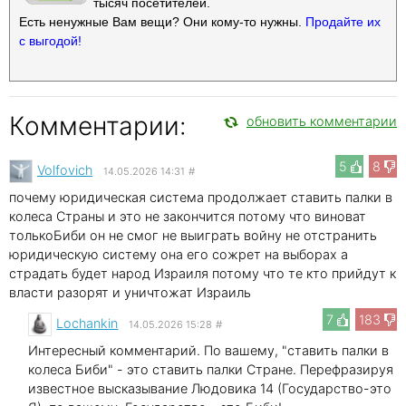
тысяч посетителей.
Есть ненужные Вам вещи? Они кому-то нужны.
Продайте их
с выгодой!
Комментарии:
обновить комментарии
5
8
Volfovich
14.05.2026 14:31
#
почему юридическая система продолжает ставить палки в
колеса Страны и это не закончится потому что виноват
толькоБиби он не смог не выиграть войну не отстранить
юридическую систему она его сожрет на выборах а
страдать будет народ Израиля потому что те кто прийдут к
власти разорят и уничтожат Израиль
7
183
Lochankin
14.05.2026 15:28
#
Интересный комментарий. По вашему, "ставить палки в
колеса Биби" - это ставить палки Стране. Перефразируя
известное высказывание Людовика 14 (Государство-это