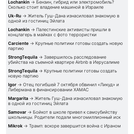
Lochankin
→
Бензин, гибрид или электромобиль?
Cколько стоит владение машиной в Израиле
Uk-Ru
→
Житель Гуш-Дана изнасиловал знакомую в
одной из гостиниц Эйлата
Lochankin
→
Палестинские активисты пришли в
концлагерь в майках с фото террористки
Carciente
→
Крупные политики готовы создать новую
партию
StrongTequila
→
Завершилось расследование
убийства на съемной квартире Airbnb в Иерусалиме
StrongTequila
→
Крупные политики готовы создать
новую партию
Igor
→
Отец погибшей 7 октября обвинил «Ликуд» и
Либермана в финансировании ХАМАС
Margarita
→
Житель Гуш-Дана изнасиловал знакомую
в одной из гостиниц Эйлата
Samovar
→
Бойкот в школе привел к самоубийству
школьницы. Родители подали многомиллионный иск
Mikrok
→
Трамп: вскоре завершится война с Ираном