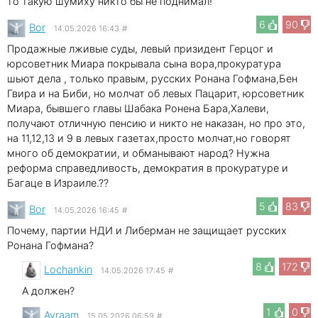
то такую шумиху никто бы не поднимал!
6
90
Bor
14.05.2026 16:43
#
Продажные лживые суды, левый призидент Герцог и
юрсоветник Миара покрывала сына вора,прокуратура
шьют дела , только правым, русских Ронана Гофмана,Бен
Гвира и на Биби, но молчат об левых Пацарит, юрсоветник
Миара, бывшего главы Шабака Ронена Бара,Халеви,
получают отличную пенсию и никто не наказан, но про это,
на 11,12,13 и 9 в левых газетах,просто молчат,но говорят
много об демократии, и обманывают народ? Нужна
реформа справедливость, демократия в прокуратуре и
Багаце в Израиле.??
5
83
Bor
14.05.2026 16:45
#
Почему, партии НДИ и Либерман не защищает русских
Ронана Гофмана?
8
172
Lochankin
14.05.2026 17:45
#
А должен?
1
0
Avraam
15.05.2026 06:59
#