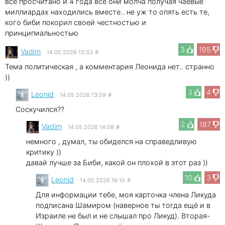
все просчитано и 4 года все они молча получая чаевые
миллиардах находились вместе.. не уж то опять есть те,
кого биби покорил своей честностью и
принципиальностью
3
195
Vadim
14.05.2026 13:33
#
Тема политическая , а комментария Леонида нет.. странно
))
3
4
Leonid
14.05.2026 13:59
#
Соскучился??
2
187
Vadim
14.05.2026 14:08
#
немного , думал, ты обиделся на справедливую
критику ))
давай лучше за Биби, какой он плохой в этот раз ))
10
3
Leonid
14.05.2026 16:10
#
Для информации тебе, моя карточка члена Ликуда
подписана Шамиром (наверное ты тогда ещё и в
Израиле не был и не слышал про Ликуд). Вторая-