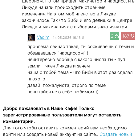
Шароном. Потом пришёл махинатор и нарцисс, и в
Ликуде начали происходить странные
изменения.На этом моё членство в Ликуде
закончилось.Так что Биби и его делишки в Центре
Ликуда и махинациях с выборами знаю изнутри.
2
187
Vadim
14.05.2026 16:16
#
проблема сейчас такая, ты соскиваешь с темы и
обзываешься "нарциссом" )
неинтересно вообще с какого числа ты - пуп
земли - член Ликуда и зачем
наша с тобой тема - что Биби в этот раз сделал
плохого
давай, пожалуйста, строго по теме
попытайся не о себе любимом ))
Добро пожаловать в Наше Кафе! Только
зарегистрированные пользователи могут оставлять
комментарии.
Для того чтобы оставить комментарий вам необходимо
войти или создать новый аккаунт на сайте..
Создать новый