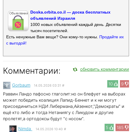
Doska.orbita.co.il — доска бесплатных
объявлений Израиля
1000 новых объявлений каждый день. Десятки
тысяч посетителей.
Есть ненужные Вам вещи? Они кому-то нужны.
Продайте их
с выгодой!
Комментарии:
обновить комментарии
10
9
Gorbaum
14.05.2026 03:31
#
Раввин Ландо пафосно глаголит:но он блефует на выборах
может победить коалиция Лапид-Беннет и к ни могут
присоединиться НДИ Либермана,Айзенкот,"Демократы" и
ещё кто либо и тогда Нетаниягу с Ликудом и другие
пролетят,а ортодоксы будут "с носом".
5
185
Nimda
14.05.2026 10:40
#