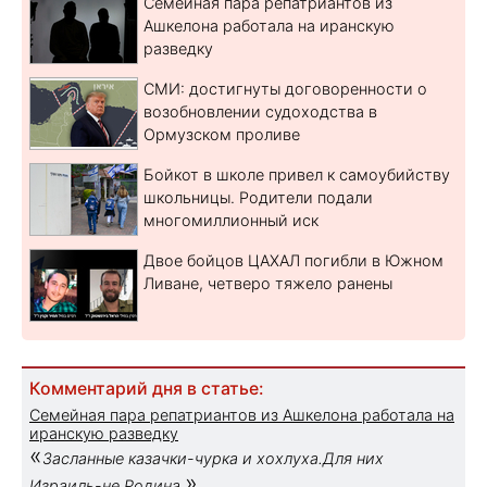
Семейная пара репатриантов из
Ашкелона работала на иранскую
разведку
СМИ: достигнуты договоренности о
возобновлении судоходства в
Ормузском проливе
Бойкот в школе привел к самоубийству
школьницы. Родители подали
многомиллионный иск
Двое бойцов ЦАХАЛ погибли в Южном
Ливане, четверо тяжело ранены
Комментарий дня в статье:
Семейная пара репатриантов из Ашкелона работала на
иранскую разведку
«
Засланные казачки-чурка и хохлуха.Для них
»
Израиль-не Родина.