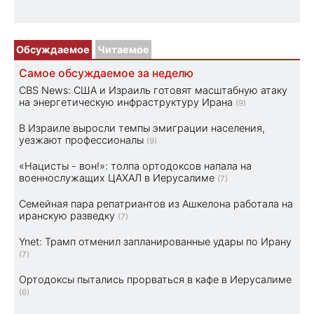
Обсуждаемое
Читаемое
Самое обсуждаемое за неделю
CBS News: США и Израиль готовят масштабную атаку
на энергетическую инфраструктуру Ирана
(9)
В Израиле выросли темпы эмиграции населения,
уезжают профессионалы
(9)
«Нацисты - вон!»: толпа ортодоксов напала на
военнослужащих ЦАХАЛ в Иерусалиме
(7)
Семейная пара репатриантов из Ашкелона работала на
иранскую разведку
(7)
Ynet: Трамп отменил запланированные удары по Ирану
(7)
Ортодоксы пытались прорваться в кафе в Иерусалиме
(6)