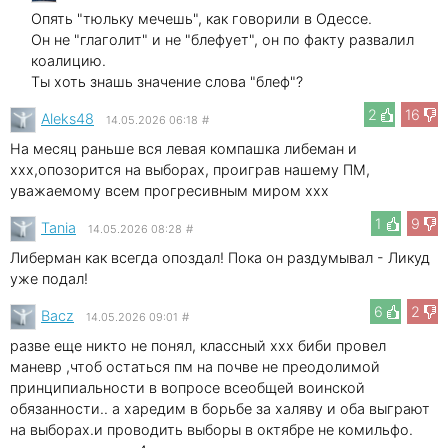
Опять "тюльку мечешь", как говорили в Одессе.
Он не "глаголит" и не "блефует", он по факту развалил
коалицию.
Ты хоть знашь значение слова "блеф"?
2
16
Aleks48
14.05.2026 06:18
#
На месяц раньше вся левая компашка либеман и
xxx,опозорится на выборах, проиграв нашему ПМ,
уважаемому всем прогресивным миром xxx
1
9
Tania
14.05.2026 08:28
#
Либерман как всегда опоздал! Пока он раздумывал - Ликуд
уже подал!
6
2
Bacz
14.05.2026 09:01
#
разве еще никто не понял, классный xxx биби провел
маневр ,чтоб остаться пм на почве не преодолимой
принципиальности в вопросе всеобщей воинской
обязанности.. а харедим в борьбе за халяву и оба выграют
на выборах.и проводить выборы в октябре не комильфо.