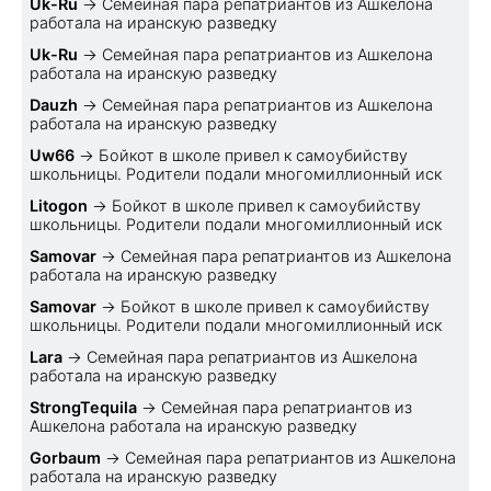
Uk-Ru
→
Семейная пара репатриантов из Ашкелона
работала на иранскую разведку
Uk-Ru
→
Семейная пара репатриантов из Ашкелона
работала на иранскую разведку
Dauzh
→
Семейная пара репатриантов из Ашкелона
работала на иранскую разведку
Uw66
→
Бойкот в школе привел к самоубийству
школьницы. Родители подали многомиллионный иск
Litogon
→
Бойкот в школе привел к самоубийству
школьницы. Родители подали многомиллионный иск
Samovar
→
Семейная пара репатриантов из Ашкелона
работала на иранскую разведку
Samovar
→
Бойкот в школе привел к самоубийству
школьницы. Родители подали многомиллионный иск
Lara
→
Семейная пара репатриантов из Ашкелона
работала на иранскую разведку
StrongTequila
→
Семейная пара репатриантов из
Ашкелона работала на иранскую разведку
Gorbaum
→
Семейная пара репатриантов из Ашкелона
работала на иранскую разведку