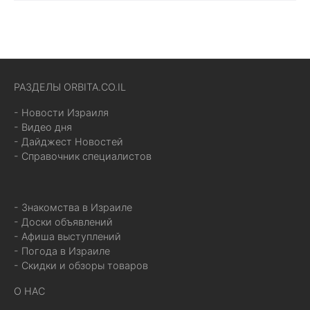
РАЗДЕЛЫ ORBITA.CO.IL
- Новости Израиля
- Видео дня
- Дайджест Новостей
- Справочник специалистов
- Знакомства в Израиле
- Доски объявлений
- Афиша выступлений
- Погода в Израиле
- Скидки и обзоры товаров
О НАС