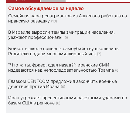
Самое обсуждаемое за неделю
Семейная пара репатриантов из Ашкелона работала на
иранскую разведку
(10)
В Израиле выросли темпы эмиграции населения,
уезжают профессионалы
(9)
Бойкот в школе привел к самоубийству школьницы.
Родители подали многомиллионный иск
(7)
"Что ж ты, фраер, сдал назад?": иранские СМИ
издеваются над непоследовательностью Трампа
(6)
Главком CENTCOM предложил закончить военные
действия против Ирана
(6)
Иран угрожает превентивными ракетными ударами по
базам США в регионе
(6)