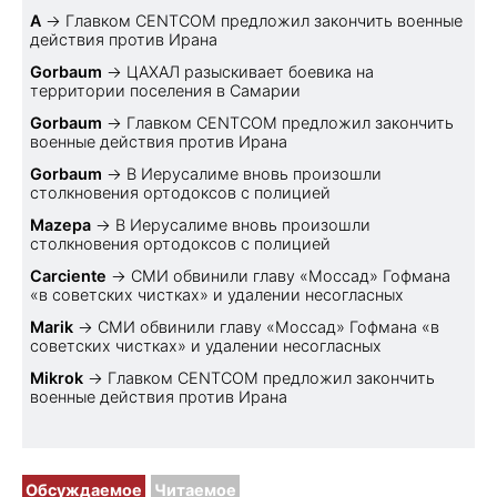
A
→
Главком CENTCOM предложил закончить военные
действия против Ирана
Gorbaum
→
ЦАХАЛ разыскивает боевика на
территории поселения в Самарии
Gorbaum
→
Главком CENTCOM предложил закончить
военные действия против Ирана
Gorbaum
→
В Иерусалиме вновь произошли
столкновения ортодоксов с полицией
Mazepa
→
В Иерусалиме вновь произошли
столкновения ортодоксов с полицией
Carciente
→
СМИ обвинили главу «Моссад» Гофмана
«в советских чистках» и удалении несогласных
Marik
→
СМИ обвинили главу «Моссад» Гофмана «в
советских чистках» и удалении несогласных
Mikrok
→
Главком CENTCOM предложил закончить
военные действия против Ирана
Обсуждаемое
Читаемое