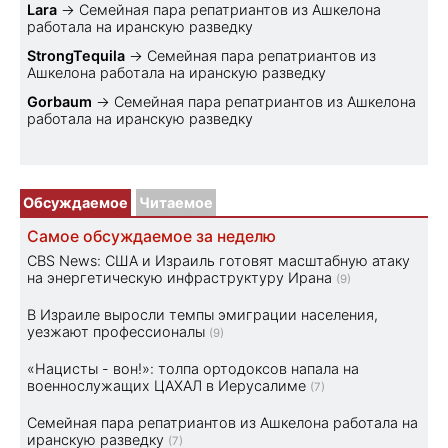
Lara
→
Семейная пара репатриантов из Ашкелона
работала на иранскую разведку
StrongTequila
→
Семейная пара репатриантов из
Ашкелона работала на иранскую разведку
Gorbaum
→
Семейная пара репатриантов из Ашкелона
работала на иранскую разведку
Обсуждаемое
Читаемое
Самое обсуждаемое за неделю
CBS News: США и Израиль готовят масштабную атаку
на энергетическую инфраструктуру Ирана
(9)
В Израиле выросли темпы эмиграции населения,
уезжают профессионалы
(9)
«Нацисты - вон!»: толпа ортодоксов напала на
военнослужащих ЦАХАЛ в Иерусалиме
(7)
Семейная пара репатриантов из Ашкелона работала на
иранскую разведку
(7)