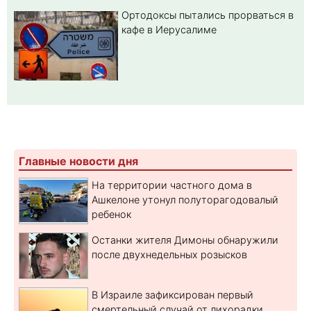
Ортодоксы пытались прорваться в
кафе в Иерусалиме
Главные новости дня
На территории частного дома в
Ашкелоне утонул полуторагодовалый
ребенок
Останки жителя Димоны обнаружили
после двухнедельных розысков
В Израиле зафиксирован первый
смертельный случай от лихорадки