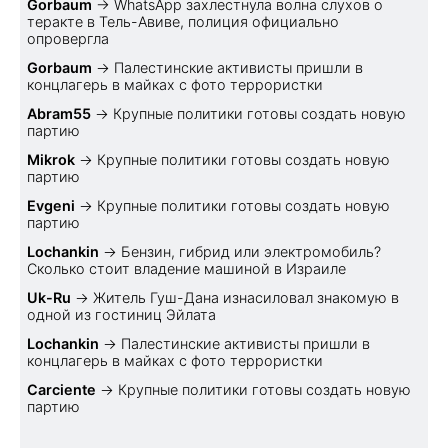
Gorbaum
→
WhatsApp захлестнула волна слухов о
теракте в Тель-Авиве, полиция официально
опровергла
Gorbaum
→
Палестинские активисты пришли в
концлагерь в майках с фото террористки
Abram55
→
Крупные политики готовы создать новую
партию
Mikrok
→
Крупные политики готовы создать новую
партию
Evgeni
→
Крупные политики готовы создать новую
партию
Lochankin
→
Бензин, гибрид или электромобиль?
Cколько стоит владение машиной в Израиле
Uk-Ru
→
Житель Гуш-Дана изнасиловал знакомую в
одной из гостиниц Эйлата
Lochankin
→
Палестинские активисты пришли в
концлагерь в майках с фото террористки
Carciente
→
Крупные политики готовы создать новую
партию