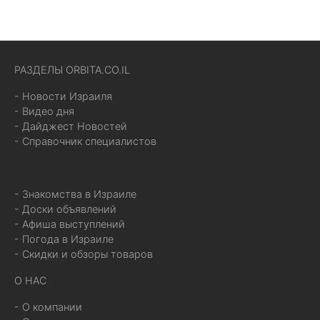
РАЗДЕЛЫ ORBITA.CO.IL
- Новости Израиля
- Видео дня
- Дайджест Новостей
- Справочник специалистов
- Знакомства в Израиле
- Доски объявлений
- Афиша выступлений
- Погода в Израиле
- Скидки и обзоры товаров
О НАС
- О компании