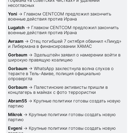
Гофмана «в советских чистках» и удалении
несогласных
Yoni
→
Главком CENTCOM предложил закончить
военные действия против Ирана
Lugatch
→
Главком CENTCOM предложил закончить
военные действия против Ирана
Avraam
→
Отец погибшей 7 октября обвинил «Ликуд»
и Либермана в финансировании ХАМАС
Gorbaum
→
Эдельштейн заявил о намерении войти в
широкую правящую коалицию
Gorbaum
→
WhatsApp захлестнула волна слухов о
теракте в Тель-Авиве, полиция официально
опровергла
Gorbaum
→
Палестинские активисты пришли в
концлагерь в майках с фото террористки
Abram55
→
Крупные политики готовы создать новую
партию
Mikrok
→
Крупные политики готовы создать новую
партию
Evgeni
→
Крупные политики готовы создать новую