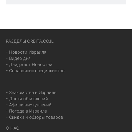
РАЗДЕЛЫ ORBITA.CO.IL
- Новости Израиля
- Видео дня
- Дайджест Новостей
- Справочник специалистов
- Знакомства в Израиле
- Доски объявлений
- Афиша выступлений
- Погода в Израиле
- Скидки и обзоры товаров
О НАС