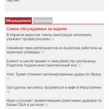
партию
Обсуждаемое
Читаемое
Самое обсуждаемое за неделю
В Израиле выросли темпы эмиграции населения,
уезжают профессионалы
(9)
Семейная пара репатриантов из Ашкелона работала на
иранскую разведку
(8)
Бойкот в школе привел к самоубийству школьницы.
Родители подали многомиллионный иск
(7)
Ynet: Трамп отменил запланированные удары по Ирану
(7)
Ортодоксы пытались прорваться в кафе в Иерусалиме
(6)
Иран угрожает превентивными ракетными ударами по
базам США в регионе
(6)