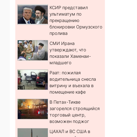
КСИР представил
ультиматум по
прекращению
блокировки Ормузского
пролива
СМИ Ирана
утверждают, что
показали Хаменаи-
младшего
Раат: пожилая
водительница снесла
витрину и въехала в
помещение кафе
В Петах-Тикве
загорелся строящийся
торговый центр,
возможен поджог
ЦАХАЛ и ВС США в