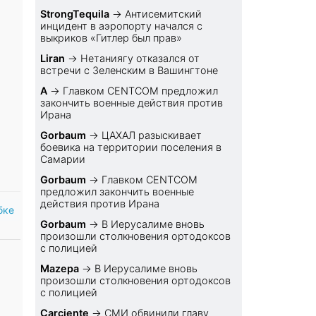
StrongTequila
→
Антисемитский
инцидент в аэропорту начался с
выкриков «Гитлер был прав»
Liran
→
Нетаниягу отказался от
встречи с Зеленским в Вашингтоне
A
→
Главком CENTCOM предложил
закончить военные действия против
Ирана
Gorbaum
→
ЦАХАЛ разыскивает
боевика на территории поселения в
Самарии
Gorbaum
→
Главком CENTCOM
предложил закончить военные
действия против Ирана
бке
Gorbaum
→
В Иерусалиме вновь
произошли столкновения ортодоксов
с полицией
Mazepa
→
В Иерусалиме вновь
произошли столкновения ортодоксов
с полицией
Carciente
→
СМИ обвинили главу