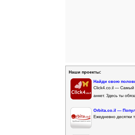
Наши проекты:
Найди свою полови
Click4.co.il — Самы
анкет. Здесь ты обя
Orbita.co.il — Поп
Ежедневно десятки т