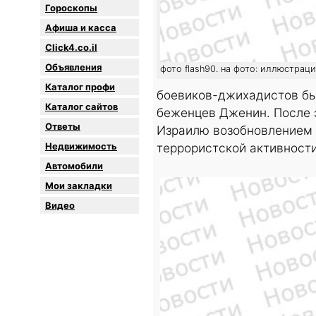
Гороскопы
Афиша и касса
Click4.co.il
Объявления
фото flash90. на фото: иллюстрац
Каталог профи
боевиков-джихадистов бы
Каталог сайтов
беженцев Дженин. После 
Oтветы
Израилю возобновлением 
Недвижимость
террористской активност
Автомобили
Мои закладки
Видео