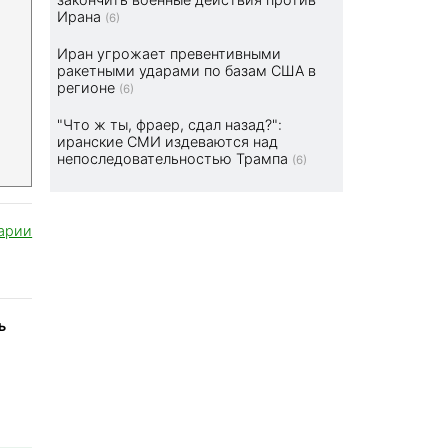
Ирана
(6)
Иран угрожает превентивными
ракетными ударами по базам США в
регионе
(6)
"Что ж ты, фраер, сдал назад?":
иранские СМИ издеваются над
непоследовательностью Трампа
(6)
арии
ь