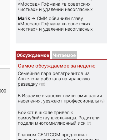
«Моссад» Гофмана «в советских
чистках» и удалении несогласных
Marik
→
СМИ обвинили главу
«Моссад» Гофмана «в советских
чистках» и удалении несогласных
Обсуждаемое
Читаемое
Самое обсуждаемое за неделю
Семейная пара репатриантов из
Ашкелона работала на иранскую
разведку
(10)
000
В Израиле выросли темпы эмиграции
населения, уезжают профессионалы
(9)
Бойкот в школе привел к
самоубийству школьницы. Родители
подали многомиллионный иск
(7)
Главком CENTCOM предложил
закончить военные действия против