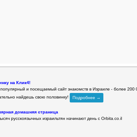
нку на Клик4!
й популярный и посещаемый сайт знакомств в Израиле - более 200 
зательно найдешь свою половинку!
Подробнее →
улярная домашняя страница
ысяч русскоязычных израильтян начинают день с Orbita.co.il