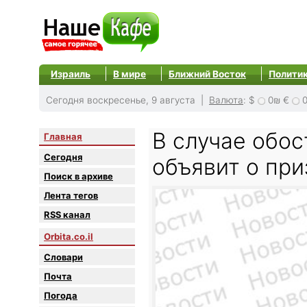
Израиль
В мире
Ближний Восток
Полити
Сегодня воскресенье, 9 августа |
Валюта
:
$
0₪
€
В случае обос
Главная
Сегодня
объявит о пр
Поиск в архиве
Лента тегов
RSS канал
Orbita.co.il
Словари
Почта
Погода