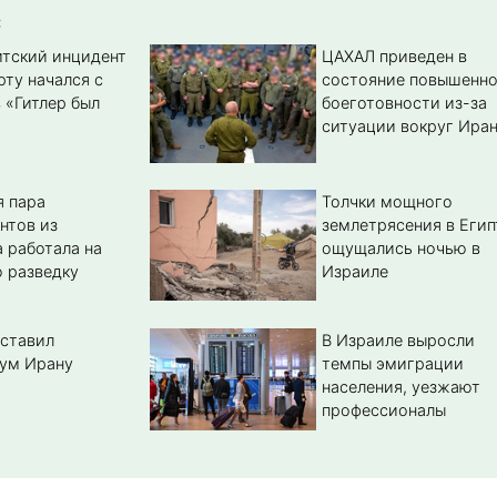
:
тский инцидент
ЦАХАЛ приведен в
рту начался с
состояние повышенн
 «Гитлер был
боеготовности из-за
ситуации вокруг Ира
 пара
Толчки мощного
нтов из
землетрясения в Егип
 работала на
ощущались ночью в
 разведку
Израиле
ставил
В Израиле выросли
ум Ирану
темпы эмиграции
населения, уезжают
профессионалы