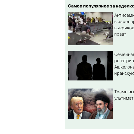
Самое популярное за неделю
Антисеми
в аэропо
выкриков
прав»
Семейная
репатриа
Ашкелона
иранскую
Трамп вы
ультимат