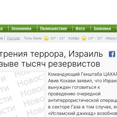
ка
Экономика
Происшествия
Фото
Здоровье
0₪
|
Погода
:
Тель Авив
:
Хайфа
:
Иерус
26° - 33°
24° - 30°
трения террора, Израиль
изыве тысяч резервистов
Командующий Генштаба ЦАХА
Авив Кохави заявил, что Израи
вынужден готовиться к
проведению очередной
антитеррористической операц
в секторе Газа в том случае, 
«Исламский джихад» возобно