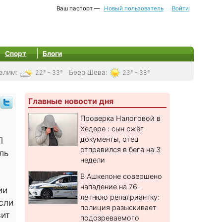
Ваш паспорт —
Новый пользователь
Войти
Спорт
Блоги
алим
:
Беер Шева
:
22° - 33°
23° - 38°
Главные новости дня
Проверка Налоговой в
Хедере : сын сжёг
документы, отец
Л
отправился в бега на 3
ль
недели
В Ашкелоне совершено
нападение на 76-
ии
летнюю репатриантку:
если
полиция разыскивает
вит
подозреваемого