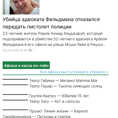
Убийца адвоката Фельдмана отказался
передать пистолет полиции
23-летний житель Рамле Ахмад Альджаруб, который
подозревается в убийстве 52-летнего адвоката Арбеля
Фельдмана в его офисе на улице Моше Леви в Ришон...
05.08.2026 15:45
1
Афиша и касса он-лайн
Вся афиша выступлений в Израиле »
Театр Габима — Мюзикл Mamma Mia
Театр Гешер — Тысяча сияющих солнц
Группа Кватро — Юбилей 15 лет
Театр Zero — Кот в сапогах
Проект Линия жизни — Кирилл
Серебренников — Петровы в гриппе