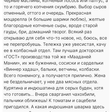
черные маслины, копченый лосось или палтус, а
то и горячего копчения скумбрию. Выбор сыров
отменный, оттого и очередь. Прекрасная
моцарелла (я большие шарики люблю), желтые
благородные копченые сыры, вроде cтарой
гауды, бри, домашний творог. Всякий раз
открываю для себя что-то новое, но, боюсь, все
не перепробуешь. Тележка уже увесистая, качу
ее в колбасный отдел. Там лучшая докторская
«ГОСТ» производства той же «Мааданей
Мании», их же буженина, сосиски и сардельки
«Виннер хадаш», балыки, ветчины, колбаски.
Всего понемногу, а получается прилично. Жена
не бездельничает, у нее два мясных отдела.
Курятина и индюшатина для серых буден, хотя
что готовить… Вчера сварганил чахохбили,
пальчики оближешь! К томатам и сацебели
пригодился. А какая индюшиная шварма здесь