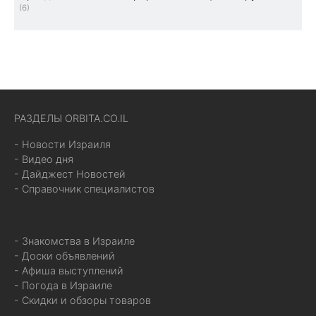
(6)
РАЗДЕЛЫ ORBITA.CO.IL
- Новости Израиля
- Видео дня
- Дайджест Новостей
- Справочник специалистов
- Знакомства в Израиле
- Доски объявлений
- Афиша выступлений
- Погода в Израиле
- Скидки и обзоры товаров