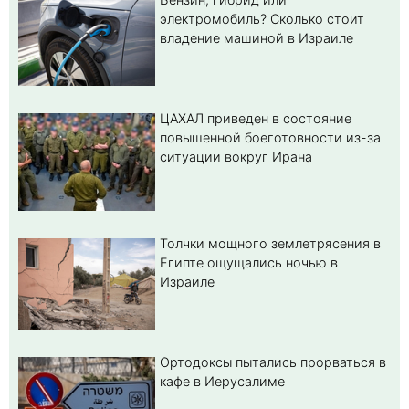
электромобиль? Cколько стоит
владение машиной в Израиле
ЦАХАЛ приведен в состояние
повышенной боеготовности из-за
ситуации вокруг Ирана
Толчки мощного землетрясения в
Египте ощущались ночью в
Израиле
Ортодоксы пытались прорваться в
кафе в Иерусалиме