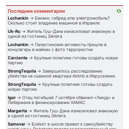
Последние комментарии
Lochankin
→
Бензин, гибрид или электромобиль?
Cколько стоит владение машиной в Израиле
Uk-Ru
→
Житель Гуш-Дана изнасиловал знакомую в
одной из гостиниц Эйлата
Lochankin
→
Палестинские активисты пришли в
концлагерь в майках с фото террористки
Carciente
→
Крупные политики готовы создать новую
партию
StrongTequila
→
Завершилось расследование
убийства на съемной квартире Airbnb в Иерусалиме
StrongTequila
→
Крупные политики готовы создать
новую партию
Igor
→
Отец погибшей 7 октября обвинил «Ликуд» и
Либермана в финансировании ХАМАС
Margarita
→
Житель Гуш-Дана изнасиловал знакомую
в одной из гостиниц Эйлата
Samovar
→
Бойкот в школе привел к самоубийству
школьницы. Родители подали многомиллионный иск