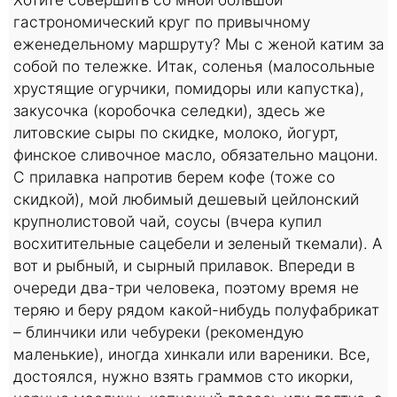
гастрономический круг по привычному
еженедельному маршруту? Мы с женой катим за
собой по тележке. Итак, соленья (малосольные
хрустящие огурчики, помидоры или капустка),
закусочка (коробочка селедки), здесь же
литовские сыры по скидке, молоко, йогурт,
финское сливочное масло, обязательно мацони.
С прилавка напротив берем кофе (тоже со
скидкой), мой любимый дешевый цейлонский
крупнолистовой чай, соусы (вчера купил
восхитительные сацебели и зеленый ткемали). А
вот и рыбный, и сырный прилавок. Впереди в
очереди два-три человека, поэтому время не
теряю и беру рядом какой-нибудь полуфабрикат
– блинчики или чебуреки (рекомендую
маленькие), иногда хинкали или вареники. Все,
достоялся, нужно взять граммов сто икорки,