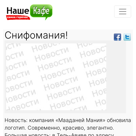
Снифомания!
Новость: компания «Мааданей Мания» обновила
логотип. Современно, красиво, элегантно.
Большая новость: в Тель-Авиве по адресу