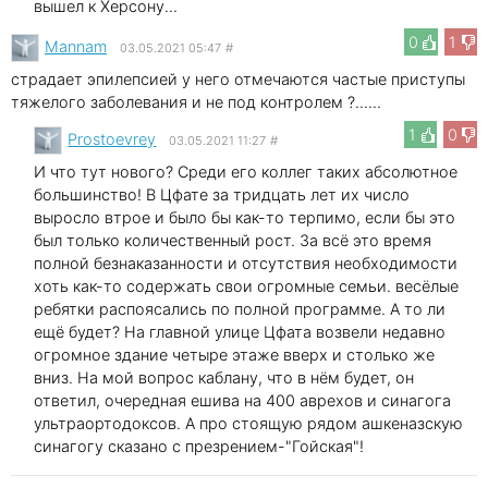
вышел к Херсону...
0
1
Mannam
03.05.2021 05:47
#
страдает эпилепсией у него отмечаются частые приступы
тяжелого заболевания и не под контролем ?......
1
0
Prostoevrey
03.05.2021 11:27
#
И что тут нового? Среди его коллег таких абсолютное
большинство! В Цфате за тридцать лет их число
выросло втрое и было бы как-то терпимо, если бы это
был только количественный рост. За всё это время
полной безнаказанности и отсутствия необходимости
хоть как-то содержать свои огромные семьи. весёлые
ребятки распоясались по полной программе. А то ли
ещё будет? На главной улице Цфата возвели недавно
огромное здание четыре этаже вверх и столько же
вниз. На мой вопрос каблану, что в нём будет, он
ответил, очередная ешива на 400 аврехов и синагога
ультраортодоксов. А про стоящую рядом ашкеназскую
синагогу сказано с презрением-"Гойская"!