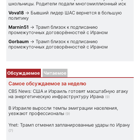
школьницы. Родители подали многомиллионный иск
Vova18
→
Бывший лидер ШАС вернется в большую
политику
Marnin51
→
Трамп близок к подписанию
промежуточных договорённостей с Ираном
Gorbaum
→
Трамп близок к подписанию
промежуточных договорённостей с Ираном
Обсуждаемое
Читаемое
Самое обсуждаемое за неделю
CBS News: США и Израиль готовят масштабную атаку
на энергетическую инфраструктуру Ирана
(9)
В Израиле выросли темпы эмиграции населения,
уезжают профессионалы
(9)
Ynet: Трамп отменил запланированные удары по Ирану
(7)