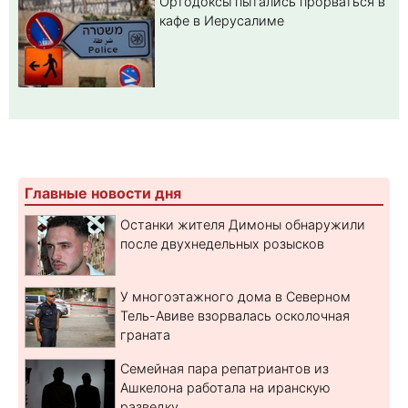
Ортодоксы пытались прорваться в
кафе в Иерусалиме
Главные новости дня
Останки жителя Димоны обнаружили
после двухнедельных розысков
У многоэтажного дома в Северном
Тель-Авиве взорвалась осколочная
граната
Семейная пара репатриантов из
Ашкелона работала на иранскую
разведку