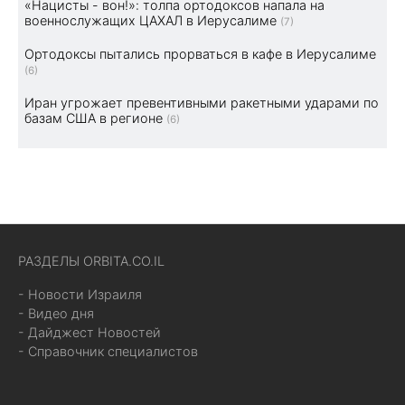
«Нацисты - вон!»: толпа ортодоксов напала на
военнослужащих ЦАХАЛ в Иерусалиме
(7)
Ортодоксы пытались прорваться в кафе в Иерусалиме
(6)
Иран угрожает превентивными ракетными ударами по
базам США в регионе
(6)
РАЗДЕЛЫ ORBITA.CO.IL
- Новости Израиля
- Видео дня
- Дайджест Новостей
- Справочник специалистов