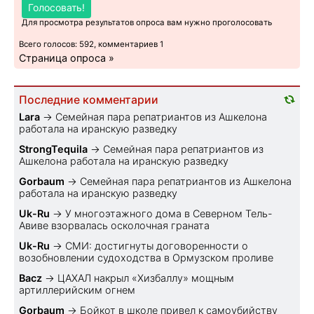
Голосовать!
Для просмотра результатов опроса вам нужно проголосовать
Всего голосов: 592, комментариев 1
Страница опроса »
Последние комментарии
Lara
→
Семейная пара репатриантов из Ашкелона
работала на иранскую разведку
StrongTequila
→
Семейная пара репатриантов из
Ашкелона работала на иранскую разведку
Gorbaum
→
Семейная пара репатриантов из Ашкелона
работала на иранскую разведку
Uk-Ru
→
У многоэтажного дома в Северном Тель-
Авиве взорвалась осколочная граната
Uk-Ru
→
СМИ: достигнуты договоренности о
возобновлении судоходства в Ормузском проливе
Bacz
→
ЦАХАЛ накрыл «Хизбаллу» мощным
артиллерийским огнем
Gorbaum
→
Бойкот в школе привел к самоубийству