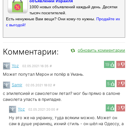
объявлений Израиля
1000 новых объявлений каждый день. Десятки
тысяч посетителей.
Есть ненужные Вам вещи? Они кому-то нужны.
Продайте их
с выгодой!
Комментарии:
обновить комментарии
19
9
Yoz
02.05.2021 16:35
#
Может попутал Мерон и попёр в Умань.
5
7
Samir
02.05.2021 18:02
#
с эпилепсией и самолетом летал? мог бы прямо в салоне
самолета упасть в припадке.
4
3
Yoz
02.05.2021 20:00
#
Ну это же на украину, туда всяким можно. Может он
сам в душе украинец, ихний стиль - он шёл на Одессу, а