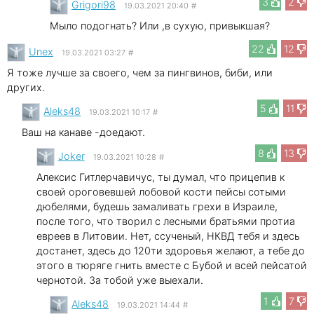
3
2
Grigori98
19.03.2021 20:40
#
Мыло подогнать? Или ,в сухую, привыкшая?
22
12
Unex
19.03.2021 03:27
#
Я тоже лучше за своего, чем за пингвинов, биби, или
других.
5
11
Aleks48
19.03.2021 10:17
#
Ваш на канаве -доедают.
8
13
Joker
19.03.2021 10:28
#
Алексис Гитлерчавичус, ты думал, что прицепив к
своей ороговевшей лобовой кости пейсы сотыми
дюбелями, будешь замаливать грехи в Израиле,
после того, что творил с лесными братьями протиа
евреев в Литовии. Нет, ссученый, НКВД тебя и здесь
достанет, здесь до 120ти здоровья желают, а тебе до
этого в тюряге гнить вместе с Бубой и всей пейсатой
чернотой. За тобой уже выехали.
1
7
Aleks48
19.03.2021 14:44
#