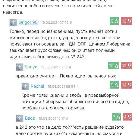
нежизнеспособна и исчезнет с политической арены
навсегда.
9
19
Grigori98
19.03.2021 07:02
#
Только, перед исчезновением, пусть вернёт сотни
миллионов из бюджета, украденных у тех, кого они
призывают голосовать за НДИ-ОПГ .Цинизм Либермана
зашкаливает,русскоязычных он считает полными
идиотами, забывшими дело № 242.
10
12
Sunya
19.03.2021 07:12
#
правильно считает . Полно идиотов пенсотных
9
14
Rachel
19.03.2021 08:54
#
Кроме грязи ,желчи и злобы ,в предвыборной
агитации Либермана ,абсолютно ничего не видно,
вообще потерял все тормоза.
7
4
Bacz
19.03.2021 10:17
#
а 242 это что за дело то???есть решение суда?это
дело против русских??а кукарекакте ,но смысла и