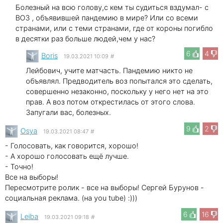
Болезный на всю голову,с кем ты судиться вздумал- с
ВОЗ , объявившей пандемию в мире? Или со всеми
странами, или с теми странами, где от короны погибло
в десятки раз больше людей,чем у нас?
6
4
Boris
19.03.2021 10:09
#
Лейбович, учите матчасть. Пандемию никто не
объявлял. Предводитель воз попытался это сделать,
совершенно незаконно, поскольку у него нет на это
прав. А воз потом открестилась от этого слова.
Запугали вас, болезных.
9
2
Osya
19.03.2021 08:47
#
- Голосовать, как говорится, хорошо!
- А хорошо голосовать ещё лучше.
- Точно!
Все на выборы!
Пересмотрите ролик - все на выборы! Сергей Бурунов -
социальная реклама. (на you tube) :)))
6
16
Leibа
19.03.2021 09:18
#