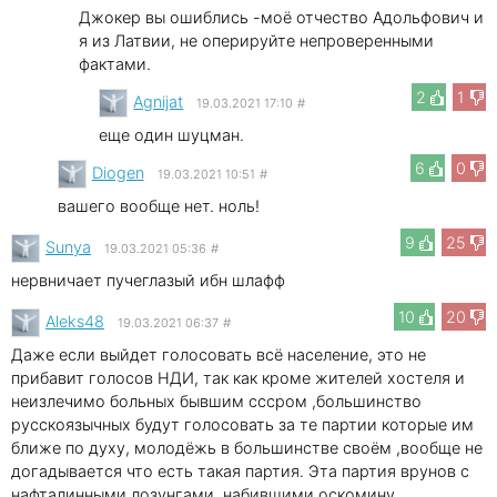
Джокер вы ошиблись -моё отчество Адольфович и
я из Латвии, не оперируйте непроверенными
фактами.
2
1
Agnijat
19.03.2021 17:10
#
еще один шуцман.
6
0
Diogen
19.03.2021 10:51
#
вашего вообще нет. ноль!
9
25
Sunya
19.03.2021 05:36
#
нервничает пучеглазый ибн шлафф
10
20
Aleks48
19.03.2021 06:37
#
Даже если выйдет голосовать всё население, это не
прибавит голосов НДИ, так как кроме жителей хостеля и
неизлечимо больных бывшим сссром ,большинство
русскоязычных будут голосовать за те партии которые им
ближе по духу, молодёжь в большинстве своём ,вообще не
догадывается что есть такая партия. Эта партия врунов с
нафталинными лозунгами, набившими оскомину