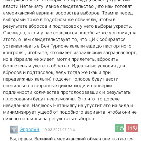
власти Нетаниягу, явное свидетельство ,что нам готовят
американский вариант воровства выборов. Трампа перед
выборами тоже в подобном же обвиняли, чтобы в
результате вбросов и подтасовок у него выборы украсть.
Очевидно, что и у нас создаются подобные же условия для
этого, о чем свидетельствует то, что ЦИК собирается
устанавливать в Бен Гурионе кальпи еще до паспортного
контроля , чтобы те, кто имеет израильский загранпаспорт,
но в Израиле не живет ,могли прилететь, вбросить
бюллетень и улететь обратно. Идеальные условия для
вбросов и подтасовок, ведь тогда же (как и при
передвижных кальпи) подсчет голосов будут вести
специально отобранные циком люди и проверки
подлинности количества проголосовавших и результаты
голосования будут невозможны. Это что-то доселе
невиданное. Надеюсь Нетаниягу не упустит это из вида и
минимизирует ущерб от подобного варианта ,чтобы они не
сильно повлияли на результаты выборов.
7
14
Grigori98
19.03.2021 07:29
#
Вы, правы. Великий американский обман они пытаются