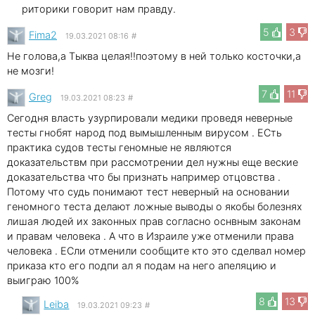
риторики говорит нам правду.
5
3
Fima2
19.03.2021 08:16
#
Не голова,а Тыква целая!!поэтому в ней только косточки,а
не мозги!
7
11
Greg
19.03.2021 08:23
#
Сегодня власть узурпировали медики проведя неверные
тесты гнобят народ под вымышленным вирусом . ЕСть
практика судов тесты геномные не являются
доказательствм при рассмотрении дел нужны еще веские
доказательства что бы признать например отцовства .
Потому что судь понимают тест неверный на основании
геномного теста делают ложные выводы о якобы болезнях
лишая людей их законных прав согласно оснвным законам
и правам человека . А что в Израиле уже отменили права
человека . ЕСли отменили сообщите кто это сделвал номер
приказа кто его подпи ал я подам на него апеляцию и
выиграю 100%
8
13
Leibа
19.03.2021 09:23
#