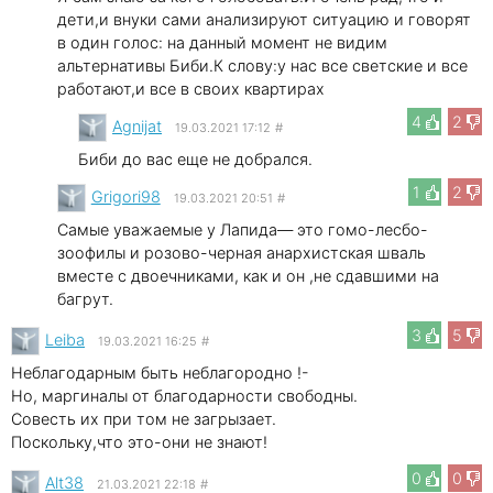
дети,и внуки сами анализируют ситуацию и говорят
в один голос: на данный момент не видим
альтернативы Биби.К слову:у нас все светские и все
работают,и все в своих квартирах
4
2
Agnijat
19.03.2021 17:12
#
Биби до вас еще не добрался.
1
2
Grigori98
19.03.2021 20:51
#
Самые уважаемые у Лапида— это гомо-лесбо-
зоофилы и розово-черная анархистская шваль
вместе с двоечниками, как и он ,не сдавшими на
багрут.
3
5
Leibа
19.03.2021 16:25
#
Неблагодарным быть неблагородно !-
Но, маргиналы от благодарности свободны.
Совесть их при том не загрызает.
Поскольку,что это-они не знают!
0
0
Alt38
21.03.2021 22:18
#