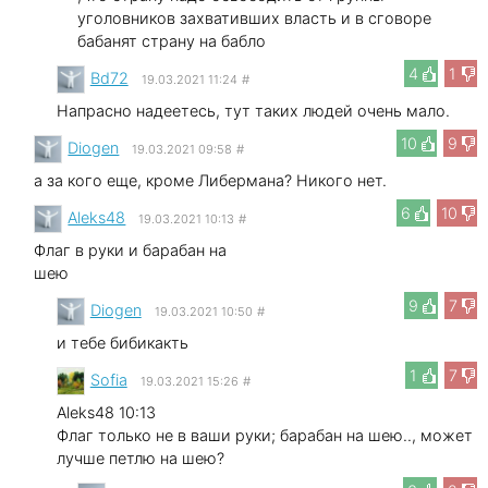
уголовников захвативших власть и в сговоре
бабанят страну на бабло
4
1
Bd72
19.03.2021 11:24
#
Напрасно надеетесь, тут таких людей очень мало.
10
9
Diogen
19.03.2021 09:58
#
а за кого еще, кроме Либермана? Никого нет.
6
10
Aleks48
19.03.2021 10:13
#
Флаг в руки и барабан на
шею
9
7
Diogen
19.03.2021 10:50
#
и тебе бибикакть
1
7
Sofia
19.03.2021 15:26
#
Aleks48 10:13
Флаг только не в ваши руки; барабан на шею.., может
лучше петлю на шею?