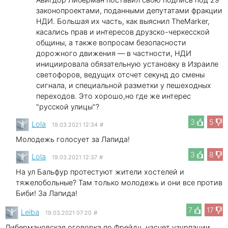
законопроектами, поданными депутатами фракции
НДИ. Большая их часть, как выяснил TheMarker,
касались прав и интересов друзско-черкесской
общины, а также вопросам безопасности
дорожного движения — в частности, НДИ
инициировала обязательную установку в Израиле
светофоров, ведущих отсчет секунд до смены
сигнала, и специальной разметки у пешеходных
переходов. Это хорошо,но где же интерес
"русской улицы"?
3
5
Lola
19.03.2021 12:34
#
Молодежь голосует за Лапида!
3
8
Lola
19.03.2021 12:37
#
На ул Бальфур протестуют жители хостелей и
тяжелобольные? Там только молодежь и они все против
Биби! За Лапида!
7
17
Leibа
19.03.2021 07:20
#
Либермановская оговорка по Фрейду ,насчет узурпации