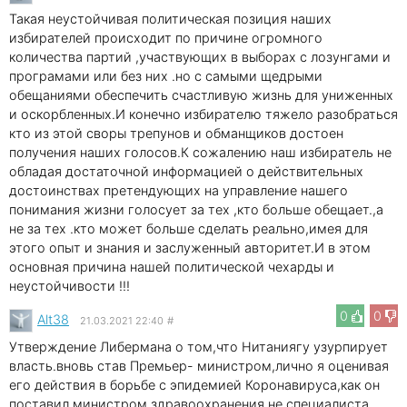
Такая неустойчивая политическая позиция наших
избирателей происходит по причине огромного
количества партий ,участвующих в выборах с лозунгами и
програмами или без них .но с самыми щедрыми
обещаниями обеспечить счастливую жизнь для униженных
и оскорбленных.И конечно избирателю тяжело разобраться
кто из этой своры трепунов и обманщиков достоен
получения наших голосов.К сожалению наш избиратель не
обладая достаточной информацией о действительных
достоинствах претендующих на управление нашего
понимания жизни голосует за тех ,кто больше обещает.,а
не за тех .кто может больше сделать реально,имея для
этого опыт и знания и заслуженный авторитет.И в этом
основная причина нашей политической чехарды и
неустойчивости !!!
0
0
Alt38
21.03.2021 22:40
#
Утверждение Либермана о том,что Нитаниягу узурпирует
власть.вновь став Премьер- министром,лично я оценивая
его действия в борьбе с эпидемией Коронавируса,как он
поставил министром здравоохранения не специалиста