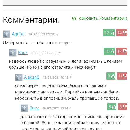
Комментарии:
обновить комментарии
22
14
Agnijat
19.03.2021 02:20
#
Либерман! я за тебя проголосую.
16
12
Bacz
19.03.2021 07:33
#
надеюсь людей с разумным и логическим мышлением
больше и биби с его сателитами исчезнут
9
11
Aleks48
19.03.2021 10:12
#
Фима через неделю посмеёмся над вашими
влажными фантазиями, Партейка недоумков будет
керосинить в оппозиции, жаль пропавшие голоса.
8
5
Bacz
19.03.2021 10:14
#
да ты тоже в в 72 года немного имеешь проблемы
с башкой!!!!я ж не за нди ,сейчас пишу.. я про то
,что страну надо освободить от группы