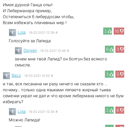
Имея дурной Ганца опыт
И Либермахера пример,
Остепениться б либердосам чтобы,
Всем избежать плачевных мер !
2
10
Lola
19.03.2021 12:39
#
Голосуйте за Лапида
9
3
Diogen
19.03.2021 12:46
#
зачем мне твой Лапид? он болтун без всякого
смысла.
3
3
Bacz
19.03.2021 10:20
#
и так, вся писанина ни разу ничего не сказали кто ..
почему.. только одна языками ляпаете жирный тыква
семечки украл не дал и что кроме либермана никого не бум
избирать?
2
8
Lola
19.03.2021 12:39
#
Можно Лапида!