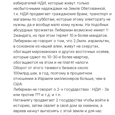
избирателей НДИ, которые живут только
несбыточными надеждами на Земле Обетованной,
т.к. НДИ продвигает гражданские браки, транспорт и
магазины по субботам, которые этому электорату не
нужны, да и вообще мало кому нужны. На подобных
абсурдных прожектах Либерман возможно имеет 1-
2мандата, но при этом теряет 10 и более мандатов.
Либерман не говорит о том, что 2,0млн. израильтян,
в основном из нашей алии, живут на схерутах,
обогащая марокканских и других восточных хозяев,
которые сдают по 10-30 и более квартир,
обогащаются на этом и не платят налоги.
Оборот от этого теневого бизнеса около
100млрд.шек. в год, поэтому в процентном
отношении в Израиле миллионеров больше, чем в
США.
Либерман не говорит о 2-х государствах : НДИ - За
или против ??? и т.д. и т.п.
Нетаниягу продвигает 2 государства чтобы войти в
историю, затем свалит в свой дом за океаном, а
евреев начнут вытеснять с этой земли и для нас