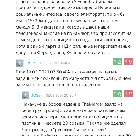
начнется новое рассеяние ? Если бы Либерман
продвигал идеологические интересы Израиля и
социальные интересы своего электората, то он бы
имел 15-20мандатов, поэтому партия топчется
между 6-8 мандатами, которые дают наши
пенсионеры, многие не понимают, что происходит на
самом деле, но традиционно поддерживают своих,
хотя в самой партии НДИ отличные и перспективные
депутаты Форер, Сова, Кушнер и другие ....
1
1
Jose
19.03.2021 19:46
#
Fima 19.03.2021 07:50 # А ты понимаешь цели и
задачи нди? обьясни, пожалуйста.А я опубликую чем
занималось нди в последнюю каденцию
2
1
Jose
19.03.2021 20:35
#
Накануне выборов издание TheMarker взяло на
себя труд проинформировать избирателей, чем
занимались парламентарии от оппозиционных
партий в Кнессете 23 созыва. Так что же сделал
Либерман для "русских " избирателей?
Авигдор Либерман поставил свою подпись под 29