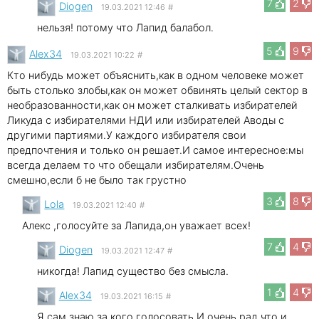
7
2
Diogen
19.03.2021 12:46
#
нельзя! потому что Лапид балабол.
5
9
Alex34
19.03.2021 10:22
#
Кто нибудь может объяснить,как в одном человеке может
быть столько злобы,как он может обвинять целый сектор в
необразованности,как он может сталкивать избирателей
Ликуда с избирателями НДИ или избирателей Аводы с
другими партиями.У каждого избирателя свои
предпочтения и только он решает.И самое интересное:мы
всегда делаем то что обещали избирателям.Очень
смешно,если б не было так грустно
3
8
Lola
19.03.2021 12:40
#
Алекс ,голосуйте за Лапида,он уважает всех!
7
4
Diogen
19.03.2021 12:47
#
никогда! Лапид существо без смысла.
1
4
Alex34
19.03.2021 16:15
#
Я сам знаю за кого голосовать.И очень рад,что и