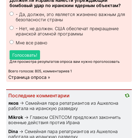
Должен ли Израиль нанести упреждающий
бомбовый удар по иранским ядерным объектам?
- Да, должен, это является жизненно важным для
безопасности страны
- Нет, не должен. США обеспечат прекращение
иранской атомной программы
Мне все равно
Голосовать!
Для просмотра результатов опроса вам нужно проголосовать
Всего голосов: 805, комментариев 1
Страница опроса »
Последние комментарии
яков
→
Семейная пара репатриантов из Ашкелона
работала на иранскую разведку
Mikrok
→
Главком CENTCOM предложил закончить
военные действия против Ирана
Dina
→
Семейная пара репатриантов из Ашкелона
работала на иранскую разведку