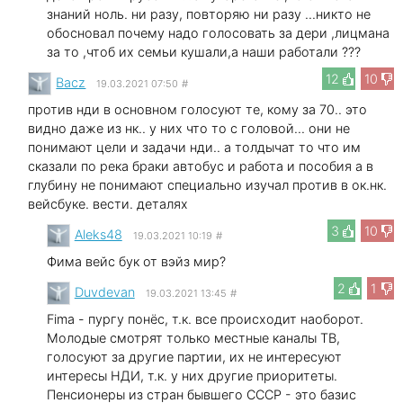
знаний ноль. ни разу, повторяю ни разу ...никто не
обосновал почему надо голосовать за дери ,лицмана
за то ,чтоб их семьи кушали,а наши работали ???
12
10
Bacz
19.03.2021 07:50
#
против нди в основном голосуют те, кому за 70.. это
видно даже из нк.. у них что то с головой... они не
понимают цели и задачи нди.. а толдычат то что им
сказали по река браки автобус и работа и пособия а в
глубину не понимают специально изучал против в ок.нк.
вейсбуке. вести. деталях
3
10
Aleks48
19.03.2021 10:19
#
Фима вейс бук от вэйз мир?
2
1
Duvdevan
19.03.2021 13:45
#
Fima - пургу понёс, т.к. все происходит наоборот.
Молодые смотрят только местные каналы ТВ,
голосуют за другие партии, их не интересуют
интересы НДИ, т.к. у них другие приоритеты.
Пенсионеры из стран бывшего СССР - это базис