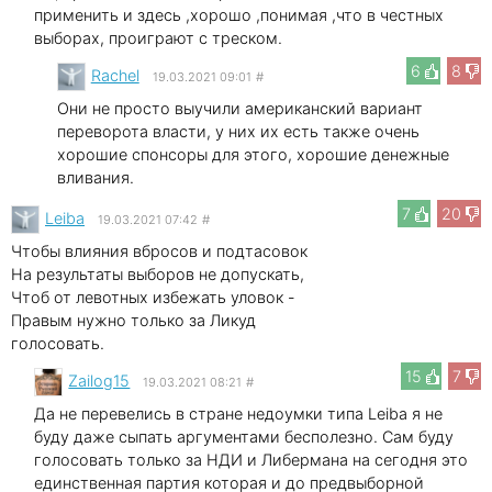
применить и здесь ,хорошо ,понимая ,что в честных
выборах, проиграют с треском.
6
8
Rachel
19.03.2021 09:01
#
Они не просто выучили американский вариант
переворота власти, у них их есть также очень
хорошие спонсоры для этого, хорошие денежные
вливания.
7
20
Leibа
19.03.2021 07:42
#
Чтобы влияния вбросов и подтасовок
На результаты выборов не допускать,
Чтоб от левотных избежать уловок -
Правым нужно только за Ликуд
голосовать.
15
7
Zailog15
19.03.2021 08:21
#
Да не перевелись в стране недоумки типа Leibа я не
буду даже сыпать аргументами бесполезно. Сам буду
голосовать только за НДИ и Либермана на сегодня это
единственная партия которая и до предвыборной