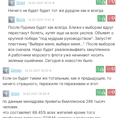
13
8
Greg
14.02.2021 16:10
#
Ничего не будет будет тот же дурдом как и всегда
5
2
Boris
14.02.2021 17:01
#
После Пурима будет как всегда. Ближе к выборам вдруг
перестанут болеть, купят еще на всех уколов. Объявят о
крупной победе "под мудрым руководством". Запустят
пластинку "Выбери меня, выбери меня...". После выборов
все сначала. Надо будет реализовыфвать закупленное.
А работники морского флота уже начинают носить
зеленые ошейники. Сегодня в новостях было.
3
10
Dimen
14.02.2021 16:03
#
Если он будет таким же тотальным, как и предыдущие, то
ничего страшного, пережили те переживем и этот.
10
9
Greg
14.02.2021 16:08
#
по данным минздрава привиты 6миллионов 296 тысяч
человек
что составляет 68.45% всех жителей кроме того
преболели витрусом 721846 человек и получили как