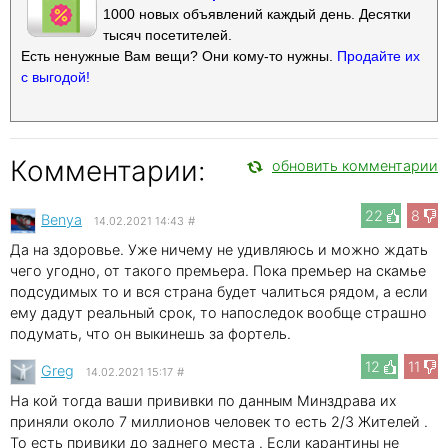
1000 новых объявлений каждый день. Десятки
тысяч посетителей.
Есть ненужные Вам вещи? Они кому-то нужны.
Продайте их
с выгодой!
Комментарии:
обновить комментарии
22
8
Benya
14.02.2021 14:43
#
Да на здоровье. Уже ничему не удивляюсь и можно ждать
чего угодно, от такого премьера. Пока премьер на скамье
подсудимых то и вся страна будет чалиться рядом, а если
ему дадут реальный срок, то напоследок вообще страшно
подумать, что он выкинешь за фортель.
12
11
Greg
14.02.2021 15:17
#
На кой тогда ваши прививки по данным Минздрава их
приняли около 7 миллионов человек то есть 2/3 Жителей .
То есть привики до заднего места . Если карантины не