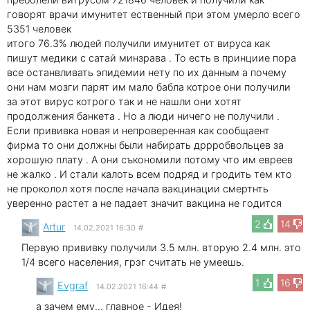
говорят врачи имунитет ественный при этом умерло всего
5351 человек
итого 76.3% людей получили имунитет от вируса как
пишут медики с сатай минзрава . То есть в принциие пора
все останвливать эпидемии нету по их данным а почему
они нам мозги парят им мало бабла котрое они получили
за этот вирус котрого так и не нашли они хотят
продолжения банкета . Но а люди ничего не получили .
Если прививка новая и непроверенная как сообщаент
фирма то они должны были набирать дррробвольцев за
хорошую плату . А они съкономили потому что им евреев
не жалко . И стали калоть всем подряд и гродить тем кто
не проколол хотя после начала вакцинации смертнть
уверенно растет а не падает значит вакцина не годится
2
14
Artur
14.02.2021 16:30
#
Первую прививку получили 3.5 млн. вторую 2.4 млн. это
1/4 всего населения, грэг считать не умеешь.
1
16
Evgraf
14.02.2021 16:44
#
а зачем ему... главное - Идея!