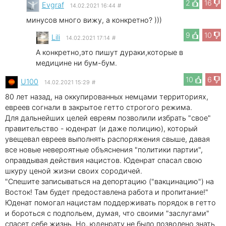
2
16
Evgraf
14.02.2021 16:44
#
минусов много вижу, а конкретно? )))
9
10
Lili
14.02.2021 17:14
#
А конкретно,это пишут дураки,которые в
медицине ни бум-бум.
10
6
U100
14.02.2021 15:29
#
80 лет назад, на оккупированных немцами территориях,
евреев согнали в закрытое гетто строгого режима.
Для дальнейших целей евреям позволили избрать "свое"
правительство - юденрат (и даже полицию), который
увещевал евреев выполнять распоряжения свыше, давая
все новые невероятные объяснения "политики партии",
оправдывая действия нацистов. Юденрат спасал свою
шкуру ценой жизни своих сородичей.
"Спешите записываться на депортацию ("вакцинацию") на
Восток! Там будет предоставлена работа и пропитание!"
Юденат помогал нацистам поддерживать порядок в гетто
и бороться с подпольем, думая, что своими "заслугами"
спасет себе жизнь. Но, юденрату не было позволено знать