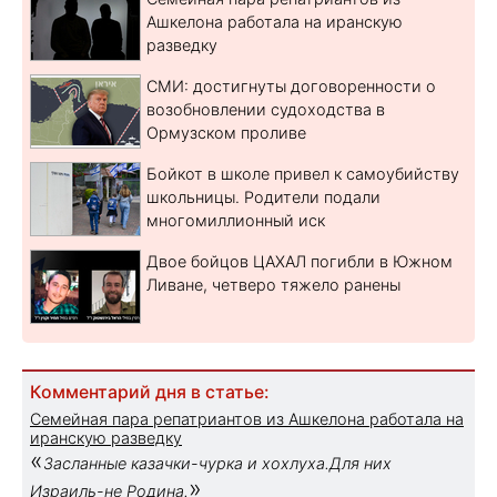
Ашкелона работала на иранскую
разведку
СМИ: достигнуты договоренности о
возобновлении судоходства в
Ормузском проливе
Бойкот в школе привел к самоубийству
школьницы. Родители подали
многомиллионный иск
Двое бойцов ЦАХАЛ погибли в Южном
Ливане, четверо тяжело ранены
Комментарий дня в статье:
Семейная пара репатриантов из Ашкелона работала на
иранскую разведку
«
Засланные казачки-чурка и хохлуха.Для них
»
Израиль-не Родина.