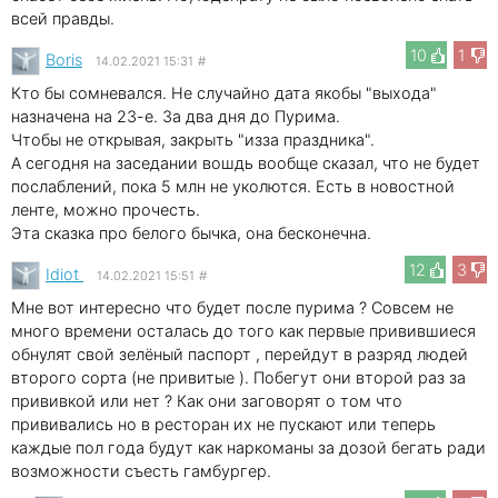
всей правды.
10
1
Boris
14.02.2021 15:31
#
Кто бы сомневался. Не случайно дата якобы "выхода"
назначена на 23-е. За два дня до Пурима.
Чтобы не открывая, закрыть "изза праздника".
А сегодня на заседании вошдь вообще сказал, что не будет
послаблений, пока 5 млн не уколются. Есть в новостной
ленте, можно прочесть.
Эта сказка про белого бычка, она бесконечна.
12
3
Idiot
14.02.2021 15:51
#
Мне вот интересно что будет после пурима ? Совсем не
много времени осталась до того как первые привившиеся
обнулят свой зелёный паспорт , перейдут в разряд людей
второго сорта (не привитые ). Побегут они второй раз за
прививкой или нет ? Как они заговорят о том что
прививались но в ресторан их не пускают или теперь
каждые пол года будут как наркоманы за дозой бегать ради
возможности съесть гамбургер.