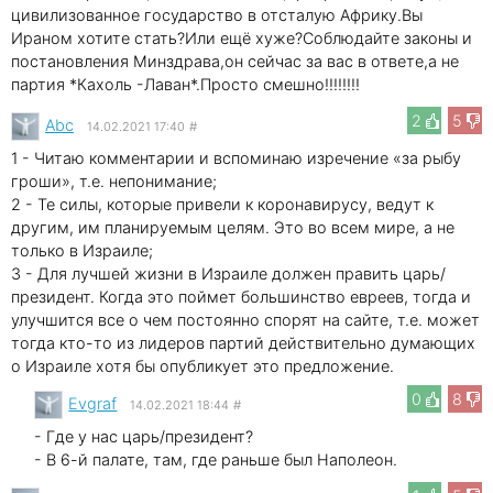
цивилизованное государство в отсталую Африку.Вы
Ираном хотите стать?Или ещё хуже?Соблюдайте законы и
постановления Минздрава,он сейчас за вас в ответе,а не
партия *Кахоль -Лаван*.Просто смешно!!!!!!!!
2
5
Abc
14.02.2021 17:40
#
1 - Читаю комментарии и вспоминаю изречение «за рыбу
гроши», т.е. непонимание;
2 - Те силы, которые привели к коронавирусу, ведут к
другим, им планируемым целям. Это во всем мире, а не
только в Израиле;
3 - Для лучшей жизни в Израиле должен править царь/
президент. Когда это поймет большинство евреев, тогда и
улучшится все о чем постоянно спорят на сайте, т.е. может
тогда кто-то из лидеров партий действительно думающих
о Израиле хотя бы опубликует это предложение.
0
8
Evgraf
14.02.2021 18:44
#
- Где у нас царь/президент?
- В 6-й палате, там, где раньше был Наполеон.