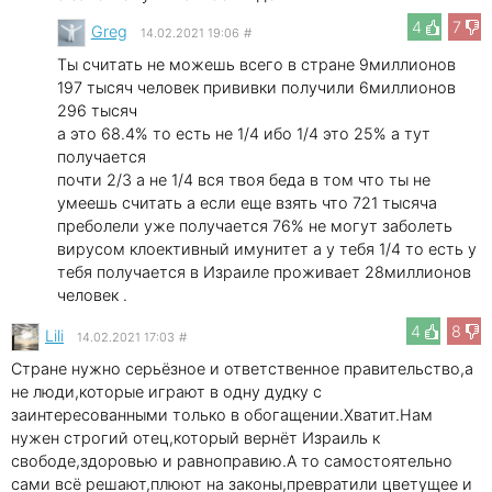
4
7
Greg
14.02.2021 19:06
#
Ты считать не можешь всего в стране 9миллионов
197 тысяч человек прививки получили 6миллионов
296 тысяч
а это 68.4% то есть не 1/4 ибо 1/4 это 25% а тут
получается
почти 2/3 а не 1/4 вся твоя беда в том что ты не
умеешь считать а если еще взять что 721 тысяча
преболели уже получается 76% не могут заболеть
вирусом клоективный имунитет а у тебя 1/4 то есть у
тебя получается в Израиле проживает 28миллионов
человек .
4
8
Lili
14.02.2021 17:03
#
Стране нужно серьёзное и ответственное правительство,а
не люди,которые играют в одну дудку с
заинтересованными только в обогащении.Хватит.Нам
нужен строгий отец,который вернёт Израиль к
свободе,здоровью и равноправию.А то самостоятельно
сами всё решают,плюют на законы,превратили цветущее и