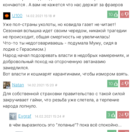
кончаются . А вам не кажется что нас держат за фраеров
10
6
U100
14.02.2021 15:18
#
Уже пол-страны уколоты, но ковидла газет не читает!
Сезонная вспышка идет своим чередом, никакой трагедии
не происходит, общая смертность не увеличилась!
Что-то ты недоговариваешь - подумала Муму, сидя в
лодке с Герасимом.)
Народ начал подозревать власти в недобрых намерениях, и
добровольный поход на отсроченную эвтаназию
замедлился.
Вот власти и кошмарят карантинами, чтобы измором взять.
10
4
Natan
14.02.2021 15:20
#
Для собственной страховки правительство с такой силой
закручивает гайки, что резьба уже слетела, а терпение
народа лопнуло.
3
24
Evgraf
14.02.2021 15:24
#
в чём выразилось это "лопанье"? пока всё спокойно...