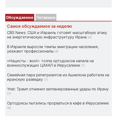
Обсуждаемое
Читаемое
Самое обсуждаемое за неделю
CBS News: США и Израиль готовят масштабную атаку
на энергетическую инфраструктуру Ирана
(9)
В Израиле выросли темпы эмиграции населения,
уезжают профессионалы
(9)
«Нацисты - вон!»: толпа ортодоксов напала на
военнослужащих ЦАХАЛ в Иерусалиме
(7)
Семейная пара репатриантов из Ашкелона работала на
иранскую разведку
(7)
Ynet: Трамп отменил запланированные удары по Ирану
(7)
Ортодоксы пытались прорваться в кафе в Иерусалиме
(6)