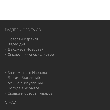
РАЗДЕЛЫ ORBITA.CO.IL
- Новости Израиля
- Видео дня
- Дайджест Новостей
- Справочник специалистов
- Знакомства в Израиле
- Доски объявлений
- Афиша выступлений
- Погода в Израиле
- Скидки и обзоры товаров
О НАС