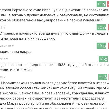
13
ателя Верховного суда Иегошуа Маца сказал: " Человеческая
 выше закона о правах человека и равноправии, не составляет
кон об обязательном вакцинировании в период пандемии."
32
46
#
 Странно. я почему-то всегда думал,что судьи должны следить
 а не призывать к их нарушению.
29
21 07:49
#
марионетка ликуда.
18
7:57
#
одна личность , придя к власти в 1933 году, да и большевики и
ердили этот тезис.
21
:18
#
с в Израиле законы принимаются для удобства властей а не гра
вых законов совсем так как как нет конституции страны где эти
 зыблемы. Законов выше прав человека , гражданина, личност
еских странах не существует и заместитель Председателя
шуа Маца просто тупой и не образованный человек если мог
вакцинирование без права выбора препарата это тупой произв