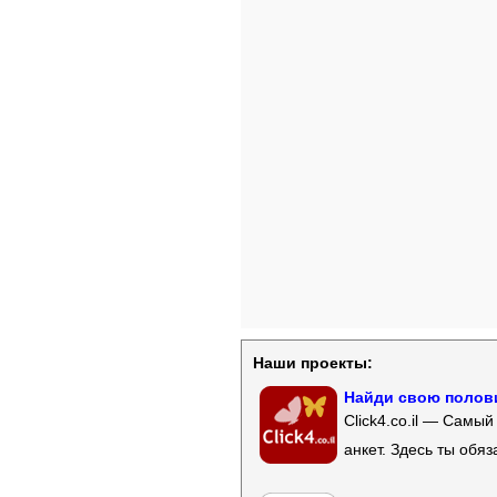
Наши проекты:
Найди свою полови
Click4.co.il — Самы
анкет. Здесь ты обя