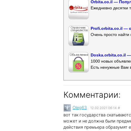
Orbita.co.il — Поп
Ежедневно десятки т
Profi.orbita.co.il
Очень просто найти 
Doska.orbita.co.il
1000 новых объявлен
Есть ненужные Вам 
Комментарии:
Oleg63
12.02.2021 06:14
#
вот так государства скатываютс
может и не должна были предм
действия премьера образумят е