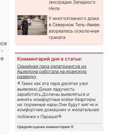
лихорадки Западного
Нила
У многоэтажного дома
в Северном Тель-Авиве
взорвалась осколочная
граната
все
 -
ые
Комментарий дня в статье:
Семейная пара репатриантов из
Ашкелона работала на иранскую
разведку
«
Таких как эта пара десятки уже
выявлено.Дикая падучесть
заработать.Должны выявляться и
менять комфортные койки Квартиры
на тюремные нары.Они будут мягче и
комфортнее домашних и желательнее
»
поближе к Параше!
Средняя оценка комментария: 6