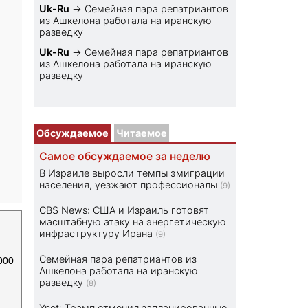
Uk-Ru
→
Семейная пара репатриантов
из Ашкелона работала на иранскую
разведку
Uk-Ru
→
Семейная пара репатриантов
из Ашкелона работала на иранскую
разведку
Обсуждаемое
Читаемое
Самое обсуждаемое за неделю
В Израиле выросли темпы эмиграции
населения, уезжают профессионалы
(9)
CBS News: США и Израиль готовят
масштабную атаку на энергетическую
инфраструктуру Ирана
(9)
Семейная пара репатриантов из
000
Ашкелона работала на иранскую
разведку
(8)
Ynet: Трамп отменил запланированные