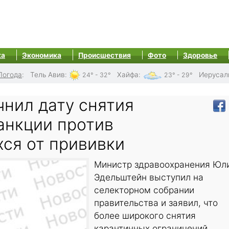
ка
Экономика
Происшествия
Фото
Здоровье
Погода
:
Тель Авив
:
Хайфа
:
Иерусал
24° - 32°
23° - 29°
чнил дату снятия
анкции против
ся от прививки
Министр здравоохранения Юл
Эдельштейн выступил на
селекторном собрании
правительства и заявил, что
более широкого снятия
карантинных ограничений