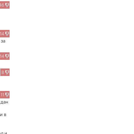
46
14
 за
14
8
11
ждан
и в
ол и