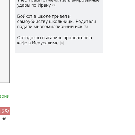
удары по Ирану
(7)
Бойкот в школе привел к
самоубийству школьницы. Родители
подали многомиллионный иск
(6)
Ортодоксы пытались прорваться в
кафе в Иерусалиме
(6)
арии
15
 не