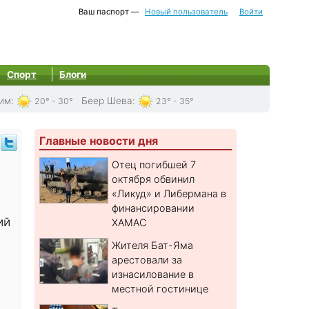
Ваш паспорт —
Новый пользователь
Войти
Спорт
Блоги
им
:
Беер Шева
:
20° - 30°
23° - 35°
Главные новости дня
Отец погибшей 7
октября обвинил
«Ликуд» и Либермана в
финансировании
ий
ХАМАС
Жителя Бат-Яма
арестовали за
изнасилование в
местной гостинице