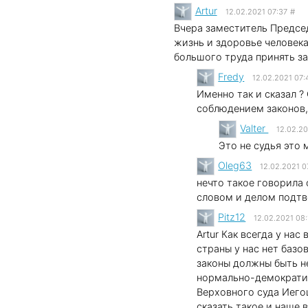
Artur
12.02.2021 07:37
#
Вчера заместитель Председ
жизнь и здоровье человека
большого труда принять за
Fredy
12.02.2021 07:
Именно так и сказал ?
соблюдением законов,
Valter
12.02.20
Это не судья это 
Oleg63
12.02.2021 0
нечто такое говорила 
словом и делом подтв
Pitz12
12.02.2021 08
Artur Как всегда у на
страны у нас нет базо
законы должны быть не
нормально-демократич
Верховного суда Иего
сказать такое и наше 