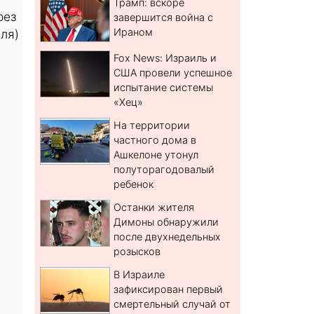
Трамп: вскоре
рез
завершится война с
Ираном
ля)
Fox News: Израиль и
США провели успешное
испытание системы
«Хец»
На территории
частного дома в
Ашкелоне утонул
полуторагодовалый
ребенок
Останки жителя
Димоны обнаружили
после двухнедельных
розысков
В Израиле
зафиксирован первый
смертельный случай от