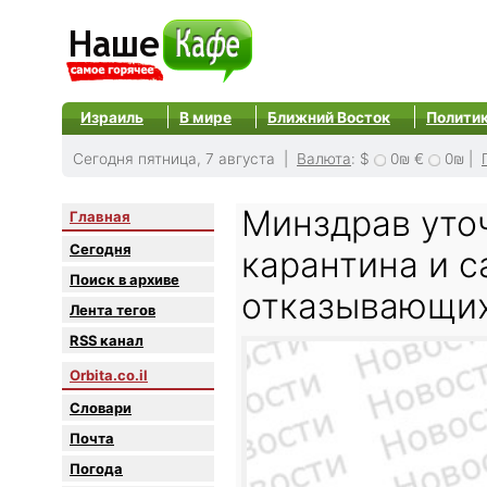
Израиль
В мире
Ближний Восток
Полити
Сегодня пятница, 7 августа |
Валюта
:
$
0₪
€
0₪
|
Минздрав уто
Главная
Сегодня
карантина и с
Поиск в архиве
отказывающих
Лента тегов
RSS канал
Orbita.co.il
Словари
Почта
Погода