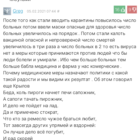
16
9
Greg
05.02.2021 07:44
#
После того как стали вводить карантины повысилось число
больных потом ввели маски опасные для здоровья число
больных увеличилось на порядок . Потом стали калоть
вакциной опасной и непровереной число смертей
увеличилось в три раза а число больных в 2 то есть вируса
нет а меры которые принимаются против людей что бы
люди болели и умирали . Ибо чем больше больных тем
больше бабла медицина и фарма у нас комерческие .
Почему медицинские меры назначают политики с какой
такой радости и мы видим их резултат . Об этом говорил
еще Крылов
Беда, коль пироги начнет печи сапожник,
А сапоги тачать пирожник,
И дело не пойдет на лад.
Да и примечено стократ,
Что кто за ремесло чужое браться любит,
Тот завсегда других упрямей и вздорней:
Он лучше дело всё погубит,
И рад скорей