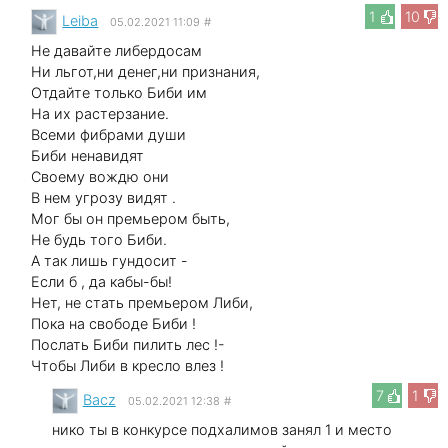
1
10
Leibа
05.02.2021 11:09
#
Не давайте либердосам
Ни льгот,ни денег,ни признания,
Отдайте только Биби им
На их растерзание.
Всеми фибрами души
Биби ненавидят
Своему вождю они
В нем угрозу видят .
Мог бы он премьером быть,
Не будь того Биби.
А так лишь гундосит -
Если б , да кабы-бы!
Нет, не стать премьером Либи,
Пока на свободе Биби !
Послать Биби пилить лес !-
Чтобы Либи в кресло влез !
7
1
Bacz
05.02.2021 12:38
#
нико ты в конкурсе подхалимов занял 1 и место