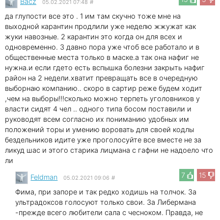
Bacz
05.02.2021 07:48
#
да глупости все это . 1 им там скучно тоже мне на
выходной карантин продлили уже неделю жжужат как
жуки навозные. 2 карантин это когда он для всех и
одновременно. 3 давно пора уже чтоб все работало и в
общественные места только в маске.а так она нафиг не
нужна.и если гдето есть вспышка болезни закрыть нафиг
район на 2 недели.хватит превращать все в очередную
выборнаю компанию.. скоро в сартир реже будем ходит
,чем на выборы!!!сколько можно терпеть уголовников у
власти сидят 4 чел .. одного типа босом поставили и
руководят всем согласно их пониманию удобных им
положений торы и умению воровать для своей кодлы
бездельников идите уже проголосуйте все вместе не за
ликуд шас и этого старика лицмана с гафни не надоело что
ли
7
15
Feldman
05.02.2021 09:06
#
Фима, при запоре и так редко ходишь на толчок. За
ультрадоксов голосуют только свои. За Либермана
-прежде всего любители сала с чесноком. Правда, не