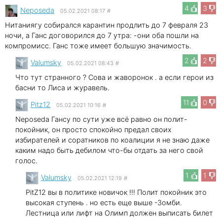
4
3
Neposeda
05.02.2021 08:17
#
Нитаниягу собирался карантин продлить до 7 февраля 23
ночи, а Ганс договорился до 7 утра: -они оба пошли на
компромисс. Ганс тоже имеет большую значимость.
2
2
Valumsky
05.02.2021 08:43
#
Что тут странного ? Сова и жаворонок . а если герои из
басни то Лиса и журавель.
11
0
Pitz12
05.02.2021 10:16
#
Neposeda Гансу по сути уже всё равно он полит-
покойник, он просто спокойно предал своих
избирателей и соратников по коалиции я не знаю даже
каким надо быть дебилом что-бы отдать за него свой
голос.
1
1
Valumsky
05.02.2021 12:19
#
PitZ12 вы в политике новичок !!! Полит покойник это
высокая ступень . но есть еще выше -Зомби.
Лестница или лифт на Олимп должен выписать билет