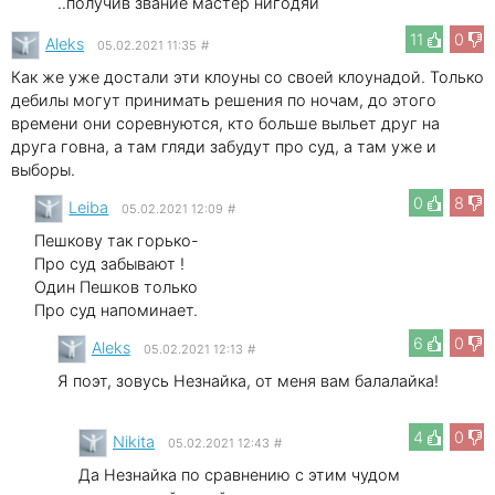
..получив звание мастер нигодяй
11
0
Aleks
05.02.2021 11:35
#
Как же уже достали эти клоуны со своей клоунадой. Только
дебилы могут принимать решения по ночам, до этого
времени они соревнуются, кто больше выльет друг на
друга говна, а там гляди забудут про суд, а там уже и
выборы.
0
8
Leibа
05.02.2021 12:09
#
Пешкову так горько-
Про суд забывают !
Один Пешков только
Про суд напоминает.
6
0
Aleks
05.02.2021 12:13
#
Я поэт, зовусь Незнайка, от меня вам балалайка!
4
0
Nikita
05.02.2021 12:43
#
Да Незнайка по сравнению с этим чудом