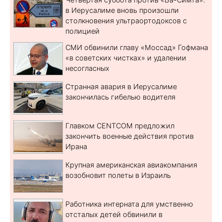
в Иерусалиме вновь произошли
столкновения ультраортодоксов с
полицией
СМИ обвинили главу «Моссад» Гофмана
«в советских чистках» и удалении
несогласных
Странная авария в Иерусалиме
закончилась гибелью водителя
Главком CENTCOM предложил
закончить военные действия против
Ирана
Крупная американская авиакомпания
возобновит полеты в Израиль
Работника интерната для умственно
отсталых детей обвинили в