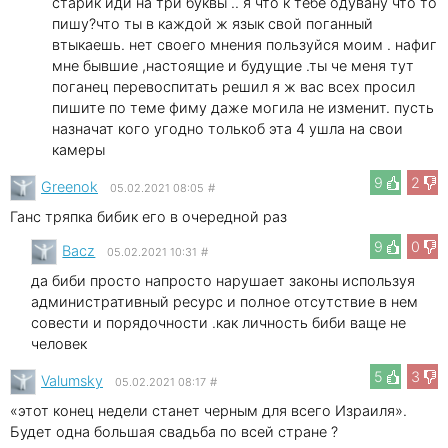
старик иди на три буквы .. я что к тебе одувану что то
пишу?что ты в каждой ж язык свой поганный
втыкаешь. нет своего мнения пользуйся моим . нафиг
мне бывшие ,настоящие и будущие .ты че меня тут
поганец перевоспитать решил я ж вас всех просил
пишите по теме фиму даже могила не изменит. пусть
назначат кого угодно толькоб эта 4 ушла на свои
камеры
9
2
Greenok
05.02.2021 08:05
#
Ганс тряпка бибик его в очередной раз
9
0
Bacz
05.02.2021 10:31
#
да биби просто напросто нарушает законы используя
административный ресурс и полное отсутствие в нем
совести и порядочности .как личность биби ваще не
человек
5
3
Valumsky
05.02.2021 08:17
#
«этот конец недели станет черным для всего Израиля».
Будет одна большая свадьба по всей стране ?