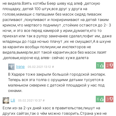
не видела.Взять хотябы Беер шеву юд алеф ,детскую
площадку, детей 100 штук,все друг у друга на
голове,мамаши с папашами без масок сидяд пивасик
распивают ,покупивают и покририкивают на детей таким
криком,что мертвого поднимут ,стойкие остаются до 2- 3
ночи, и это все перед камерой у ирии,думаете,кто то
приехал или так в рупор замечанее сделал,пофиг им, даже
младенцы до года ночью плачут ,их не смущают,А в шхуне
за карантин вообщн полиуии,ни инспекторов не
видела,вымерли,вот такой карантин,все без масок лазят
,деловые,короче юд алев- сейчас хуже далета
1
2
Irene
05.02.2021 13:12
#
В Хадере тоже закрыли большой городской экопарк.
Теперь вся эта толпа с орущими детьми тусуется в
маленьком скверике с детской площадкой у нас под
окнами.
6
3
Lili
05.02.2021 10:37
#
Если из-за 2-ух дней хаос в правительстве,пишут на
других сайтах,так о чём можно говорить.Страна уже не