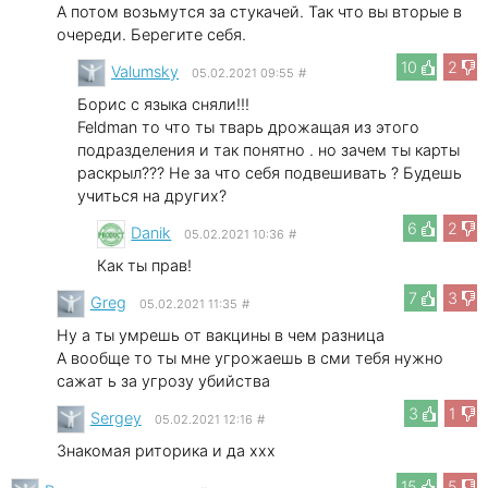
А потом возьмутся за стукачей. Так что вы вторые в
очереди. Берегите себя.
10
2
Valumsky
05.02.2021 09:55
#
Борис с языка сняли!!!
Feldman то что ты тварь дрожащая из этого
подразделения и так понятно . но зачем ты карты
раскрыл??? Не за что себя подвешивать ? Будешь
учиться на других?
6
2
Danik
05.02.2021 10:36
#
Как ты прав!
7
3
Greg
05.02.2021 11:35
#
Ну а ты умрешь от вакцины в чем разница
А вообще то ты мне угрожаешь в сми тебя нужно
сажат ь за угрозу убийства
3
1
Sergey
05.02.2021 12:16
#
Знакомая риторика и да xxx
15
5