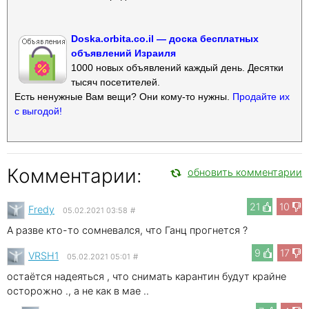
Doska.orbita.co.il — доска бесплатных
объявлений Израиля
1000 новых объявлений каждый день. Десятки
тысяч посетителей.
Есть ненужные Вам вещи? Они кому-то нужны.
Продайте их
с выгодой!
Комментарии:
обновить комментарии
21
10
Fredy
05.02.2021 03:58
#
А разве кто-то сомневался, что Ганц прогнется ?
9
17
VRSH1
05.02.2021 05:01
#
остаётся надеяться , что снимать карантин будут крайне
осторожно ., а не как в мае ..