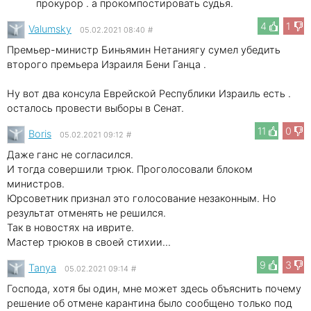
прокурор . а прокомпостировать судья.
4
1
Valumsky
05.02.2021 08:40
#
Премьер-министр Биньямин Нетаниягу сумел убедить
второго премьера Израиля Бени Ганца .
Ну вот два консула Еврейской Республики Израиль есть .
осталось провести выборы в Сенат.
11
0
Boris
05.02.2021 09:12
#
Даже ганс не согласился.
И тогда совершили трюк. Проголосовали блоком
министров.
Юрсоветник признал это голосование незаконным. Но
результат отменять не решился.
Так в новостях на иврите.
Мастер трюков в своей стихии...
9
3
Tanya
05.02.2021 09:14
#
Господа, хотя бы один, мне может здесь объяснить почему
решение об отмене карантина было сообщено только под