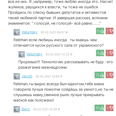
все из них. Я ,например, тоже люблю иногда это. Насчет
жуликов, рвущихся к власти, ты тоже не ошибся.
Пройдись по списку бывших депутатов и активистов
твоей любимой партии. И завершая рассказ, вспомни
знаменитое: " голосуй, не голосуй- всё равно......."
9
1
Valumsky
05.02.2021 09:57
#
Feldman если любишь иногда . ты знаешь чем
отличается кусок русского сала от украинского?
4
1
Valumsky
05.02.2021 12:22
#
Прорезью!!! Технологию рассказывать не буду -это
разжигание межнацрозни.
13
1
Jacob
05.02.2021 10:09
#
Feldman,ты видно всегда был идиотом,тебе мама
говорила лучше помолчи сойдёшь за умного,но ты не
слушаешь маму,свинное рыло лучше прикрывать
маской как положено!
10
1
Bacz
05.02.2021 10:29
#