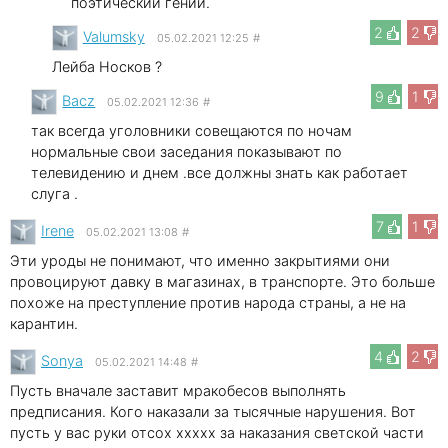
поэтический гений.
2
2
Valumsky
05.02.2021 12:25
#
Лейба Носков ?
9
1
Bacz
05.02.2021 12:36
#
так всегда уголовники совещаются по ночам
нормальные свои заседания показывают по
телевидению и днем .все должны знать как работает
слуга .
7
1
Irene
05.02.2021 13:08
#
Эти уроды не понимают, что именно закрытиями они
провоцируют давку в магазинах, в транспорте. Это больше
похоже на преступление против народа страны, а не на
карантин.
4
2
Sonya
05.02.2021 14:48
#
Пусть вначале заставит мракобесов выполнять
предписания. Кого наказали за тысячные нарушения. Вот
пусть у вас руки отсох ххххх за наказания светской части