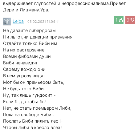
выдерживает глупостей и непрофессионализма.Привет
Дери и Лицману.Ура.
1
9
Leibа
05.02.2021 11:04
#
Не давайте либердосам
Ни льгот,ни денег,ни признания,
Отдайте только Биби им
На их растерзание.
Всеми фибрами души
Биби ненавидят
Своему вождю они
В нем угрозу видят .
Мог бы он премьером быть,
Не будь того Биби.
Ну, так лишь гундосит -
Если б , да кабы-бы!
Нет, не стать премьером Либи,
Пока на свободе Биби .
Послать Биби пилить лес !-
Чтобы Либи в кресло влез !