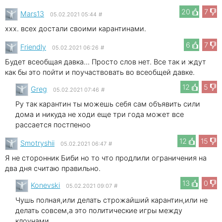
20
7
Mars13
05.02.2021 05:44
#
xxx. всех достали своими карантинами.
6
7
Friendly
05.02.2021 06:26
#
Будет всеобщая давка... Просто слов нет. Все так и ждут
как бы это пойти и поучаствовать во всеобщей давке.
12
5
Greg
05.02.2021 07:46
#
Ру так карантин ты можешь себя сам объявить сили
дома и никуда не ходи еще три года может все
рассается постпеноо
12
15
Smotryshii
05.02.2021 06:47
#
Я не сторонник Биби но то что продлили ограничения на
два дня считаю правильно.
13
0
Konevski
05.02.2021 09:07
#
Чушь полная,или делать строжайший карантин,или не
делать совсем,а это политические игры между
клоунами