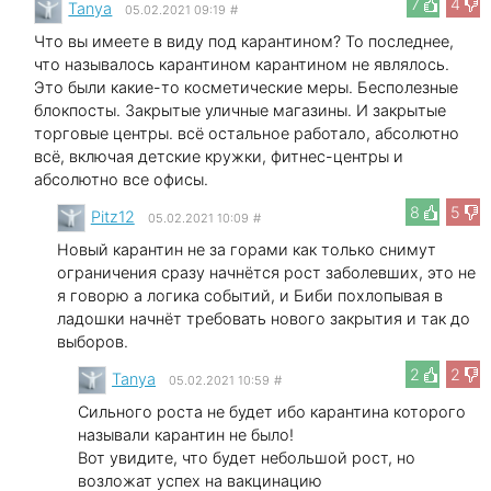
7
4
Tanya
05.02.2021 09:19
#
Что вы имеете в виду под карантином? То последнее,
что называлось карантином карантином не являлось.
Это были какие-то косметические меры. Бесполезные
блокпосты. Закрытые уличные магазины. И закрытые
торговые центры. всё остальное работало, абсолютно
всё, включая детские кружки, фитнес-центры и
абсолютно все офисы.
8
5
Pitz12
05.02.2021 10:09
#
Новый карантин не за горами как только снимут
ограничения сразу начнётся рост заболевших, это не
я говорю а логика событий, и Биби похлопывая в
ладошки начнёт требовать нового закрытия и так до
выборов.
2
2
Tanya
05.02.2021 10:59
#
Сильного роста не будет ибо карантина которого
называли карантин не было!
Вот увидите, что будет небольшой рост, но
возложат успех на вакцинацию