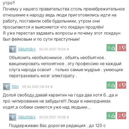
утро?
Почему у нашего правительства столь пренебрежительное
отношение к народу ведь люди приготовились идти на
работу, поставили себе будильники, утром они
просыпаются и выясняется что локдаун продлён!
Я уже перестал задавать вопросы и почему этот локдаун
был фейковым и по сути преступным!
5
3
Valumsky
05.02.2021 10:04
#
Объяснить необъяснимое . объять необъятное .
вакцинировать непонятное . эту профессию не каждый
слуга народа освоит . только самые мудрые . умеющие
перетрахивать мозг электорату .
9
4
Ntn
05.02.2021 09:34
#
Долой свободу,давай карантин на года два хотя б...да и
про чипирование не забудьте!!! Люди в намордниках
ходят,а собаки смеются уже над людьми...
4
2
Valumsky
05.02.2021 10:06
#
Поддерживаю Вас дорогая редакция . до 120 с