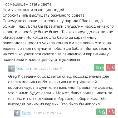
Посмешищем стать света,
Чем у честных и знающих людей
Спросить иль выслушать разумного совета.
Почему не спрашивают совета у народа ГЛас народа
бОжий Глас . Если бы правители слушалим народ никакого
карантина вообще бы не было . Так как вирус до сих пор не
обнаружен . Но когда пошло бабло за карантины у
руководства просто уехала крыша им все равно стало на
евреев главное получсить побольше бабла . Вы проверьте
на сколько увелился капитал за пандемию и карантины у
правителей и джельцов будете удивлены
13
15
Feldman
05.02.2021 08:55
#
Greg К сведению, создается спец. подразделение для
отслеживания наиболее активных отрицателей
коронавируса и хулителей вакцины. Правда, не сказано,
что с ними будут делать. Может, будут подвешивать за
я..а. Если ты ты живёшь в Израиле, поберегись. Тебя
выследят одним из первых. Это было бы неплохо.
15
5
Boris
05.02.2021 09:07
#