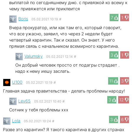
выплатой по сегодняшнему дню. с привязкой ко всему к
чему привяжется или приклеится
7
1
Boris
05.02.2021 10:19
#
Вчера прокуратор, или как там его, который говорит,
что все ужасно, заявил, что через 2 недели будет
четвертый карантин. Так и сказал. Он знает. У него
прямая связь с начальником всемирного карантина.
3
1
Valumsky
05.02.2021 12:14
#
Он добрый человек просто от подагры страдает .
надо к нему иешу заслать.
11
3
U100
05.02.2021 10:19
#
Главная задача правительства - делать проблемы народу!
3
12
Lev65
05.02.2021 10:40
#
Сотник у тебя проблемы xxx
3
6
Lola
05.02.2021 10:24
#
Разве это карантин? Я такого карантина в других странах