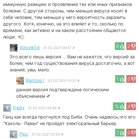
иммунную реакцию и проявление тех или иных признаков
болезни. С другой стороны, чем меньше вируса носит в
себе человек, тем меньше у него вероятность заразить
другого. Хотя, конечно, на это влияет и то, сколько по
времени, как активно и на каком расстоянии общаются
люди. ✧ ҈ ҉
8
2
Volovik54
01.02.2021 09:51
#
Это всего лишь версия ... Вам не кажется, что версий за
более, чем год существования вируса достаточно, а вот
знаний, увы, мало.
1
0
Ramzes I
02.02.2021 13:31
#
данная версия подтверждена логическим
объяснением ✐
15
4
Fredy
01.02.2021 05:46
#
Ганц как всегда прогнулся под Биби. Очень надеюсь,что его
"Кахоль- Лаван" не пройдет электоральный барьер.
7
0
Pipc
01.02.2021 10:54
#