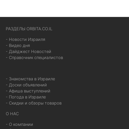
РАЗДЕЛЫ ORBITA.CO.IL
- Новости Израиля
- Видео дня
- Дайджест Новостей
- Справочник специалистов
- Знакомства в Израиле
- Доски объявлений
- Афиша выступлений
- Погода в Израиле
- Скидки и обзоры товаров
О НАС
- О компании