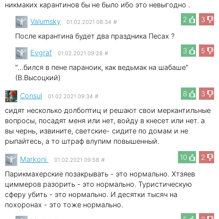
никмаких карантинов бы не было ибо это невыгодно .
2
3
Valumsky
01.02.2021 08:34
#
После карантина будет два праздника Песах ?
3
5
Evgraf
01.02.2021 09:28
#
"...бился в пене параноик, как ведьмак на шабаше"
(В.Высоцкий)
8
3
Consul
01.02.2021 09:34
#
сидят несколько долбоптиц и решают свои меркантильные
вопросы, посадят меня или нет, войду в кнесет или нет. а
вы чернь, извините, светские- сидите по домам и не
рыпайтесь, а то штраф влупим повышенный.
10
2
Markoni
01.02.2021 09:58
#
Парикмахерские позакрывать - это нормально. Хтзяев
циммеров разорить - это нормально. Туристическую
сферу убить - это нормально. И десятки тысяч на
похоронах - это тоже нормально.