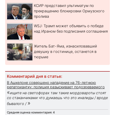
КСИР представил ультиматум по
прекращению блокировки Ормузского
пролива
WSJ: Трамп может объявить о победе
над Ираном без подписания соглашения
Житель Бат-Яма, изнасиловавший
девушку в гостинице, останется в
тюрьме
Комментарий дня в статье:
В Ашкелоне совершено нападение на 76-летнюю
репатриантку: полиция разыскивает подозреваемого
«
ищите на светофорах там такие мордовароты стоят
со стаканчиками что думаешь что это иналиды / вроде
»
бывалого /
Средняя оценка комментария: 4