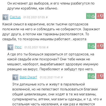
Он исчезнет до выборов, и его члены разбегутся по
другим кораблям, как обычно.
13
4
Cactus
01.02.2021 07:05
#
Какой смысл в карантине, если тысячи ортодоксов
положили на него и соблюдать не собираются. Заражают
друг друга, а потом как тараканы расползаются. То
свадьба, то похороны иешивы работают...красота
5
6
Pipc
01.02.2021 10:56
#
А где это ты боишься заразиться от ортодоксов, на
какой свадьбе или похоронах? Они тебе никак не
мешают, наоборот, вырабатывают здоровую имунную
реакцию на вирус. Переболеют и забудут про него.
6
2
Bald Dwarf
01.02.2021 11:41
#
Эти датишные хоть и живут в паралельной
вселенной, но не пепестают пользоваться благами
общей цивилизации, они ходят в те же магазины,
супермаркеты, аптеки, магазигы одежды, и т.д. что и
остальная часть населения, и как раз и являются