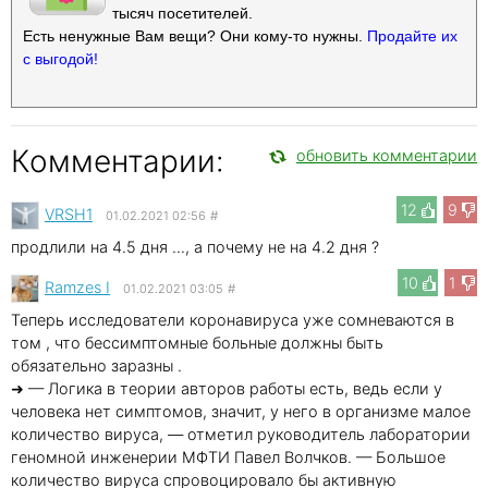
тысяч посетителей.
Есть ненужные Вам вещи? Они кому-то нужны.
Продайте их
с выгодой!
Комментарии:
обновить комментарии
12
9
VRSH1
01.02.2021 02:56
#
продлили на 4.5 дня ..., а почему не на 4.2 дня ?
10
1
Ramzes I
01.02.2021 03:05
#
Теперь исследователи коронавируса уже сомневаются в
том , что бессимптомные больные должны быть
обязательно заразны .
➜ — Логика в теории авторов работы есть, ведь если у
человека нет симптомов, значит, у него в организме малое
количество вируса, — отметил руководитель лаборатории
геномной инженерии МФТИ Павел Волчков. — Большое
количество вируса спровоцировало бы активную