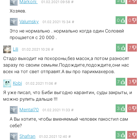
5
2
Markoni
01.02.2021 09:58
#
Хозяев.
0
0
Valumsky
01.02.2021 15:34
#
Это не нормально . нормально когда один Соловей
прощается с 20 000 .
5
7
Lili
01.02.2021 10:26
#
Стадо выходит на похороны,без масок,а потом разносят
заразу по своим семьям.Подождите,подождите,они нас
всех на тот свет отправят.А вы про парикмахеров.
7
3
Kobi
01.02.2021 11:06
#
Я уже писал, что Биби выгодно карантин, суды закрыты, и
можно рулить дальше !!!
3
0
Mental70
01.02.2021 11:33
#
А Вы хотите, чтобы вменяемый человек пакостил сам
себе?
3
2
Shafran
01.02.2021 12:40
#