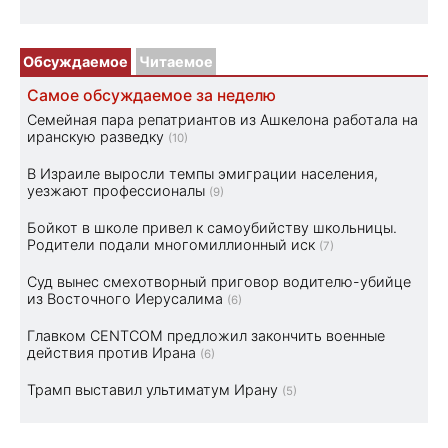
Обсуждаемое
Читаемое
Самое обсуждаемое за неделю
Семейная пара репатриантов из Ашкелона работала на
иранскую разведку
(10)
В Израиле выросли темпы эмиграции населения,
уезжают профессионалы
(9)
Бойкот в школе привел к самоубийству школьницы.
Родители подали многомиллионный иск
(7)
Суд вынес смехотворный приговор водителю-убийце
из Восточного Иерусалима
(6)
Главком CENTCOM предложил закончить военные
действия против Ирана
(6)
Трамп выставил ультиматум Ирану
(5)