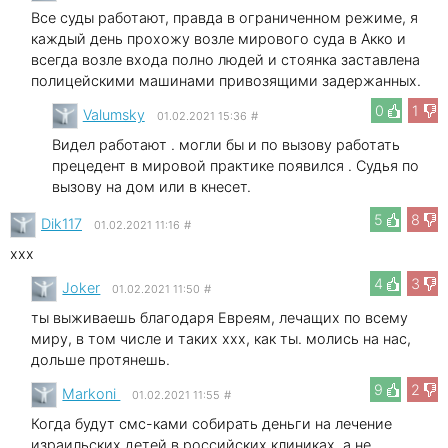
Все суды работают, правда в ограниченном режиме, я
каждый день прохожу возле мирового суда в Акко и
всегда возле входа полно людей и стоянка заставлена
полицейскими машинами привозящими задержанных.
0
1
Valumsky
01.02.2021 15:36
#
Видел работают . могли бы и по вызову работать
прецедент в мировой практике появился . Судья по
вызову на дом или в кнесет.
5
8
Dik117
01.02.2021 11:16
#
xxx
4
3
Joker
01.02.2021 11:50
#
ты выживаешь благодаря Евреям, лечащих по всему
миру, в том числе и таких xxx, как ты. молись на нас,
дольше протянешь.
9
2
Markoni
01.02.2021 11:55
#
Когда будут смс-ками собирать деньги на лечение
израильских детей в российских клиниках, а не