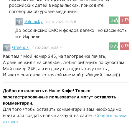
российских детей в израильских, приходите,
поговорим об уровне медицины.
0
1
Valumsky
01.02.2021 15:38
#
До российских СМС и фондов далеко . но кассы есть
и в Израиле.
0
0
Greenok
01.02.2021 14:18
#
Как там " Мой номер 245, на телогреечке печать,
А раньше жил я на свадьбе , любил рыбачить по субботам .
Мой номер 245, а я из дому выходить хочу опять ,
И часто снится за колючкой мне мой рыбацкий гомак))).
Добро пожаловать в Наше Кафе! Только
зарегистрированные пользователи могут оставлять
комментарии.
Для того чтобы оставить комментарий вам необходимо
войти или создать новый аккаунт на сайте..
Создать новый
аккаунт