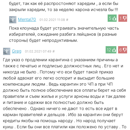
будет, так как её распростоняют харедим , а если бы
закрыли харедим, то за неделю карона исчезла бы !!!
5
1
Mental70
01.02.2021 11:08
#
Пока клоунада будет устраивать значительную часть
избирателей, ожидание разбега лейцанов (в разные
стороны) будет непродуктивным.
12
6
Greg
01.02.2021 07:49
#
Где указ о продлении карантина с указанием причины а
также с печатью и подписью должностных лиц . Его нет и
никогда не было . Потому что еси будет такой приказ
любой адвокат его легко оспорит и высыдит большие
компенсации людям . Ведь карантин это ЧП а при ЧП
должно быть полное обеспечение все оплаты берет на себя
правители и съем жилье и услуги арноны воды и так далее
и питание и одежки все полностью должно быть
обеспечено . Однако ничего не дают то есть все идет в
карман правителей и дельцов . Ибо за карантин они берут
кредиты якобы на помощь народу . Но народ получает
куиш . Если бы они все платили как положено по уставу . То