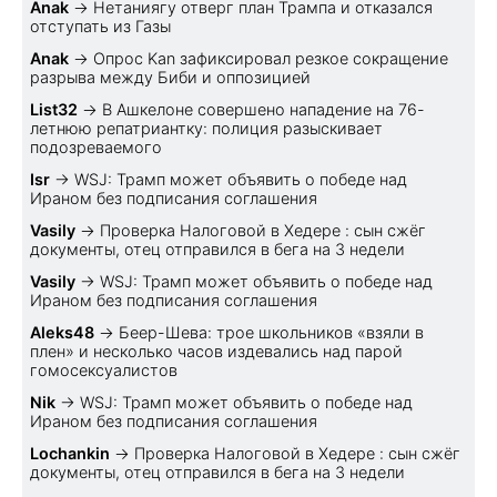
Anak
→
Нетаниягу отверг план Трампа и отказался
отступать из Газы
Anak
→
Опрос Kan зафиксировал резкое сокращение
разрыва между Биби и оппозицией
List32
→
В Ашкелоне совершено нападение на 76-
летнюю репатриантку: полиция разыскивает
подозреваемого
Isr
→
WSJ: Трамп может объявить о победе над
Ираном без подписания соглашения
Vasily
→
Проверка Налоговой в Хедере : сын сжёг
документы, отец отправился в бега на 3 недели
Vasily
→
WSJ: Трамп может объявить о победе над
Ираном без подписания соглашения
Aleks48
→
Беер-Шева: трое школьников «взяли в
плен» и несколько часов издевались над парой
гомосексуалистов
Nik
→
WSJ: Трамп может объявить о победе над
Ираном без подписания соглашения
Lochankin
→
Проверка Налоговой в Хедере : сын сжёг
документы, отец отправился в бега на 3 недели