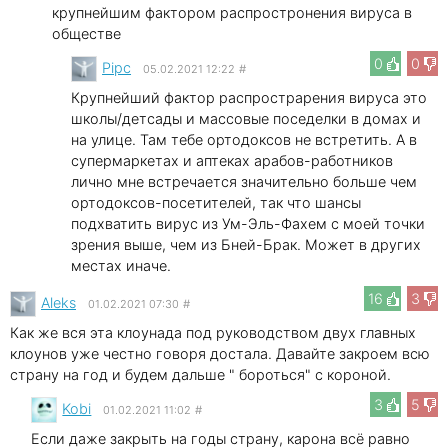
крупнейшим фактором распростронения вируса в
обществе
0
0
Pipc
05.02.2021 12:22
#
Крупнейший фактор распрострарения вируса это
школы/детсады и массовые поседелки в домах и
на улице. Там тебе ортодоксов не встретить. А в
супермаркетах и аптеках арабов-работников
лично мне встречается значительно больше чем
ортодоксов-посетителей, так что шансы
подхватить вирус из Ум-Эль-Фахем с моей точки
зрения выше, чем из Бней-Брак. Может в других
местах иначе.
16
3
Aleks
01.02.2021 07:30
#
Как же вся эта клоунада под руководством двух главных
клоунов уже честно говоря достала. Давайте закроем всю
страну на год и будем дальше " бороться" с короной.
3
5
Kobi
01.02.2021 11:02
#
Если даже закрыть на годы страну, карона всё равно