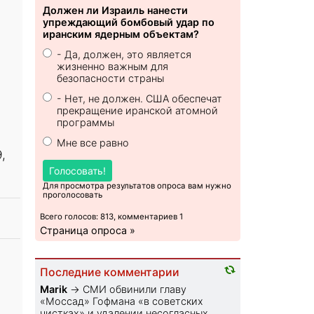
Должен ли Израиль нанести
упреждающий бомбовый удар по
иранским ядерным объектам?
- Да, должен, это является
жизненно важным для
безопасности страны
- Нет, не должен. США обеспечат
прекращение иранской атомной
программы
Мне все равно
,
Голосовать!
Для просмотра результатов опроса вам нужно
проголосовать
Всего голосов: 813, комментариев 1
Страница опроса »
Последние комментарии
Marik
→
СМИ обвинили главу
«Моссад» Гофмана «в советских
чистках» и удалении несогласных