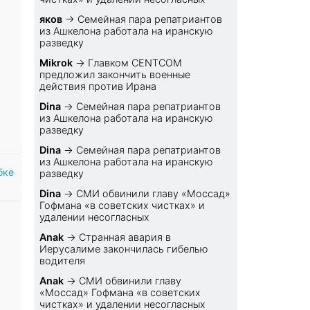
яков
→
Семейная пара репатриантов
из Ашкелона работала на иранскую
разведку
Mikrok
→
Главком CENTCOM
предложил закончить военные
действия против Ирана
Dina
→
Семейная пара репатриантов
из Ашкелона работала на иранскую
разведку
Dina
→
Семейная пара репатриантов
из Ашкелона работала на иранскую
бке
разведку
Dina
→
СМИ обвинили главу «Моссад»
Гофмана «в советских чистках» и
удалении несогласных
Anak
→
Странная авария в
Иерусалиме закончилась гибелью
водителя
Anak
→
СМИ обвинили главу
«Моссад» Гофмана «в советских
чистках» и удалении несогласных