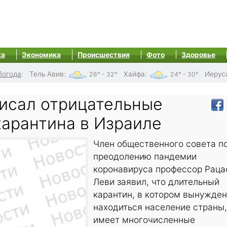
ка
Экономика
Происшествия
Фото
Здоровье
Погода
:
Тель Авив
:
Хайфа
:
Иерус
26° - 32°
24° - 30°
исал отрицательные
карантина в Израиле
Член общественного совета п
преодолению пандемии
коронавируса профессор Раца
Леви заявил, что длительный
карантин, в котором вынужде
находиться население страны,
имеет многочисленные