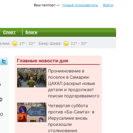
Ваш паспорт —
Новый пользователь
Войти
Спорт
Блоги
алим
:
Беер Шева
:
21° - 32°
22° - 35°
Главные новости дня
Проникновение в
поселок в Самарии:
ЦАХАЛ раскрыл новые
о
детали и продолжает
поиски подозреваемого
ф
Четвертая суббота
против «Ба-Симта»: в
но
Иерусалиме вновь
произошли
столкновения