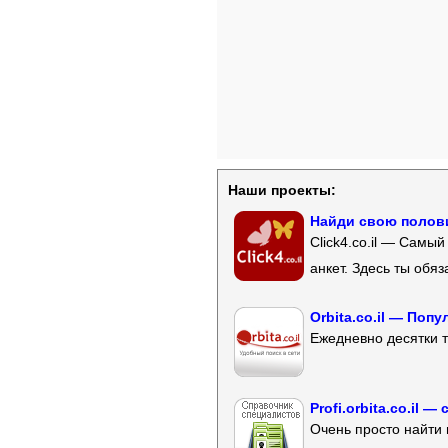
Наши проекты:
Найди свою полови
Click4.co.il — Самы
анкет. Здесь ты обя
Orbita.co.il — Поп
Ежедневно десятки т
Profi.orbita.co.il
Очень просто найти 