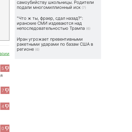
самоубийству школьницы. Родители
подали многомиллионный иск
(7)
"Что ж ты, фраер, сдал назад?":
иранские СМИ издеваются над
непоследовательностью Трампа
(6)
Иран угрожает превентивными
ракетными ударами по базам США в
регионе
(6)
арии
5
ся
7
4
0