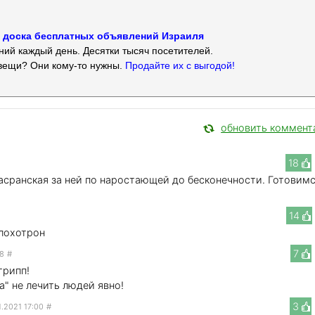
 — доска бесплатных объявлений Израиля
ий каждый день. Десятки тысяч посетителей.
вещи? Они кому-то нужны.
Продайте их с выгодой!
обновить коммент
18
сранская за ней по наростающей до бесконечности. Готовим
14
 лохотрон
7
58
#
грипп!
а" не лечить людей явно!
3
1.2021 17:00
#