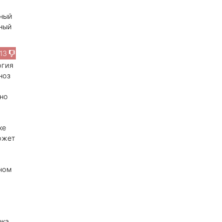
ьный
рный
13
огия
ноз
жно
ке
может
еном
ека