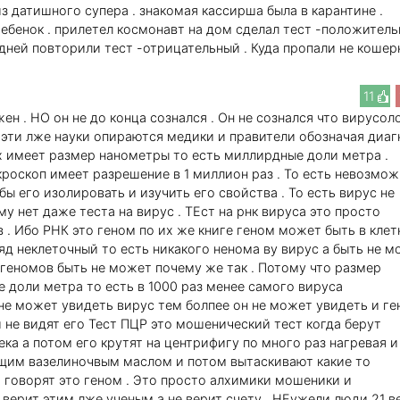
з датишного супера . знакомая кассирша была в карантине .
ребенок . прилетел космонавт на дом сделал тест -положител
 дней повторили тест -отрицательный . Куда пропали не коше
11
ен . НО он не до конца сознался . Он не сознался что вирусол
 эти лже науки опираются медики и правители обозначая диаг
ых имеет размер нанометры то есть миллирдные доли метра .
оскоп имеет разрешение в 1 миллион раз . То есть невозмо
бы его изолировать и изучить его свойства . То есть вирус не
му нет даже теста на вирус . ТЕст на рнк вируса это просто
. Ибо РНК это геном по их же книге геном может быть в клет
 яд неклеточный то есть никакого ненома ву вирус а быть не 
огеномов быть не может почему же так . Потому что размер
 доли метра то есть в 1000 раз менее самого вируса
не может увидеть вирус тем болпее он не может увидеть и г
 и не видят его Тест ПЦР это мошенический тест когда берут
ека а потом его крутят на центрифигу по много раз нагревая и
щим вазелиночвым маслом и потом вытаскивают какие то
 говорят это геном . Это просто алхимики мошеники и
верит этим лже ученым а не верит счету . НЕужели люди 21 в