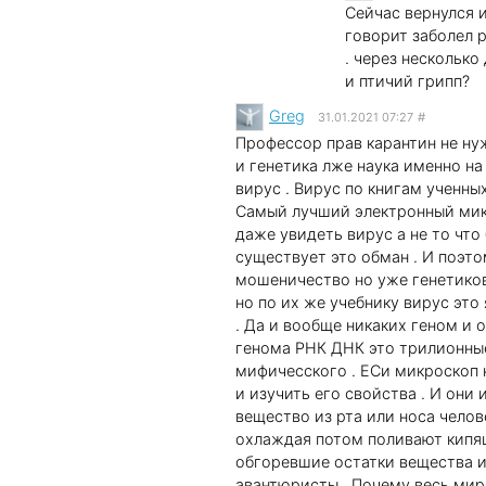
Сейчас вернулся и
говорит заболел 
. через несколько
и птичий грипп?
Greg
31.01.2021 07:27
#
Профессор прав карантин не нуж
и генетика лже наука именно на
вирус . Вирус по книгам ученн
Самый лучший электронный микр
даже увидеть вирус а не то что 
существует это обман . И поэто
мошеничество но уже генетиков 
но по их же учебнику вирус это
. Да и вообще никаких геном и 
генома РНК ДНК это трилионные
мифичесского . ЕСи микроскоп 
и изучить его свойства . И они
вещество из рта или носа челов
охлаждая потом поливают кипя
обгоревшие остатки вещества и
авантюристы . Почему весь мир 