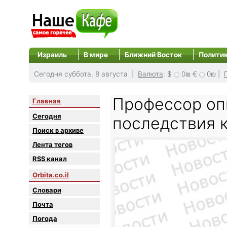
Израиль
В мире
Ближний Восток
Полити
Сегодня суббота, 8 августа |
Валюта
:
$
0₪
€
0₪
|
Профессор оп
Главная
Сегодня
последствия 
Поиск в архиве
Лента тегов
RSS канал
Orbita.co.il
Словари
Почта
Погода