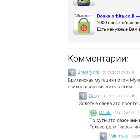
Doska.orbita.co.il
1000 новых объявлен
Есть ненужные Вам 
Комментарии:
Smotryshii
31.01.2021 07:26
#
Британская мутация потом Муха
психологически жить с этим.
Greg
31.01.2021 07:29
#
Золотые слова это просто
Danik
31.01.2021 10:
По сути это сезонный 
Только цели "карантин
Valumsky
31.0