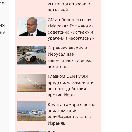
ля
ультраортодоксов с
полицией
СМИ обвинили главу
ия
«Моссад» Гофмана «в
 не
советских чистках» и
удалении несогласных
у
Странная авария в
Иерусалиме
закончилась гибелью
водителя
Главком CENTCOM
предложил закончить
военные действия
против Ирана
Крупная американская
авиакомпания
возобновит полеты в
Израиль