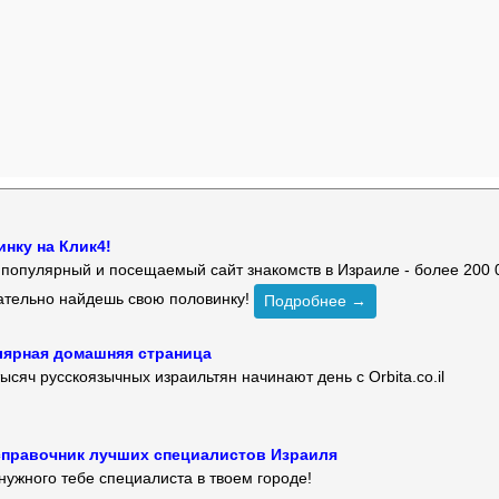
нку на Клик4!
й популярный и посещаемый сайт знакомств в Израиле - более 200 
зательно найдешь свою половинку!
Подробнее →
улярная домашняя страница
ысяч русскоязычных израильтян начинают день с Orbita.co.il
 — справочник лучших специалистов Израиля
нужного тебе специалиста в твоем городе!