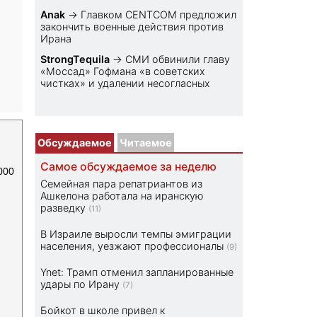
Anak
→
Главком CENTCOM предложил
закончить военные действия против
Ирана
StrongTequila
→
СМИ обвинили главу
«Моссад» Гофмана «в советских
чистках» и удалении несогласных
Обсуждаемое
Читаемое
Самое обсуждаемое за неделю
000
Семейная пара репатриантов из
Ашкелона работала на иранскую
разведку
(11)
В Израиле выросли темпы эмиграции
населения, уезжают профессионалы
(9)
Ynet: Трамп отменил запланированные
удары по Ирану
(7)
Бойкот в школе привел к