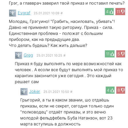
Грэг, а главврач заверил твой приказ и поставил печать?
4
11
Evgraf
25.01.2021 10:09
#
Молодец, Грэгуино! "Грабить, насиловать, убивать"!
Давно не применял такую риторику. Приказ - сила.
Единственная проблема - положат с большим
прибором, как на предыдущие два.
Что делать будешь? Как жить дальше?
11
5
Greg
25.01.2021 10:25
#
Приказ я буду выполнять по мере возможностей как
человек . А есоли все будут выполнять мой приказ то
карантин закончится уже сегодня . Это каждый
решает сам
4
8
Joker
25.01.2021 10:50
#
Грыгорий, а ты в каком звании, шо отдаёшь
приказы, если не секрет, сегодня только один
"полководец" отдаёт приказы, и это вечно
молодой фельдфебель Буба Натанзон, вот 23
марта вступишь в должность