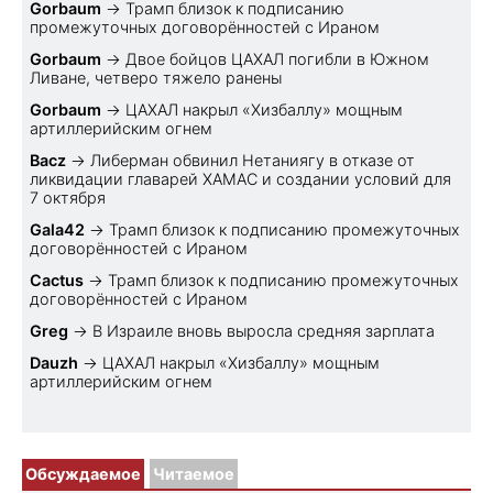
Gorbaum
→
Трамп близок к подписанию
промежуточных договорённостей с Ираном
Gorbaum
→
Двое бойцов ЦАХАЛ погибли в Южном
Ливане, четверо тяжело ранены
Gorbaum
→
ЦАХАЛ накрыл «Хизбаллу» мощным
артиллерийским огнем
Bacz
→
Либерман обвинил Нетаниягу в отказе от
ликвидации главарей ХАМАС и создании условий для
7 октября
Gala42
→
Трамп близок к подписанию промежуточных
договорённостей с Ираном
Cactus
→
Трамп близок к подписанию промежуточных
договорённостей с Ираном
Greg
→
В Израиле вновь выросла средняя зарплата
Dauzh
→
ЦАХАЛ накрыл «Хизбаллу» мощным
артиллерийским огнем
Обсуждаемое
Читаемое