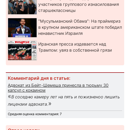
участников группового изнасилования
старшеклассницы
"Мусульманский Обама": На праймериз
в крупном американском штате победил
ненавистник Израиля
Иранская пресса издевается над
Трампом: увяз в собственной грязи
Комментарий дня в статье:
Адвокат из Бейт-Шемеша принесла в тюрьму 30
капсул с кокаином
«
В соседню камеру лет на пять и пожизненоо лишить
»
лицензии адвоката.
Средняя оценка комментария: 7