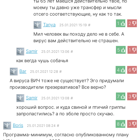
ты 65 лет маешся действительно твоё, по
моему ты давно уже трансфер и мысли
отсего соответствующие, ну как то так.
1
2
Tanya
25.01.2021 15:19
#
Мил человек вы походу дело не в себе. А
вирус вам действительно не страшен.
5
1
Samir
25.01.2021 13:06
#
как вегда чушь собачья
4
6
Bar
25.01.2021 12:28
#
А вируса ВИЧ тоже не существует? Эго придумали
производители презервативов? Все верно?
7
3
Samir
25.01.2021 13:08
#
хороший вопрос. и куда свиной и птичий гриппы
запропастились? а по эболе просто скучаю.
8
3
Boris
25.01.2021 08:24
#
Программа-минимум, согласно опубликованному плану