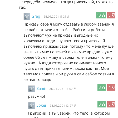
генерадебилисимуса, тогда приказывай, ну как то
так.
10
5
Greg
25.01.2021 11:31
#
Приказы себе я могу отдавать в любом звании я
не раб в отличии от тебя . Рабы или роботы
выполняют чужие приказы выгодные их
хозяевам а люди слушают свои приказы . Я
выполняю приказы свои потому что мене лучше
знать что мне полезней а что мне вредно я уже
более 65 лет живу в своем теле и знаю что ему
нужно . А дядя который не понимает ничего
пусть дает приказы таким лохам как ты . Мое
тело моя голова мои руки я сам себюе хозяин я
не чья то вещь
6
4
Samir
25.01.2021 13:07
#
разумно!
6
5
Joker
25.01.2021 13:27
#
Грыгорий, а ты уверен, что тело, в котором