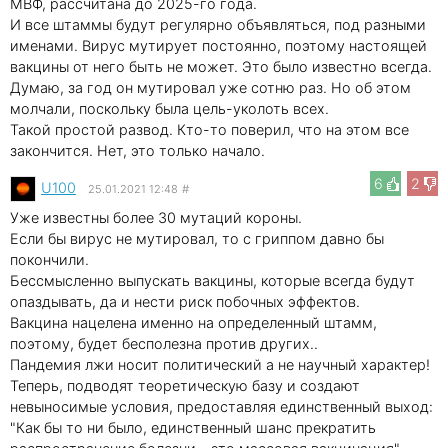
МВФ, рассчитана до 2025-го года.
И все штаммы будут регулярно объявляться, под разными
именами. Вирус мутирует постоянно, поэтому настоящей
вакцины от него быть не может. Это было известно всегда.
Думаю, за год он мутировал уже сотню раз. Но об этом
молчали, поскольку была цель-уколоть всех.
Такой простой развод. Кто-то поверил, что на этом все
закончится. Нет, это только начало.
6
2
U100
25.01.2021 12:48
#
Уже известны более 30 мутаций короны.
Если бы вирус не мутировал, то с гриппом давно бы
покончили.
Бессмысленно выпускать вакцины, которые всегда будут
опаздывать, да и нести риск побочных эффектов.
Вакцина нацелена именно на определенный штамм,
поэтому, будет бесполезна против других..
Пандемия лжи носит политический а не научный характер!
Теперь, подводят теоретическую базу и создают
невыносимые условия, предоставляя единственный выход:
"Как бы то ни было, единственный шанс прекратить