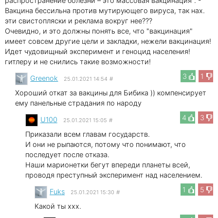
распространение болезни – это массовая вакцинация". -
Вакцина бессильна против мутирующего вируса, так нах.
эти свистопляски и реклама вокруг нее???
Очевидно, и это должны понять все, что "вакцинация"
имеет совсем другие цели и закладки, нежели вакцинация!
Идет чудовищный эксперимент и геноцид населения!
гитлеру и не снились такие возможности!
3
1
Greenok
25.01.2021 14:54
#
Хороший откат за вакцины для Бибика )) компенсирует
ему панельные страдания по народу
4
3
U100
25.01.2021 15:05
#
Приказали всем главам государств.
И они не рыпаются, потому что понимают, что
последует после отказа.
Наши марионетки бегут впереди планеты всей,
проводя преступный эксперимент над населением.
1
5
Fuks
25.01.2021 15:30
#
Какой ты xxx.