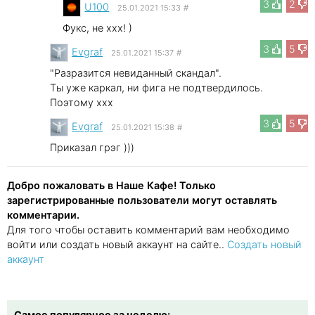
3
2
U100
25.01.2021 15:33
#
Фукс, не xxx! )
3
5
Evgraf
25.01.2021 15:37
#
"Разразится невиданный скандал".
Ты уже каркал, ни фига не подтвердилось.
Поэтому xxx
3
5
Evgraf
25.01.2021 15:38
#
Приказал грэг )))
Добро пожаловать в Наше Кафе! Только
зарегистрированные пользователи могут оставлять
комментарии.
Для того чтобы оставить комментарий вам необходимо
войти или создать новый аккаунт на сайте..
Создать новый
аккаунт
Самое популярное за неделю: