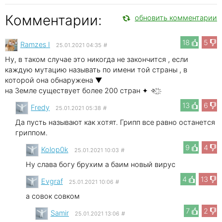
Комментарии:
обновить комментарии
18
5
Ramzes I
25.01.2021 04:35
#
Ну, в таком случае это никогда не закончится , если
каждую мутацию называть по имени той страны , в
которой она обнаружена ▼
на Земле существует более 200 стран ✦ ✧ ҈ ҉
13
6
Fredy
25.01.2021 05:38
#
Да пусть называют как хотят. Грипп все равно останется
гриппом.
9
4
Kolop0k
25.01.2021 10:03
#
Ну слава богу брухим а баим новый вирус
4
13
Evgraf
25.01.2021 10:06
#
а совок совком
7
2
Samir
25.01.2021 13:06
#