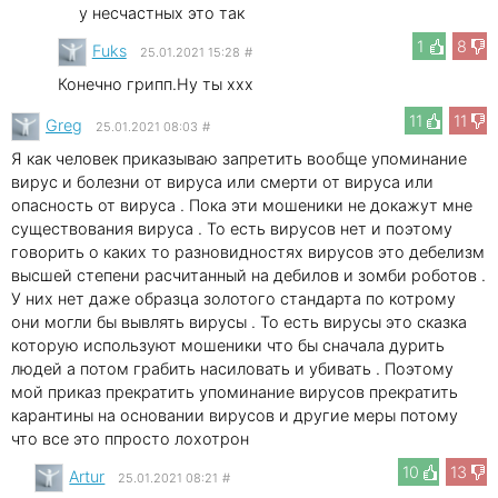
у несчастных это так
1
8
Fuks
25.01.2021 15:28
#
Конечно грипп.Ну ты xxx
11
11
Greg
25.01.2021 08:03
#
Я как человек приказываю запретить вообще упоминание
вирус и болезни от вируса или смерти от вируса или
опасность от вируса . Пока эти мошеники не докажут мне
существования вируса . То есть вирусов нет и поэтому
говорить о каких то разновидностях вирусов это дебелизм
высшей степени расчитанный на дебилов и зомби роботов .
У них нет даже образца золотого стандарта по котрому
они могли бы вывлять вирусы . То есть вирусы это сказка
которую используют мошеники что бы сначала дурить
людей а потом грабить насиловать и убивать . Поэтому
мой приказ прекратить упоминание вирусов прекратить
карантины на основании вирусов и другие меры потому
что все это ппросто лохотрон
10
13
Artur
25.01.2021 08:21
#