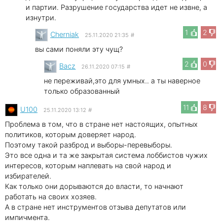
и партии. Разрушение государства идет не извне, а
изнутри.
1
2
Cherniak
25.11.2020 21:35
#
вы сами поняли эту чущ?
2
0
Bacz
26.11.2020 07:15
#
не переживай,это для умных.. а ты наверное
только образованный
11
8
U100
25.11.2020 13:12
#
Проблема в том, что в стране нет настоящих, опытных
политиков, которым доверяет народ.
Поэтому такой разброд и выборы-перевыборы.
Это все одна и та же закрытая система лоббистов чужих
интересов, которым наплевать на свой народ и
избирателей.
Как только они дорываются до власти, то начнают
работать на своих хозяев.
А в стране нет инструментов отзыва депутатов или
импичмента.