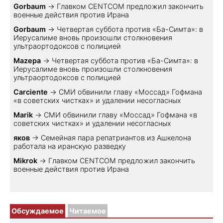
Gorbaum
→
Главком CENTCOM предложил закончить
военные действия против Ирана
Gorbaum
→
Четвертая суббота против «Ба-Симта»: в
Иерусалиме вновь произошли столкновения
ультраортодоксов с полицией
Mazepa
→
Четвертая суббота против «Ба-Симта»: в
Иерусалиме вновь произошли столкновения
ультраортодоксов с полицией
Carciente
→
СМИ обвинили главу «Моссад» Гофмана
«в советских чистках» и удалении несогласных
Marik
→
СМИ обвинили главу «Моссад» Гофмана «в
советских чистках» и удалении несогласных
яков
→
Семейная пара репатриантов из Ашкелона
работала на иранскую разведку
Mikrok
→
Главком CENTCOM предложил закончить
военные действия против Ирана
Обсуждаемое
Читаемое