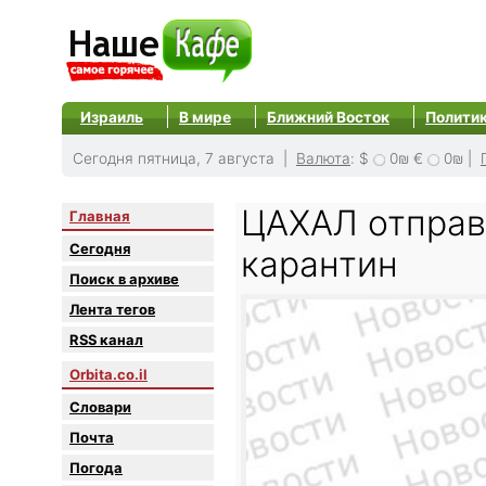
Израиль
В мире
Ближний Восток
Полити
Сегодня пятница, 7 августа |
Валюта
:
$
0₪
€
0₪
|
ЦАХАЛ отправ
Главная
Сегодня
карантин
Поиск в архиве
Лента тегов
RSS канал
Orbita.co.il
Словари
Почта
Погода