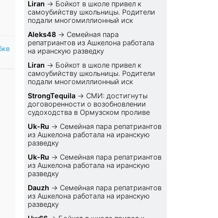
Liran
→
Бойкот в школе привел к
самоубийству школьницы. Родители
подали многомиллионный иск
Aleks48
→
Семейная пара
репатриантов из Ашкелона работала
бке
на иранскую разведку
Liran
→
Бойкот в школе привел к
самоубийству школьницы. Родители
подали многомиллионный иск
StrongTequila
→
СМИ: достигнуты
договоренности о возобновлении
судоходства в Ормузском проливе
Uk-Ru
→
Семейная пара репатриантов
из Ашкелона работала на иранскую
разведку
Uk-Ru
→
Семейная пара репатриантов
из Ашкелона работала на иранскую
разведку
Dauzh
→
Семейная пара репатриантов
из Ашкелона работала на иранскую
разведку