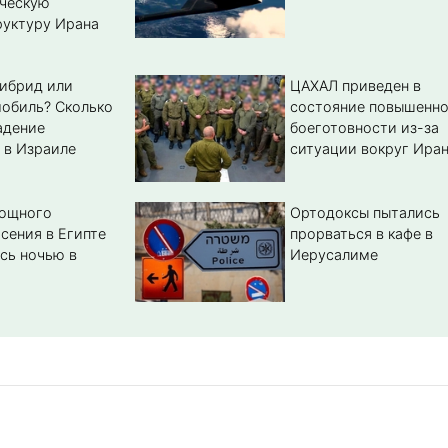
ическую
уктуру Ирана
гибрид или
ЦАХАЛ приведен в
обиль? Cколько
состояние повышенн
адение
боеготовности из-за
 в Израиле
ситуации вокруг Ира
мощного
Ортодоксы пытались
сения в Египте
прорваться в кафе в
сь ночью в
Иерусалиме