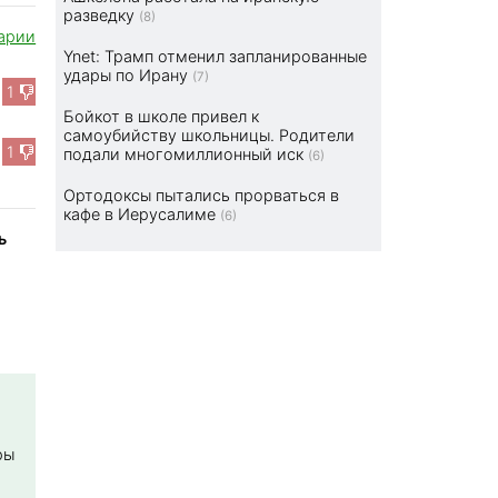
разведку
(8)
арии
Ynet: Трамп отменил запланированные
удары по Ирану
(7)
1
Бойкот в школе привел к
самоубийству школьницы. Родители
1
подали многомиллионный иск
(6)
Ортодоксы пытались прорваться в
кафе в Иерусалиме
(6)
ь
ры