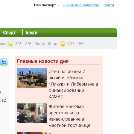
Ваш паспорт —
Новый пользователь
Войти
Спорт
Блоги
им
:
Беер Шева
:
20° - 30°
23° - 35°
Главные новости дня
Отец погибшей 7
октября обвинил
«Ликуд» и Либермана в
финансировании
м,
ХАМАС
 по
Жителя Бат-Яма
арестовали за
изнасилование в
местной гостинице