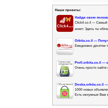
Наши проекты:
Найди свою полови
Click4.co.il — Самы
анкет. Здесь ты обя
Orbita.co.il — Поп
Ежедневно десятки т
Profi.orbita.co.il
Очень просто найти 
Doska.orbita.co.il
1000 новых объявлен
Есть ненужные Вам 