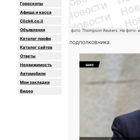
Гороскопы
Афиша и касса
Click4.co.il
Объявления
фото Thompson Reuters. На фото:
Каталог профи
подполковника.
Каталог сайтов
Oтветы
Недвижимость
Автомобили
Мои закладки
Видео