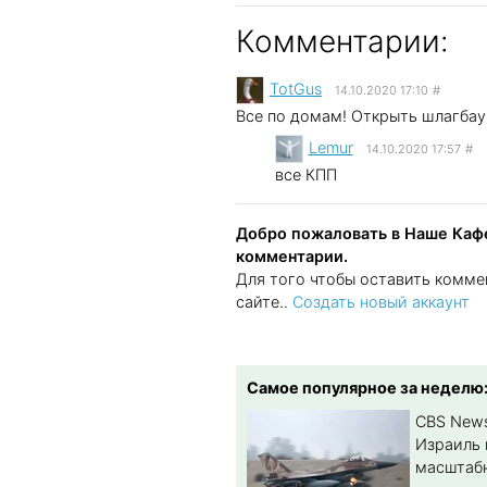
Комментарии:
TotGus
14.10.2020 17:10
#
Все по домам! Открыть шлагбау
Lemur
14.10.2020 17:57
#
все КПП
Добро пожаловать в Наше Кафе
комментарии.
Для того чтобы оставить комме
сайте..
Создать новый аккаунт
Самое популярное за неделю
CBS New
Израиль 
масштабн