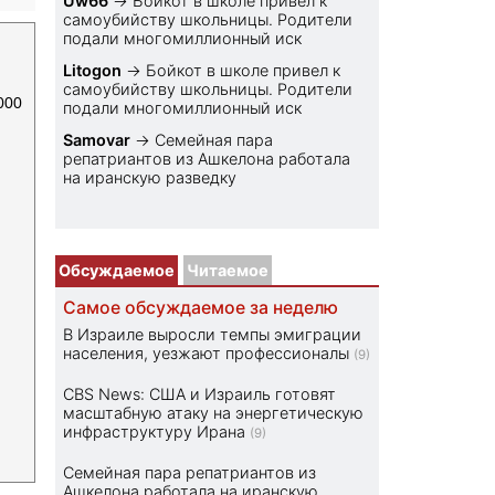
Uw66
→
Бойкот в школе привел к
самоубийству школьницы. Родители
подали многомиллионный иск
Litogon
→
Бойкот в школе привел к
самоубийству школьницы. Родители
000
подали многомиллионный иск
Samovar
→
Семейная пара
репатриантов из Ашкелона работала
на иранскую разведку
Обсуждаемое
Читаемое
Самое обсуждаемое за неделю
В Израиле выросли темпы эмиграции
населения, уезжают профессионалы
(9)
CBS News: США и Израиль готовят
масштабную атаку на энергетическую
инфраструктуру Ирана
(9)
Семейная пара репатриантов из
Ашкелона работала на иранскую