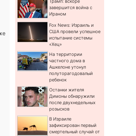
Трамп: вскоре
завершится война с
Ираном
Fox News: Израиль и
США провели успешное
же
испытание системы
«Хец»
На территории
частного дома в
Ашкелоне утонул
полуторагодовалый
ребенок
Останки жителя
Димоны обнаружили
после двухнедельных
розысков
В Израиле
зафиксирован первый
смертельный случай от