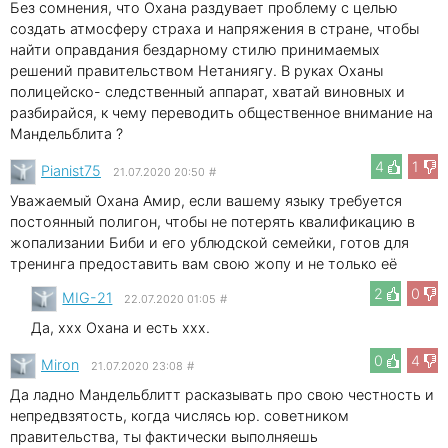
Без сомнения, что Охана раздувает проблему с целью
создать атмосферу страха и напряжения в стране, чтобы
найти оправдания бездарному стилю принимаемых
решений правительством Нетаниягу. В руках Оханы
полицейско- следственный аппарат, хватай виновных и
разбирайся, к чему переводить общественное внимание на
Мандельблита ?
4
1
Pianist75
21.07.2020 20:50
#
Уважаемый Охана Амир, если вашему языку требуется
постоянный полигон, чтобы не потерять квалификацию в
жопализании Биби и его ублюдской семейки, готов для
тренинга предоставить вам свою жопу и не только её
2
0
MIG-21
22.07.2020 01:05
#
Да, xxx Охана и есть xxx.
0
4
Miron
21.07.2020 23:08
#
Да ладно Мандельблитт расказывать про свою честность и
непредвзятость, когда числясь юр. советником
правительства, ты фактически выполняешь