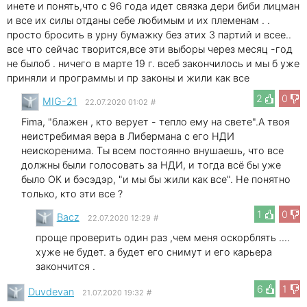
инете и понять,что с 96 года идет связка дери биби лицман
и все их силы отданы себе любимым и их племенам . .
просто бросить в урну бумажку без этих 3 партий и всее..
все что сейчас творится,все эти выборы через месяц -год
не былоб . ничего в марте 19 г. всеб закончилось и мы б уже
приняли и программы и пр законы и жили как все
2
0
MIG-21
22.07.2020 01:02
#
Fima, "блажен , кто верует - тепло ему на свете".А твоя
неистребимая вера в Либермана с его НДИ
неискоренима. Ты всем постоянно внушаешь, что все
должны были голосовать за НДИ, и тогда всё бы уже
было ОК и бэсэдэр, "и мы бы жили как все". Не понятно
только, кто эти все ?
1
0
Bacz
22.07.2020 12:29
#
проще проверить один раз ,чем меня оскорблять ....
хуже не будет. а будет его снимут и его карьера
закончится .
6
1
Duvdevan
21.07.2020 19:32
#