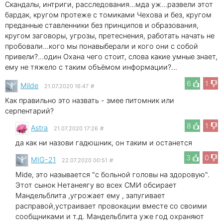
Скандалы, интриги, расследования...мда уж...развели этот
бардак, кругом протеже с томиками Чехова и без, кругом
преданные ставленники без принципов и образования,
кругом заговоры, угрозы, претеснения, работать начать не
пробовали...кого мы понавыберали и кого они с собой
привели?...один Охана чего стоит, слова какие умные знает,
ему не тяжело с таким объёмом информации?...
6
1
Milde
21.07.2020 16:47
#
Как правильно это назвать - змее питомник или
серпентарий?
8
1
Astra
21.07.2020 17:26
#
да как ни назови гадюшник, он таким и останется
3
0
MIG-21
22.07.2020 00:51
#
Mide, это называется "с больной головы на здоровую".
Этот сынок Нетанеягу во всех СМИ обсирает
Мандельблита ,угрожает ему , запугивает
расправой,устраивает провокации вместе со своими
сообщниками и т.д. Мандельблита уже год охраняют