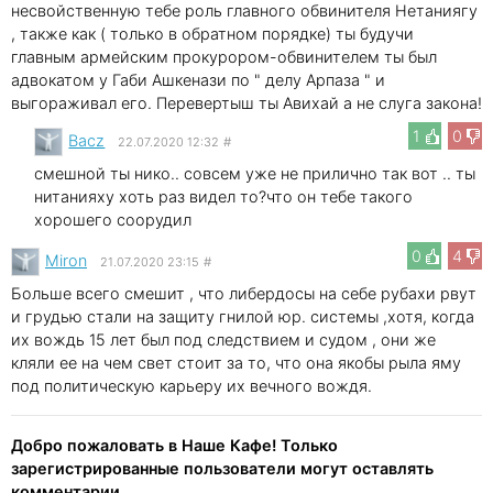
несвойственную тебе роль главного обвинителя Нетаниягу
, также как ( только в обратном порядке) ты будучи
главным армейским прокурором-обвинителем ты был
адвокатом у Габи Ашкенази по " делу Арпаза " и
выгораживал его. Перевертыш ты Авихай а не слуга закона!
1
0
Bacz
22.07.2020 12:32
#
смешной ты нико.. совсем уже не прилично так вот .. ты
нитанияху хоть раз видел то?что он тебе такого
хорошего соорудил
0
4
Miron
21.07.2020 23:15
#
Больше всего смешит , что либердосы на себе рубахи рвут
и грудью стали на защиту гнилой юр. системы ,хотя, когда
их вождь 15 лет был под следствием и судом , они же
кляли ее на чем свет стоит за то, что она якобы рыла яму
под политическую карьеру их вечного вождя.
Добро пожаловать в Наше Кафе! Только
зарегистрированные пользователи могут оставлять
комментарии.