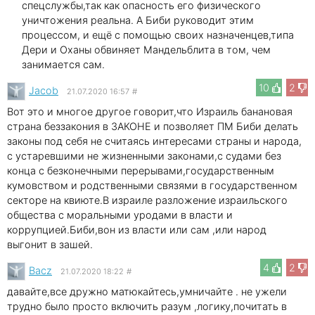
спецслужбы,так как опасность его физического
уничтожения реальна. А Биби руководит этим
процессом, и ещё с помощью своих назначенцев,типа
Дери и Оханы обвиняет Мандельблита в том, чем
занимается сам.
10
2
Jacob
21.07.2020 16:57
#
Вот это и многое другое говорит,что Израиль банановая
страна беззакония в ЗАКОНЕ и позволяет ПМ Биби делать
законы под себя не считаясь интересами страны и народа,
с устаревшими не жизненными законами,с судами без
конца с безконечными перерывами,государственным
кумовством и родственными связями в государственном
секторе на квиюте.В израиле разложение израильского
общества с моральными уродами в власти и
коррупцией.Биби,вон из власти или сам ,или народ
выгонит в зашей.
4
2
Bacz
21.07.2020 18:22
#
давайте,все дружно матюкайтесь,умничайте . не ужели
трудно было просто включить разум ,логику,почитать в