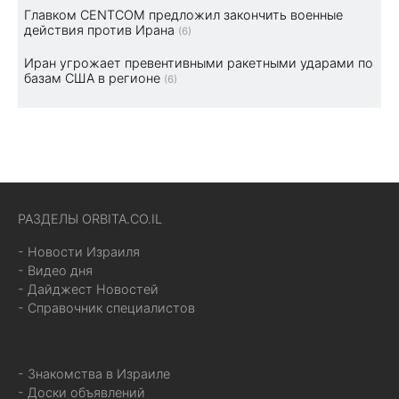
Главком CENTCOM предложил закончить военные
действия против Ирана
(6)
Иран угрожает превентивными ракетными ударами по
базам США в регионе
(6)
РАЗДЕЛЫ ORBITA.CO.IL
- Новости Израиля
- Видео дня
- Дайджест Новостей
- Справочник специалистов
- Знакомства в Израиле
- Доски объявлений