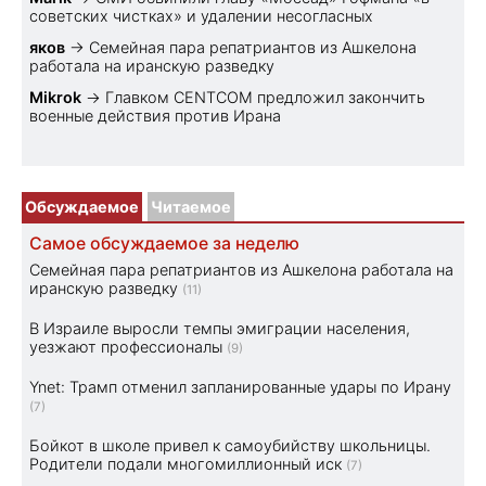
советских чистках» и удалении несогласных
яков
→
Семейная пара репатриантов из Ашкелона
работала на иранскую разведку
Mikrok
→
Главком CENTCOM предложил закончить
военные действия против Ирана
Обсуждаемое
Читаемое
Самое обсуждаемое за неделю
Семейная пара репатриантов из Ашкелона работала на
иранскую разведку
(11)
В Израиле выросли темпы эмиграции населения,
уезжают профессионалы
(9)
Ynet: Трамп отменил запланированные удары по Ирану
(7)
Бойкот в школе привел к самоубийству школьницы.
Родители подали многомиллионный иск
(7)