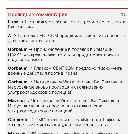
Последние комментарии
Liran
→
Нетаниягу отказался от встречи с Зеленским в
Вашингтоне
A
→
Главком CENTCOM предложил закончить военные
действия против Ирана
Gorbaum
→
Проникновение в поселок в Самарии:
ЦАХАЛ раскрыл новые детали и продолжает поиски
подозреваемого
Gorbaum
→
Главком CENTCOM предложил закончить
военные действия против Ирана
Gorbaum
→
Четвертая суббота против «Ба-Симта»: в
Иерусалиме вновь произошли столкновения
ультраортодоксов с полицией
Mazepa
→
Четвертая суббота против «Ба-Симта»: в
Иерусалиме вновь произошли столкновения
ультраортодоксов с полицией
Carciente
→
СМИ обвинили главу «Моссад» Гофмана
«в советских чистках» и удалении несогласных
Marik
→
СМИ обвинили главу «Моссад» Гофмана «в