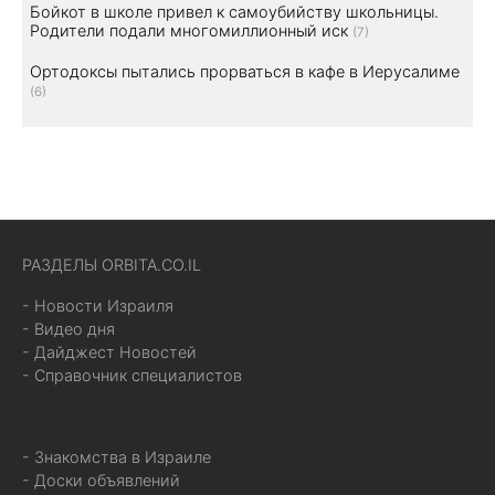
Бойкот в школе привел к самоубийству школьницы.
Родители подали многомиллионный иск
(7)
Ортодоксы пытались прорваться в кафе в Иерусалиме
(6)
РАЗДЕЛЫ ORBITA.CO.IL
- Новости Израиля
- Видео дня
- Дайджест Новостей
- Справочник специалистов
- Знакомства в Израиле
- Доски объявлений