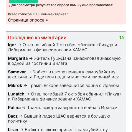
Для просмотра результатов опроса вам нужно проголосовать
Всего голосов: 675, комментариев 1
Страница опроса »
Последние комментарии
Igor
→
Отец погибшей 7 октября обвинил «Ликуд» и
Либермана в финансировании ХАМАС
Margarita
→
Житель Гуш-Дана изнасиловал знакомую
в одной из гостиниц Эйлата
Samovar
→
Бойкот в школе привел к самоубийству
школьницы. Родители подали многомиллионный иск
Mikrok
→
Трамп: вскоре завершится война с Ираном
Lugatch
→
Отец погибшей 7 октября обвинил «Ликуд»
и Либермана в финансировании ХАМАС
Polina
→
Трамп: вскоре завершится война с Ираном
Bacz
→
Бывший лидер ШАС вернется в большую
политику
Liran
→
Бойкот в школе привел к самоубийству