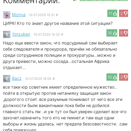
Комментарии:
11
2
Мonya
10.07.2020 15:31
#
ЦИРК! Кто то знает другое название этой ситуации?
16
5
Yotzuken
10.07.2020 15:32
#
Надо еще ввести закон, что подсудимый сам выбирает
себе следователя и прокурора, причём не обязательно
среди сотрудников полиции и прокуратуры...можно и
друга привести, можно соседа...остальная Африка
отдыхает...
10
3
Bacz
10.07.2020 16:05
#
все таки юр советник имеет определенное мужество..
пойти в открытую против нитанияху защищая закон
,дорогого стоит. все разумные понимают от чего все эти
должности были вакантными пока биби не добился
главного стать пм ..и уж тут он был уверен сделает все что
захочет.назначить того кто не пикнет.и там еще одни
выборы и жизнь удалась. нет предела безсовестности. .сам
себя превзошел