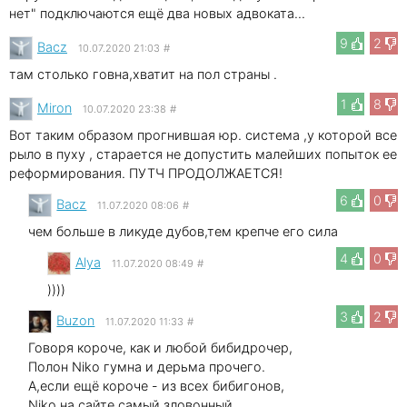
нет" подключаются ещё два новых адвоката...
9
2
Bacz
10.07.2020 21:03
#
там столько говна,хватит на пол страны .
1
8
Miron
10.07.2020 23:38
#
Вот таким образом прогнившая юр. система ,у которой все
рыло в пуху , старается не допустить малейших попыток ее
реформирования. ПУТЧ ПРОДОЛЖАЕТСЯ!
6
0
Bacz
11.07.2020 08:06
#
чем больше в ликуде дубов,тем крепче его сила
4
0
Alya
11.07.2020 08:49
#
))))
3
2
Buzon
11.07.2020 11:33
#
Говоря короче, как и любой бибидрочер,
Полон Niko гумна и дерьма прочего.
А,если ещё короче - из всех бибигонов,
Niko на сайте самый зловонный.