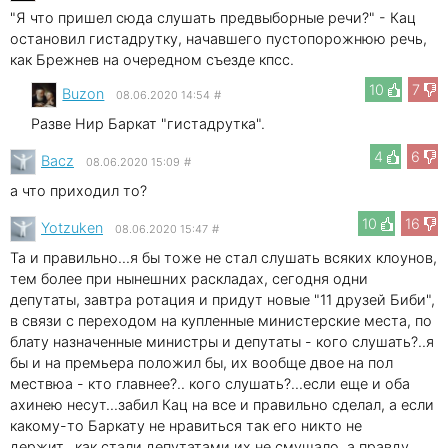
"Я что пришел сюда слушать предвыборные речи?" - Кац
остановил гистадрутку, начавшего пустопорожнюю речь,
как Брежнев на очередном съезде кпсс.
10
7
Buzon
08.06.2020 14:54
#
Разве Нир Баркат "гистадрутка".
4
6
Bacz
08.06.2020 15:09
#
а что приходил то?
10
16
Yotzuken
08.06.2020 15:47
#
Та и правильно...я бы тоже не стал слушать всяких клоунов,
тем более при нынешних раскладах, сегодня одни
депутаты, завтра ротация и придут новые "11 друзей Биби",
в связи с переходом на купленные министерские места, по
блату назначенные министры и депутаты - кого слушать?..я
бы и на премьера положил бы, их вообще двое на пол
мествюа - кто главнее?.. кого слушать?...если еще и оба
ахинею несут...забил Кац на все и правильно сделал, а если
какому-то Баркату не нравиться так его никто не
держит...как стали депутатами их не смущало, а правду