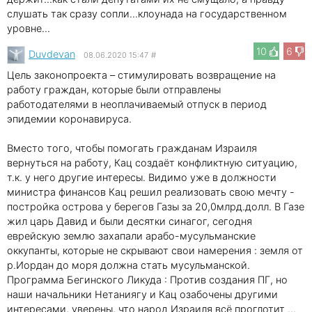
слушать так сразу сопли...клоунада на государственном
уровне...
10
6
Duvdevan
08.06.2020 15:47
#
Цель законопроекта – стимулировать возвращение на
работу граждан, которые были отправлены
работодателями в неоплачиваемый отпуск в период
эпидемии коронавируса.
Вместо того, чтобы помогать гражданам Израиля
вернуться на работу, Кац создаёт конфликтную ситуацию,
т.к. у него другие интересы. Видимо уже в должности
министра финансов Кац решил реализовать свою мечту -
постройка острова у берегов Газы за 20,0млрд.долл. В Газе
жил царь Давид и были десятки синагог, сегодня
еврейскую землю захапали арабо-мусульманские
оккупанты, которые не скрывают свои намерения : земля от
р.Иордан до моря должна стать мусульманской.
Программа Бегинского Ликуда : Против создания ПГ, но
наши начальники Нетаниягу и Кац озабочены другими
интересами, уверены, что народ Израиля всё проглотит ...