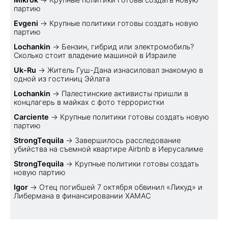
партию
Evgeni
→
Крупные политики готовы создать новую
партию
Lochankin
→
Бензин, гибрид или электромобиль?
Cколько стоит владение машиной в Израиле
Uk-Ru
→
Житель Гуш-Дана изнасиловал знакомую в
одной из гостиниц Эйлата
Lochankin
→
Палестинские активисты пришли в
концлагерь в майках с фото террористки
Carciente
→
Крупные политики готовы создать новую
партию
StrongTequila
→
Завершилось расследование
убийства на съемной квартире Airbnb в Иерусалиме
StrongTequila
→
Крупные политики готовы создать
новую партию
Igor
→
Отец погибшей 7 октября обвинил «Ликуд» и
Либермана в финансировании ХАМАС