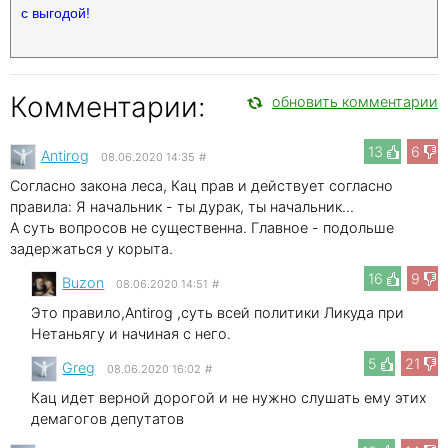
с выгодой!
Комментарии:
обновить комментарии
13
6
Antirog
08.06.2020 14:35
#
Согласно закона леса, Кац прав и действует согласно
правила: Я начальник - ты дурак, ты начальник...
А суть вопросов не существенна. Главное - подольше
задержаться у корыта.
16
9
Buzon
08.06.2020 14:51
#
Это правило,Antirog ,суть всей политики Ликуда при
Нетаньягу и начиная с него.
5
21
Greg
08.06.2020 16:02
#
Кац идет верной дорогой и не нужно слушать ему этих
демагогов депутатов