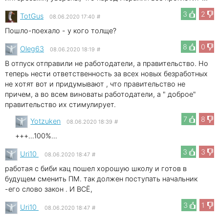
3
2
TotGus
08.06.2020 17:40
#
Пошло-поехало - у кого толще?
8
0
Oleg63
08.06.2020 18:19
#
В отпуск отправили не работодатели, а правительство. Но
теперь нести ответственность за всех новых безработных
не хотят вот и придумывают , что правительство не
причем, а во всем виноваты работодатели, а " доброе"
правительство их стимулирует.
7
8
Yotzuken
08.06.2020 18:39
#
+++...100%...
3
3
Uri10
08.06.2020 18:47
#
работая с биби кац пошел хорошую школу и готов в
будущем сменить ПМ. так должен поступать начальник
-его слово закон . И ВСЁ,
3
1
Uri10
08.06.2020 18:47
#