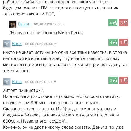
работая с биби кац пошел хорошую школу и готов в
будущем сменить ПМ. так должен поступать начальник
-его слово закон . И ВСЁ,
4
3
Buzon
08.06.2020 19:00
#
Лучшую школу прошла Мири Регев.
4
1
Bacz
08.06.2020 20:00
#
никто не знает истины .но одна все таки известна. в стране
нет одной из властей.а зовут ту власть кнессет. потому
министры начхали на эту власть тк министр и есть депутат
.смех и грех
3
1
Boris
09.06.2020 01:24
#
Хитрят "министры".
На днях багац заставил каца вместе с боссом ответить,
откуда взяли 800млн, подаренных автономии.
Оказалось очень просто. Из "фонда помощи малому и
среднему бизнесу" а в начале марта туда же подогнали
600млн. Назвали это "ссудой".
Конечно, он не даст никому слова сказать. Деньги-то уже