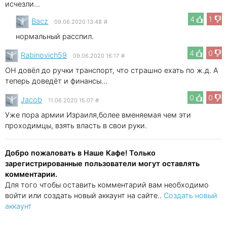
исчезли...
4
1
Bacz
09.06.2020 13:48
#
нормальный расспил.
4
0
Rabinovich59
09.06.2020 16:17
#
ОН довёл до ручки транспорт, что страшно ехать по ж.д. А
теперь доведёт и финансы...
0
0
Jacob
11.06.2020 15:07
#
Уже пора армии Израиля,более вменяемая чем эти
проходимцы, взять власть в свои руки.
Добро пожаловать в Наше Кафе! Только
зарегистрированные пользователи могут оставлять
комментарии.
Для того чтобы оставить комментарий вам необходимо
войти или создать новый аккаунт на сайте..
Создать новый
аккаунт