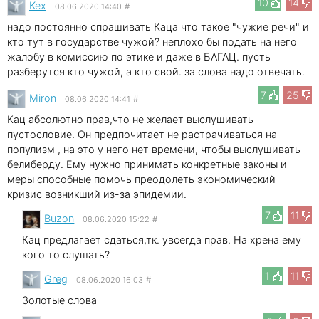
10
14
Kex
08.06.2020 14:40
#
надо постоянно спрашивать Каца что такое "чужие речи" и
кто тут в государстве чужой? неплохо бы подать на него
жалобу в комиссию по этике и даже в БАГАЦ. пусть
разберутся кто чужой, а кто свой. за слова надо отвечать.
7
25
Miron
08.06.2020 14:41
#
Кац абсолютно прав,что не желает выслушивать
пустословие. Он предпочитает не растрачиваться на
популизм , на это у него нет времени, чтобы выслушивать
белиберду. Ему нужно принимать конкретные законы и
меры способные помочь преодолеть экономический
кризис возникший из-за эпидемии.
7
11
Buzon
08.06.2020 15:22
#
Кац предлагает сдаться,тк. увсегда прав. На хрена ему
кого то слушать?
1
11
Greg
08.06.2020 16:03
#
Золотые слова