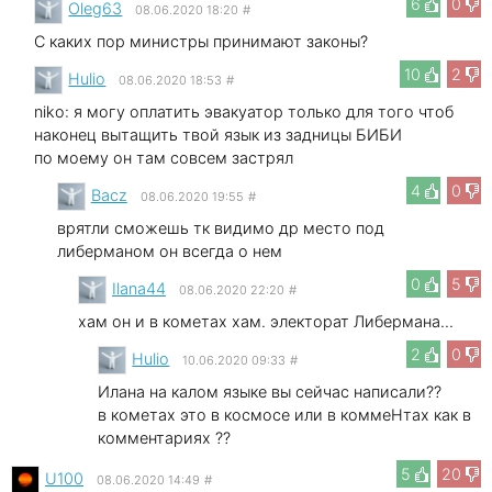
6
0
Oleg63
08.06.2020 18:20
#
С каких пор министры принимают законы?
10
2
Hulio
08.06.2020 18:53
#
niko: я могу оплатить эвакуатор только для того чтоб
наконец вытащить твой язык из задницы БИБИ
по моему он там совсем застрял
4
0
Bacz
08.06.2020 19:55
#
врятли сможешь тк видимо др место под
либерманом он всегда о нем
0
5
Ilana44
08.06.2020 22:20
#
хам он и в кометах хам. электорат Либермана...
2
0
Hulio
10.06.2020 09:33
#
Илана на калом языке вы сейчас написали??
в кометах это в космосе или в коммеНтах как в
комментариях ??
5
20
U100
08.06.2020 14:49
#