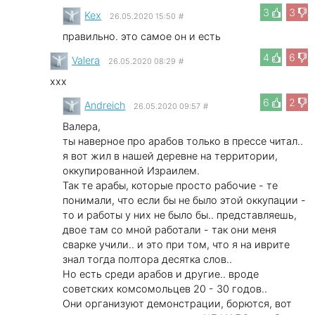
3
3
Kex
26.05.2020 15:50
#
правильно. это самое он и есть
4
6
Valera
26.05.2020 08:29
#
xxx
6
2
Andreich
26.05.2020 09:57
#
Валера,
ты наверное про арабов только в прессе читал..
я вот жил в нашей деревне на территории,
оккупированной Израилем.
Так те арабы, которые просто рабочие - те
понимали, что если бы не было этой оккупации -
то и работы у них не было бы.. представляешь,
двое там со мной работали - так они меня
сварке учили.. и это при том, что я на иврите
знал тогда полтора десятка слов..
Но есть среди арабов и другие.. вроде
советских комсомольцев 20 - 30 годов..
Они организуют демонстрации, борются, вот