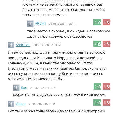
клонам и не замечая с какого очередной раз
брызгают xxx. Несчастные безголовые зомби,
вызываете только смех.
4
4
VRSH1
26.05.2020 14:23
#
твоё место в схроне , в ожидании говновозки
...рот открой ...чучело бандеровское
4
2
Andreich
26.05.2020 07:04
#
И тем более, под шум и гам - нужно ставить вопрос о
присоединении Израиля, с Иорданской долиной и с
Голанами, к США, в качестве удалённого штата.
И если бы у мара Нетанияху хватило бы пороху на это,
очень нужное именно народу Книги решение - очень
многие за него голосовали бы..
7
5
Kex
26.05.2020 11:31
#
нафиг ты США нужен? xxx еще ты тут в прилипалах.
9
6
Valera
26.05.2020 07:16
#
Вот ты и езжай туды первый,вместе с Биби,построиш