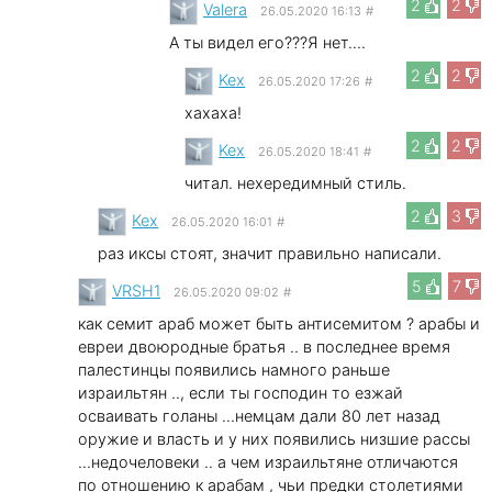
2
2
Valera
26.05.2020 16:13
#
А ты видел его???Я нет....
2
2
Kex
26.05.2020 17:26
#
хахаха!
2
2
Kex
26.05.2020 18:41
#
читал. нехередимный стиль.
2
3
Kex
26.05.2020 16:01
#
раз иксы стоят, значит правильно написали.
5
7
VRSH1
26.05.2020 09:02
#
как семит араб может быть антисемитом ? арабы и
евреи двоюродные братья .. в последнее время
палестинцы появились намного раньше
израильтян .., если ты господин то езжай
осваивать голаны ...немцам дали 80 лет назад
оружие и власть и у них появились низшие рассы
...недочеловеки .. а чем израильтяне отличаются
по отношению к арабам , чьи предки столетиями