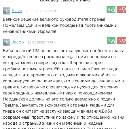
6
9
Slava
26.05.2020 09:55
#
Великое решение великого руководителя страны!
Пожелаем удачи и великой победы над противниками и
ненавистниками Израиля!
7
3
Jacob
26.05.2020 11:14
#
Биби опасный ПМ,он не решает насущных проблем страны
и народа/он евреев раскалывает/,а теми вопросами на
которых можна пиарится,он как Шарон натворит
проблем,потомкам расхлёбывать его пиар.Главное надо
наладить,что произошло с людьми и экономикой из-за
корновируса,но он понимает,что с своими дегенератами в
правительстве он не справится,ему нужно для спасения
своей задницы немедленный пиар с присоединением
Иорданской долины,но это только возможно с подачи
Трампа.Заниматься экономикой страны и людьми для
пиара он считает не заслуживающим внимания.Биби
современный преступник по закону и по отношению жизни
народа и страны.В жизни он мелочный и жадный