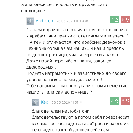
жили здесь ..есть власть и оружие ...это
проходяще ..
4
5
Andreich
26.05.2020 10:04
#
"..а чем израильтяне отличаются по отношению
к арабам , чьи предки столетиями жили здесь.."
- А тем и отличаются, что арабских девчонок в
Технионе больше чем наших.. и наши преподы
не делают разницы, учат и евреев и арабов..
Даже порой перегибают палку, защищая
двоюродных..
Поднять неграмотных и завистливых до своего
уровня нелегко.. но мы делаем это !
Тебе напомнить как поступали с нами немецкие
нацисты, или сам вспомнишь ?
4
5
Kex
26.05.2020 11:51
#
благодетелей не любят они
благодетельствуют а потом себя превозносят
как высшая "благодетельная" раса и за это их
ненавидят. каждый должен себе сам