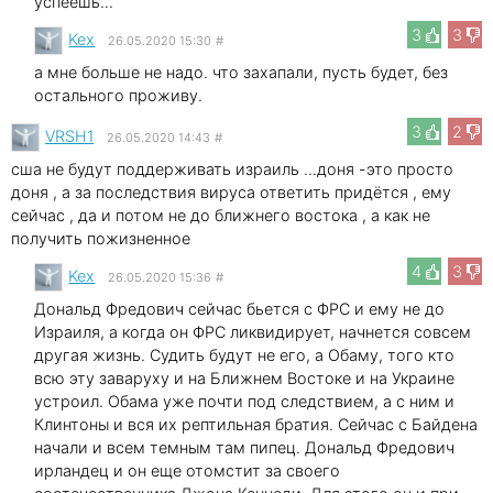
успеешь...
3
3
Kex
26.05.2020 15:30
#
а мне больше не надо. что захапали, пусть будет, без
остального проживу.
3
2
VRSH1
26.05.2020 14:43
#
сша не будут поддерживать израиль ...доня -это просто
доня , а за последствия вируса ответить придётся , ему
сейчас , да и потом не до ближнего востока , а как не
получить пожизненное
4
3
Kex
26.05.2020 15:36
#
Дональд Фредович сейчас бьется с ФРС и ему не до
Израиля, а когда он ФРС ликвидирует, начнется совсем
другая жизнь. Судить будут не его, а Обаму, того кто
вcю эту заваруху и на Ближнем Востоке и на Украине
устроил. Обама уже почти под следствием, а с ним и
Клинтоны и вся их рептильная братия. Сейчас с Байдена
начали и всем темным там пипец. Дональд Фредович
ирландец и он еще отомстит за своего