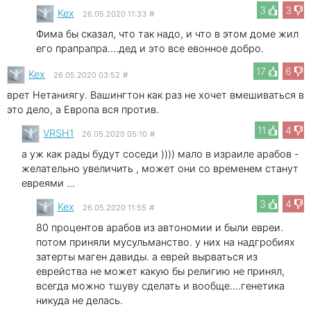
3
3
Kex
26.05.2020 11:33
#
Фима бы сказал, что так надо, и что в этом доме жил
его прапрапра....дед и это все евонное добро.
17
6
Kex
26.05.2020 03:52
#
врет Нетаниягу. Вашингтон как раз не хочет вмешиваться в
это дело, а Европа вся против.
11
4
VRSH1
26.05.2020 05:10
#
а уж как рады будут соседи )))) мало в израиле арабов -
желательно увеличить , может они со временем станут
евреями ...
3
4
Kex
26.05.2020 11:55
#
80 процентов арабов из автономии и были евреи.
потом приняли мусульманство. у них на надгробиях
затерты маген давиды. а еврей вырваться из
еврейства не может какую бы религию не принял,
всегда можно тшуву сделать и вообще....генетика
никуда не делась.