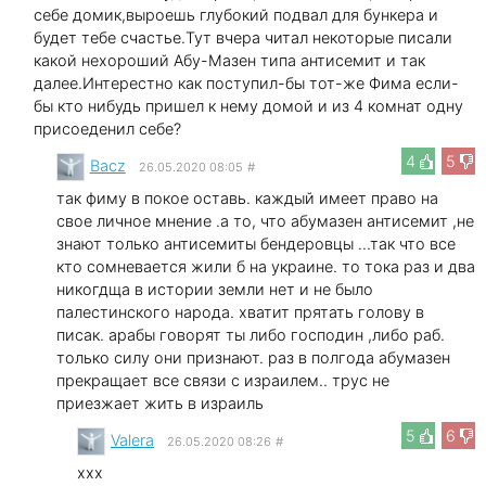
себе домик,выроешь глубокий подвал для бункера и
будет тебе счастье.Тут вчера читал некоторые писали
какой нехороший Абу-Мазен типа антисемит и так
далее.Интерестно как поступил-бы тот-же Фима если-
бы кто нибудь пришел к нему домой и из 4 комнат одну
присоеденил себе?
4
5
Bacz
26.05.2020 08:05
#
так фиму в покое оставь. каждый имеет право на
свое личное мнение .а то, что абумазен антисемит ,не
знают только антисемиты бендеровцы ...так что все
кто сомневается жили б на украине. то тока раз и два
никогдща в истории земли нет и не было
палестинского народа. хватит прятать голову в
писак. арабы говорят ты либо господин ,либо раб.
только силу они признают. раз в полгода абумазен
прекращает все связи с израилем.. трус не
приезжает жить в израиль
5
6
Valera
26.05.2020 08:26
#
xxx