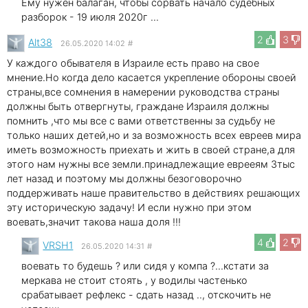
Ему нужен балаган, чтобы сорвать начало судебных
разборок - 19 июля 2020г ...
2
3
Alt38
26.05.2020 14:02
#
У каждого обывателя в Израиле есть право на свое
мнение.Но когда дело касается укрепление обороны своей
страны,все сомнения в намерении руководства страны
должны быть отвергнуты, граждане Израиля должны
помнить ,что мы все с вами ответственны за судьбу не
только наших детей,но и за возможность всех евреев мира
иметь возможность приехать и жить в своей стране,а для
этого нам нужны все земли.принадлежащие еврееям 3тыс
лет назад и поэтому мы должны безоговорочно
поддерживать наше правительство в действиях решающих
эту историческую задачу! И если нужно при этом
воевать,значит такова наша доля !!!
4
2
VRSH1
26.05.2020 14:31
#
воевать то будешь ? или сидя у компа ?...кстати за
меркава не стоит стоять , у водилы частенько
срабатывает рефлекс - сдать назад .., отскочить не