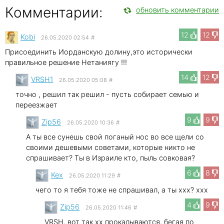
Комментарии:
обновить комментарии
12
12
Kobi
26.05.2020 02:54
#
Присоединить Иорданскую долину,это исторически
правильное решение Нетаниягу !!!
14
12
VRSH1
26.05.2020 05:08
#
точно , решил так решил - пусть собирает семью и
переезжает
9
9
Zip56
26.05.2020 10:36
#
А ты все сунешь свой поганый нос во все щели со
своими дешевыми советами, которые никто не
спрашивает? Ты в Израиле кто, пыль совковая?
6
8
Kex
26.05.2020 11:29
#
чего то я тебя тоже не спрашивал, а ты xxx? xxx
4
9
Zip56
26.05.2020 11:46
#
VRSH, вот так xx прокалываются, бегая по