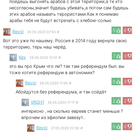
пойдешь выгонять арабов с этой територии,а те кто
несогласны,значит будешь убивать,а потом сам будешь
этих арабов называть терористами.Как я понимаю
арабы тебя не будут встречать с хлебом-солью
5
6
Revol
26.05.2020 07:55
#
Вот это уже по нашему. Россия в 2014 году вернула свою
территорию, терь наш черёд.
7
3
Kex
26.05.2020 12:01
#
это вы про Крым что ли? так там референдум был. вы
тоже хотите референдум в автономии?
0
3
Revol
26.05.2020 17:05
#
Абойдутся без референдума, и так сойдёт
2
2
VRSH1
26.05.2020 17:17
#
интересно , на сколько евреев станет меньше ?
впрочем из эфиопии завезут..
0
0
Revol
27.05.2020 22:56
#