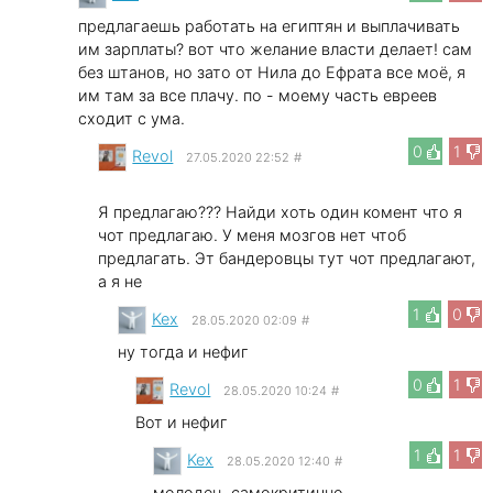
предлагаешь работать на египтян и выплачивать
им зарплаты? вот что желание власти делает! сам
без штанов, но зато от Нила до Ефрата все моё, я
им там за все плачу. по - моему часть евреев
сходит с ума.
0
1
Revol
27.05.2020 22:52
#
Я предлагаю??? Найди хоть один комент что я
чот предлагаю. У меня мозгов нет чтоб
предлагать. Эт бандеровцы тут чот предлагают,
а я не
1
0
Kex
28.05.2020 02:09
#
ну тогда и нефиг
0
1
Revol
28.05.2020 10:24
#
Вот и нефиг
1
1
Kex
28.05.2020 12:40
#
молодец. самокритично.