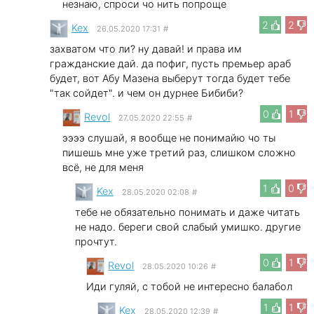
незнаю, спроси чо нить попроще
2
2
Kex
26.05.2020 17:31
#
захватом что ли? ну давай! и права им
гражданские дай. да пофиг, пусть премьер араб
будет, вот Абу Мазена выберут тогда будет тебе
"так сойдет". и чем он дурнее Бибиби?
0
1
Revol
27.05.2020 22:55
#
ээээ слушай, я вообще не понимайю чо ты
пишешь мне уже третий раз, слишком сложно
всё, не для меня
1
0
Kex
28.05.2020 02:08
#
тебе не обязательно понимать и даже читать
не надо. береги свой слабый умишко. другие
прочтут.
0
1
Revol
28.05.2020 10:26
#
Иди гуляй, с тобой не интересно балабол
1
1
Kex
28.05.2020 12:39
#