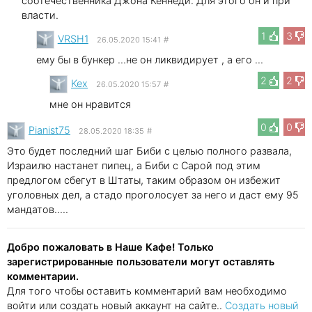
соотечественника Джона Кеннеди. Для этого он и при
власти.
1
3
VRSH1
26.05.2020 15:41
#
ему бы в бункер ...не он ликвидирует , а его ...
2
2
Kex
26.05.2020 15:57
#
мне он нравится
0
0
Pianist75
28.05.2020 18:35
#
Это будет последний шаг Биби с целью полного развала,
Израилю настанет пипец, а Биби с Сарой под этим
предлогом сбегут в Штаты, таким образом он избежит
уголовных дел, а стадо проголосует за него и даст ему 95
мандатов.....
Добро пожаловать в Наше Кафе! Только
зарегистрированные пользователи могут оставлять
комментарии.
Для того чтобы оставить комментарий вам необходимо
войти или создать новый аккаунт на сайте..
Создать новый