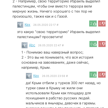
2 - Например, свою территорию Израиль выделил
палестинцам, чтобы они вместо террора вели
мирную жизнь. Ничего хорошего с тех пор не
произошло, также как и с Газой.
2
0
Kex
26.05.2020 22:17
#
это какую "свою территорию" Израиль выделил
палестинцам? просветите!
0
1
Abc
26.05.2020 22:47
#
1 - Понимаю ваш каверзный вопрос;
2 - Это вы не понимаете, что вся история
основана на завоеваниях, даже сейчас,
например, Крым.
1
0
Kex
26.05.2020 23:59
#
да! Крым отбили у турков 300 лет назад, но
турки сами в Крыму не жили они
использовали Крым как площадку для
похищения в рабство русских людей.
мальчиков в янычары, девочек в гаремы.