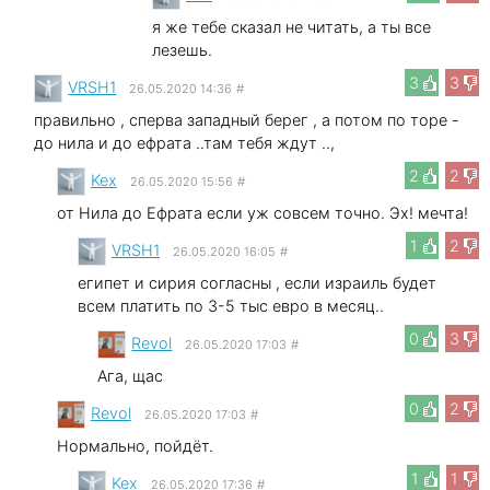
я же тебе сказал не читать, а ты все
лезешь.
3
3
VRSH1
26.05.2020 14:36
#
правильно , сперва западный берег , а потом по торе -
до нила и до ефрата ..там тебя ждут ..,
2
2
Kex
26.05.2020 15:56
#
от Нила до Ефрата если уж совсем точно. Эх! мечта!
1
2
VRSH1
26.05.2020 16:05
#
египет и сирия согласны , если израиль будет
всем платить по 3-5 тыс евро в месяц..
0
3
Revol
26.05.2020 17:03
#
Ага, щас
0
2
Revol
26.05.2020 17:03
#
Нормально, пойдёт.
1
1
Kex
26.05.2020 17:36
#