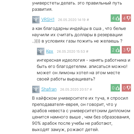
универстеты делать. это правильный путь
развития.
4
4
VRSH1
26.05.2020 14:19
#
а как благодарны индейцы в сша , что белые
научили их считать доллары в резервации
..)))) в условиях газы пожить не желаешь ?
2
3
Kex
26.05.2020 15:53
#
интересная идеология - нанять работника и
быть его благодетелем. аписаться можно!
может он лимоны хотел на этом месте
своей работы выращивать?
0
0
Shafran
26.05.2020 20:57
#
В хайфском университете их туча, я спросил
преподавателя-еврея, он говорит, что у
арабов невеста с университетским дипломом
ценится намного выше , чем без образования,
90% арабок после учебы не работают,
выходят замуж, рожают детей.