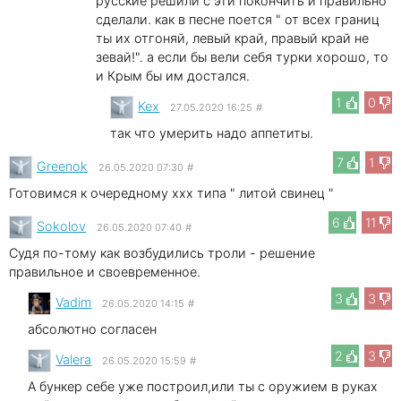
русские решили с эти покончить и правильно
сделали. как в песне поется " от всех границ
ты их отгоняй, левый край, правый край не
зевай!". а если бы вели себя турки хорошо, то
и Крым бы им достался.
1
0
Kex
27.05.2020 16:25
#
так что умерить надо аппетиты.
7
1
Greenok
26.05.2020 07:30
#
Готовимся к очередному xxx типа " литой свинец "
6
11
Sokolov
26.05.2020 07:40
#
Судя по-тому как возбудились троли - решение
правильное и своевременное.
3
3
Vadim
26.05.2020 14:15
#
абсолютно согласен
2
3
Valera
26.05.2020 15:59
#
А бункер себе уже построил,или ты с оружием в руках