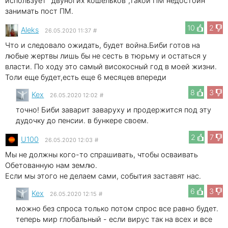
использует "двуногих кошельков",такой ПМ недостоин
занимать пост ПМ.
10
2
Aleks
26.05.2020 11:37
#
Что и следовало ожидать, будет война.Биби готов на
любые жертвы лишь бы не сесть в тюрьму и остаться у
власти. По ходу это самый високосный год в моей жизни.
Толи еще будет,есть еще 6 месяцев впереди
8
3
Kex
26.05.2020 12:02
#
точно! Биби заварит заваруху и продержится под эту
дудочку до пенсии. в бункере своем.
2
7
U100
26.05.2020 12:03
#
Мы не должны кого-то спрашивать, чтобы осваивать
Обетованную нам землю.
Если мы этого не делаем сами, события заставят нас.
6
3
Kex
26.05.2020 12:15
#
можно без спроса только потом спрос все равно будет.
теперь мир глобальный - если вирус так на всех и все