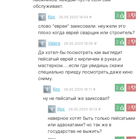
обслуживает.
3
3
Kex
26.05.2020 16:04
#
слово "евреи" заиксовали. неужели это
плохо когда еврей сварщик или строитель?
2
2
Valera
26.05.2020 16:05
#
Да хотел-бы посмотреть как выглядит
пейсатый еврей с кирпичем в руках,и
мастерком.....если где увидишь скажи
специально приеду посмотреть,даже кино
сниму.
2
3
Kex
26.05.2020 16:11
#
ну не пейсатый же заиксовал?
2
3
Kex
26.05.2020 16:13
#
наверное хотят быть только пейсатыми
или адвокатами? но так же в
государстве не выжить?