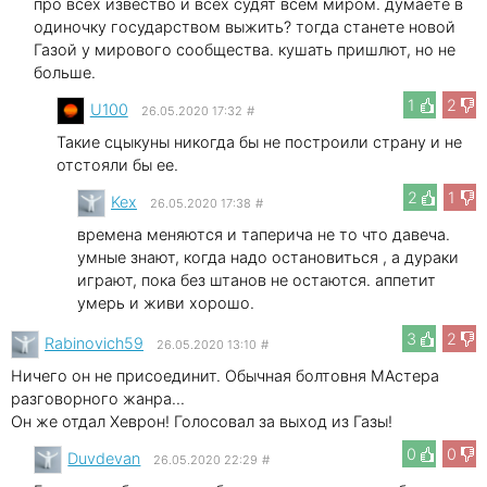
про всех извество и всех судят всем миром. думаете в
одиночку государством выжить? тогда станете новой
Газой у мирового сообщества. кушать пришлют, но не
больше.
1
2
U100
26.05.2020 17:32
#
Такие сцыкуны никогда бы не построили страну и не
отстояли бы ее.
2
1
Kex
26.05.2020 17:38
#
времена меняются и таперича не то что давеча.
умные знают, когда надо остановиться , а дураки
играют, пока без штанов не остаются. аппетит
умерь и живи хорошо.
3
2
Rabinovich59
26.05.2020 13:10
#
Ничего он не присоединит. Обычная болтовня МАстера
разговорного жанра...
Он же отдал Хеврон! Голосовал за выход из Газы!
0
0
Duvdevan
26.05.2020 22:29
#