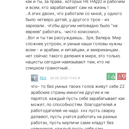
как и ты, за права.. которых НЕ НАДО и рабочим
и всем, кто зарабатывает сам на жизнь !
..А этих двоих, что работали со мной, у одного
было четверо детей, у другого трое - их
зарезали.. чтобы другим неповадно было "на
евреев" работать.. чисто комсомол..
..Вот и ты так рассуждаешь.. Зря, Валера. Мир
сложнее устроен, и умные наши головы нужны
всем - и арабам, и китайцам, и американцам..
нет сейчас такого деления в мире, это только
нацисты сегодня навязывают тем, кто не
слишком грамотный..
5
5
Kex
26.05.2020 11:43
#
что- то без умных твоих голов живут себе 22
арабские страны имногие другие и не
парятся. каждый пусть себе зарабатывает как
может, по способностям. благодетелей и
работодателей не надо. xxx пусть сварку
делаеют, пусть учатся работать на разных
работах, пусть кирпичи сами кладут без
наемников. каждый пусть себя сам