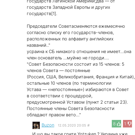
государств Латинской Америки;два — от
государств Западной Европы и других
государств[1].
Председатели Советасменяются ежемесячно
согласно списку его государств-членов,
расположенных по алфавиту английских
названий.."
усраина к СБ никакого отношения не имеет...она
член основатель ...муйню не городи....
"Совет Безопасности состоит из 15 членов: 5
членов Совета — постоянные
(Россия, США, Великобритания, Франция и Китай)
остальные 10 членов (по терминологии
Устава — «непостоянные») избираются в Совет
в соответствии с процедурой,
предусмотренной Уставом (пункт 2 статьи 23).
Постоянные члены Совета Безопасности
обладают правом вето..."
8
1
Buzon
12.05.2020 20:05
#
И,шо вы такое грите,Yotzuken ? Украина уже