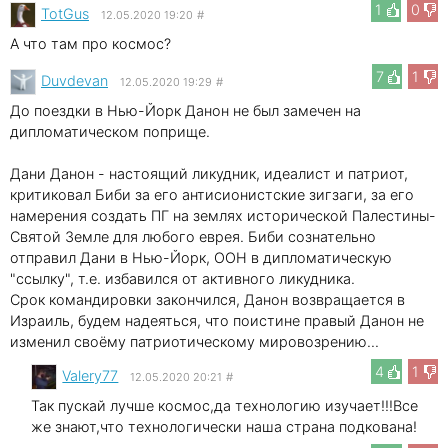
1
0
TotGus
12.05.2020 19:20
#
А что там про космос?
7
1
Duvdevan
12.05.2020 19:29
#
До поездки в Нью-Йорк Данон не был замечен на
дипломатическом поприще.
Дани Данон - настоящий ликудник, идеалист и патриот,
критиковал Биби за его антисионистские зигзаги, за его
намерения создать ПГ на землях исторической Палестины-
Святой Земле для любого еврея. Биби сознательно
отправил Дани в Нью-Йорк, ООН в дипломатическую
"ссылку", т.е. избавился от активного ликудника.
Срок командировки закончился, Данон возвращается в
Израиль, будем надеяться, что поистине правый Данон не
изменил своёму патриотическому мировозрению...
4
1
Valery77
12.05.2020 20:21
#
Так пускай лучше космос,да технологию изучает!!!Все
же знают,что технологически наша страна подкована!