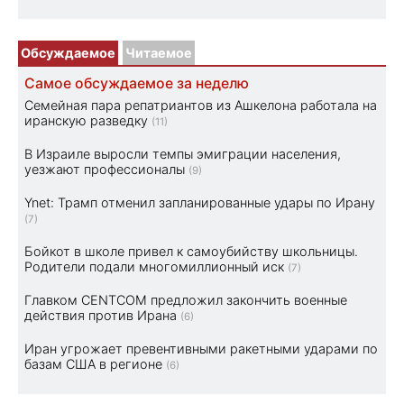
Обсуждаемое
Читаемое
Самое обсуждаемое за неделю
Семейная пара репатриантов из Ашкелона работала на
иранскую разведку
(11)
В Израиле выросли темпы эмиграции населения,
уезжают профессионалы
(9)
Ynet: Трамп отменил запланированные удары по Ирану
(7)
Бойкот в школе привел к самоубийству школьницы.
Родители подали многомиллионный иск
(7)
Главком CENTCOM предложил закончить военные
действия против Ирана
(6)
Иран угрожает превентивными ракетными ударами по
базам США в регионе
(6)