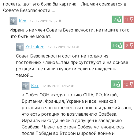
послать...вот это была бы картина - Лицман сражается в
Совете Безопасности....
2
11
Kex
12.05.2020 17:37
#
Израиль не член Совета Безопасности, не пишите того
что быть не может.
13
2
Yotzuken
12.05.2020 17:41
#
Совет Безопасности состоит не только из
постоянных членов...там присутствуют и на основе
ротации...не пиши глупости если не владеешь
темой...
3
10
Kex
12.05.2020 17:52
#
в Собез ООН входят только США, РФ, Китай,
Британия, Франция, Украина и все. никакой
ротации в членстве нет. вы слышали дaлекий звон,
что есть ротация по возглавлению Совбеза.
Израиль никогда не был допущен к заседанию
Совбеза. Членство стран Собеза установилось
после Победы во Второй мировой войне и