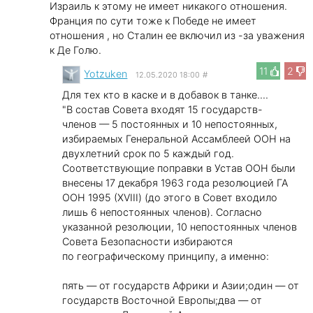
Израиль к этому не имеет никакого отношения.
Франция по сути тоже к Победе не имеет
отношения , но Сталин ее включил из -за уважения
к Де Голю.
11
2
Yotzuken
12.05.2020 18:00
#
Для тех кто в каске и в добавок в танке....
"В состав Совета входят 15 государств-
членов — 5 постоянных и 10 непостоянных,
избираемых Генеральной Ассамблеей ООН на
двухлетний срок по 5 каждый год.
Соответствующие поправки в Устав ООН были
внесены 17 декабря 1963 года резолюцией ГА
ООН 1995 (XVIII) (до этого в Совет входило
лишь 6 непостоянных членов). Согласно
указанной резолюции, 10 непостоянных членов
Совета Безопасности избираются
по географическому принципу, а именно:
пять — от государств Африки и Азии;один — от
государств Восточной Европы;два — от