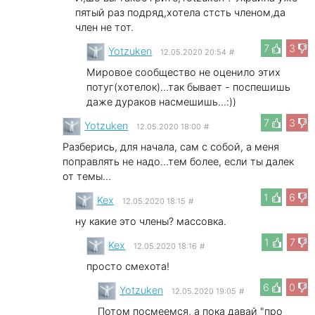
пятый раз подряд,хотела стсть членом,да
член не тот.
7
3
Yotzuken
12.05.2020 20:54
#
Мировое сообщество не оценило этих
потуг(хотелок)...так бывает - поспешишь
даже дураков насмешишь...:))
7
3
Yotzuken
12.05.2020 18:00
#
Разберись, для начала, сам с собой, а меня
поправлять не надо...тем более, если ты далек
от темы...
1
6
Kex
12.05.2020 18:15
#
ну какие это члены? массовка.
1
7
Kex
12.05.2020 18:16
#
просто смехота!
6
0
Yotzuken
12.05.2020 19:05
#
Потом посмеемся, а пока давай "про