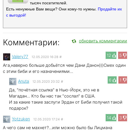
тысяч посетителей.
Есть ненужные Вам вещи? Они кому-то нужны.
Продайте их
с выгодой!
Комментарии:
обновить комментарии
12
5
Valery77
12.05.2020 16:28
#
Ага,наверно больше добьётся чем Дани Данон)))Смех один
с этим биби и его назначениями...
6
1
Anuta
12.05.2020 20:32
#
Да, "почётная ссылка" в Нью-Йорк, это не в
Магадан... Кто бы нас так "сослал" в США.
И за какие такие заслуги Эрдан от Биби получил такой
подарок?
14
3
Yotzuken
12.05.2020 17:24
#
А чего сам не махнет?...или можно было бы Лицмана