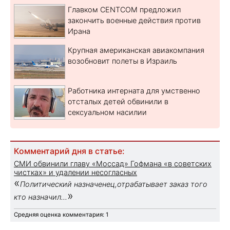
Главком CENTCOM предложил
закончить военные действия против
Ирана
Крупная американская авиакомпания
возобновит полеты в Израиль
Работника интерната для умственно
отсталых детей обвинили в
сексуальном насилии
Комментарий дня в статье:
СМИ обвинили главу «Моссад» Гофмана «в советских
чистках» и удалении несогласных
«
Политический назначенец,отрабатывает заказ того
»
кто назначил...
Средняя оценка комментария: 1