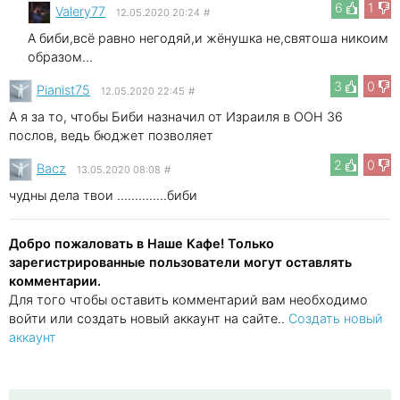
6
1
Valery77
12.05.2020 20:24
#
А биби,всё равно негодяй,и жёнушка не,святоша никоим
образом...
3
0
Pianist75
12.05.2020 22:45
#
А я за то, чтобы Биби назначил от Израиля в ООН 36
послов, ведь бюджет позволяет
2
0
Bacz
13.05.2020 08:08
#
чудны дела твои ..............биби
Добро пожаловать в Наше Кафе! Только
зарегистрированные пользователи могут оставлять
комментарии.
Для того чтобы оставить комментарий вам необходимо
войти или создать новый аккаунт на сайте..
Создать новый
аккаунт