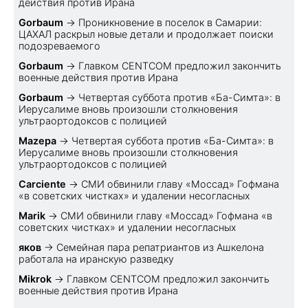
действия против Ирана
Gorbaum
→
Проникновение в поселок в Самарии:
ЦАХАЛ раскрыл новые детали и продолжает поиски
подозреваемого
Gorbaum
→
Главком CENTCOM предложил закончить
военные действия против Ирана
Gorbaum
→
Четвертая суббота против «Ба-Симта»: в
Иерусалиме вновь произошли столкновения
ультраортодоксов с полицией
Mazepa
→
Четвертая суббота против «Ба-Симта»: в
Иерусалиме вновь произошли столкновения
ультраортодоксов с полицией
Carciente
→
СМИ обвинили главу «Моссад» Гофмана
«в советских чистках» и удалении несогласных
Marik
→
СМИ обвинили главу «Моссад» Гофмана «в
советских чистках» и удалении несогласных
яков
→
Семейная пара репатриантов из Ашкелона
работала на иранскую разведку
Mikrok
→
Главком CENTCOM предложил закончить
военные действия против Ирана