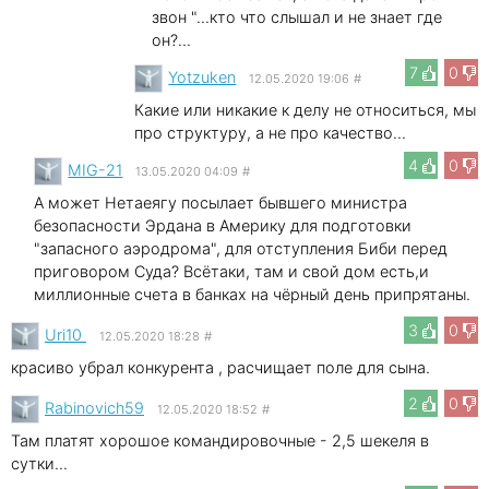
звон "...кто что слышал и не знает где
он?...
7
0
Yotzuken
12.05.2020 19:06
#
Какие или никакие к делу не относиться, мы
про структуру, а не про качество...
4
0
MIG-21
13.05.2020 04:09
#
А может Нетаеягу посылает бывшего министра
безопасности Эрдана в Америку для подготовки
"запасного аэродрома", для отступления Биби перед
приговором Суда? Всётаки, там и свой дом есть,и
миллионные счета в банках на чёрный день припрятаны.
3
0
Uri10
12.05.2020 18:28
#
красиво убрал конкурента , расчищает поле для сына.
2
0
Rabinovich59
12.05.2020 18:52
#
Там платят хорошое командировочные - 2,5 шекеля в
сутки...