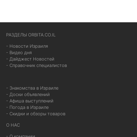
РАЗДЕЛЫ ORBITA.CO.IL
- Новости Израиля
- Видео дня
- Дайджест Новостей
- Справочник специалистов
- Знакомства в Израиле
- Доски объявлений
- Афиша выступлений
- Погода в Израиле
- Скидки и обзоры товаров
О НАС
- О компании