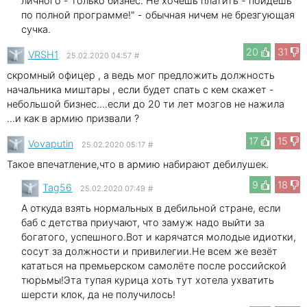
личного - только бизнес. Не хочешь платить - пойдешь
по полной программе!" - обычная ничем не брезгующая
сучка.
20
31
VRSH1
25.02.2020 04:57
#
скромный офицер , а ведь мог предложить должность
начальника миштары , если будет спать с кем скажет -
небольшой бизнес....если до 20 ти лет мозгов не нажила
...и как в армию призвали ?
17
15
Vovaputin
25.02.2020 05:17
#
Такое впечатление,что в армию набирают дебилушек.
9
18
Tag56
25.02.2020 07:49
#
А откуда взять нормальных в дебильной стране, если
баб с детства приучают, что замуж надо выйти за
богатого, успешного.Вот и карячатся молодые идиотки,
сосут за должности и привилегии.Не всем же везёт
кататься на премьерском самолёте после российской
тюрьмы!Эта тупая курица хоть тут хотела ухватить
шерсти клок, да не получилось!