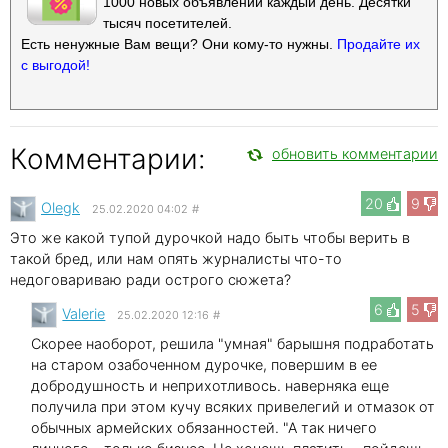
1000 новых объявлений каждый день. Десятки
тысяч посетителей.
Есть ненужные Вам вещи? Они кому-то нужны.
Продайте их
с выгодой!
Комментарии:
обновить комментарии
20
9
Olegk
25.02.2020 04:02
#
Это же какой тупой дурочкой надо быть чтобы верить в
такой бред, или нам опять журналисты что-то
недоговариваю ради острого сюжета?
6
5
Valerie
25.02.2020 12:16
#
Скорее наоборот, решила "умная" барышня подработать
на старом озабоченном дурочке, повершим в ее
добродушность и неприхотливось. наверняка еще
получила при этом кучу всяких привелегий и отмазок от
обычных армейских обязанностей. "А так ничего