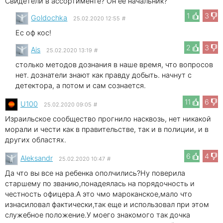
Свидетели в ассортименте? Он её начальник?
1
3
Goldochka
25.02.2020 12:55
#
Ес оф кос!
2
3
Ais
25.02.2020 13:19
#
столько методов дознания в наше время, что вопросов
нет. дознатели знают как правду добыть. начнут с
детектора, а потом и сам сознается.
11
6
U100
25.02.2020 09:05
#
Израильское сообщество прогнило насквозь, нет никакой
морали и чести как в правительстве, так и в полиции, и в
других областях.
6
4
Aleksandr
25.02.2020 10:47
#
Да что вы все на ребенка ополчились?Ну поверила
старшему по званию,понадеялась на порядочность и
честность офицера.А это чмо мароканское,мало что
изнасиловал фактически,так еще и использовал при этом
служебное положение.У моего знакомого так дочка