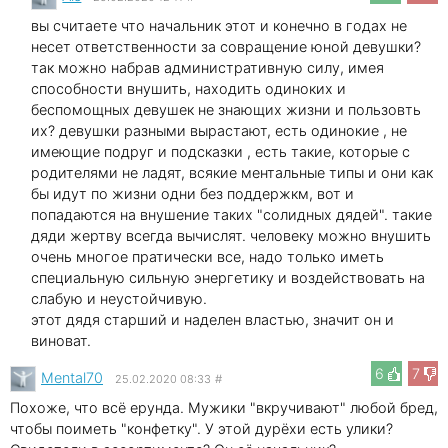
вы считаете что начальник этот и конечно в годах не
несет ответственности за совращение юной девушки?
так можно набрав административную силу, имея
способности внушить, находить одиноких и
беспомощных девушек не знающих жизни и пользовть
их? девушки разными вырастают, есть одинокие , не
имеющие подруг и подсказки , есть такие, которые с
родителями не ладят, всякие ментальные типы и они как
бы идут по жизни одни без поддержкм, вот и
попадаются на внушение таких "солидных дядей". такие
дяди жертву всегда вычислят. человеку можно внушить
очень многое пратически все, надо только иметь
специальную сильную энергетику и воздействовать на
слабую и неустойчивую.
этот дядя старший и наделен властью, значит он и
виноват.
6
7
Mental70
25.02.2020 08:33
#
Похоже, что всё ерунда. Мужики "вкручивают" любой бред,
чтобы поиметь "конфетку". У этой дурёхи есть улики?