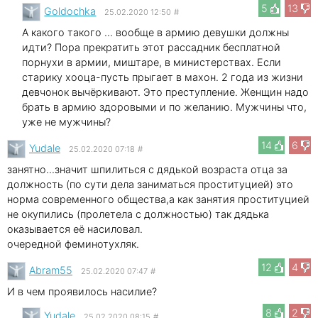
5
13
Goldochka
25.02.2020 12:50
#
А какого такого ... вообще в армию девушки должны
идти? Пора прекратить этот рассадник бесплатной
порнухи в армии, миштаре, в министерствах. Если
старику хооца-пусть прыгает в махон. 2 года из жизни
девчонок вычёркивают. Это преступление. Женщин надо
брать в армию здоровыми и по желанию. Мужчины что,
уже не мужчины?
14
6
Yudale
25.02.2020 07:18
#
занятно...значит шпилиться с дядькой возраста отца за
должность (по сути дела заниматься проституцией) это
норма современного общества,а как занятия проституцией
не окупились (пролетела с должностью) так дядька
оказывается её насиловал.
очередной феминотухляк.
12
4
Abram55
25.02.2020 07:47
#
И в чем проявилось насилие?
8
2
Yudale
25.02.2020 08:15
#