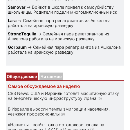
Samovar
→
Бойкот в школе привел к самоубийству
школьницы. Родители подали многомиллионный иск
Lara
→
Семейная пара репатриантов из Ашкелона
работала на иранскую разведку
StrongTequila
→
Семейная пара репатриантов из
Ашкелона работала на иранскую разведку
Gorbaum
→
Семейная пара репатриантов из Ашкелона
работала на иранскую разведку
Обсуждаемое
Читаемое
Самое обсуждаемое за неделю
CBS News: США и Израиль готовят масштабную атаку
на энергетическую инфраструктуру Ирана
(9)
В Израиле выросли темпы эмиграции населения,
уезжают профессионалы
(9)
«Нацисты - вон!»: толпа ортодоксов напала на
военнослужащих ЦАХАЛ в Иерусалиме
(7)