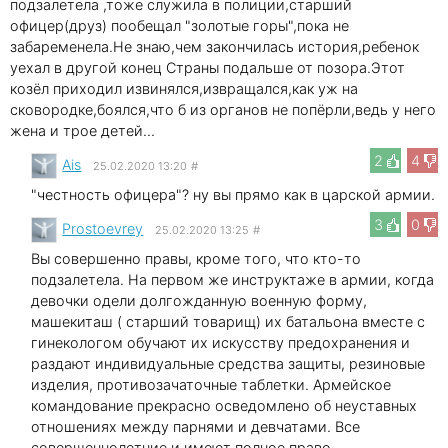
подзалетела ,тоже служила в полиции,старший
офицер(друз) пообещал "золотые горы",пока не
забаременела.Не знаю,чем закончилась история,ребенок
уехал в другой конец Страны подальше от позора.Этот
козёл приходил извинялся,извращался,как уж на
сковородке,боялся,что б из органов не попёрли,ведь у него
жена и трое детей...
2
4
Ais
25.02.2020 13:20
#
"честность офицера"? ну вы прямо как в царской армии.
3
0
Prostoevrey
25.02.2020 13:25
#
Вы совершенно правы, кроме того, что кто-то
подзалетела. На первом же инструктаже в армии, когда
девочки одели долгожданную военную форму,
машекиташ ( старший товарищ) их батальона вместе с
гинекологом обучают их искусству предохранения и
раздают индивидуальные средства защиты, резиновые
изделия, противозачаточные таблетки. Армейское
командование прекрасно осведомлено об неуставных
отношениях между парнями и девчатами. Все
совершеннолетние и имеют полное право