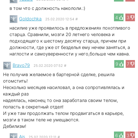
в том что с должность накололи.:)
4
3
Goldochka
25.02.2020 12:54
#
насилие уже проявилось в предложениях похотливого
старца. Сравнили, мозги 20 летнего человека и
подходящего к шестому десятку старца, причем при
должности, где уже от безделья ему нечем заняться, а
наглости и самоуверенности у него,больше чем кавна.
9
7
Bravo79
25.02.2020 07:52
#
Не получив желаемое в бартерной сделке, решила
отомстить!
Несколько месяцев насиловал, а она сопротивлялась и
каждый раз
надеялась, наконец то она заработала своим телом,
попасть в секретный отдел!
И уже там продолжать телом продвигаться в карьере,
мозги в таком теле не умещаются.
Дебилизм!
6
3
Ais
25.02.2020 12:11
#