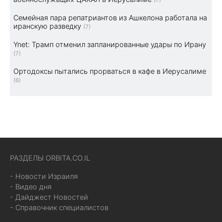
Семейная пара репатриантов из Ашкелона работала на
иранскую разведку
(7)
Ynet: Трамп отменил запланированные удары по Ирану
(7)
Ортодоксы пытались прорваться в кафе в Иерусалиме
(6)
РАЗДЕЛЫ ORBITA.CO.IL
- Новости Израиля
- Видео дня
- Дайджест Новостей
- Справочник специалистов