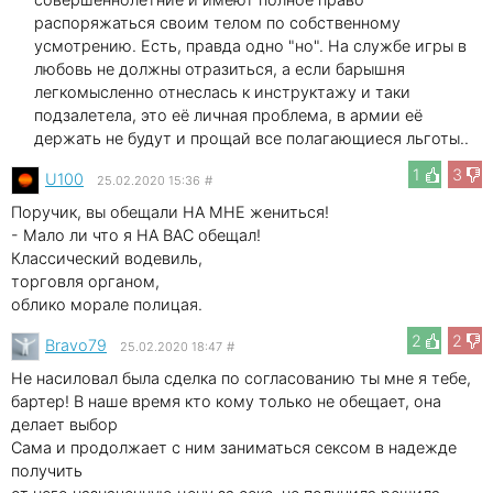
распоряжаться своим телом по собственному
усмотрению. Есть, правда одно "но". На службе игры в
любовь не должны отразиться, а если барышня
легкомысленно отнеслась к инструктажу и таки
подзалетела, это её личная проблема, в армии её
держать не будут и прощай все полагающиеся льготы..
1
3
U100
25.02.2020 15:36
#
Поручик, вы обещали НА МНЕ жениться!
- Мало ли что я НА ВАС обещал!
Классический водевиль,
торговля органом,
облико морале полицая.
2
2
Bravo79
25.02.2020 18:47
#
Не насиловал была сделка по согласованию ты мне я тебе,
бартер! В наше время кто кому только не обещает, она
делает выбор
Сама и продолжает с ним заниматься сексом в надежде
получить