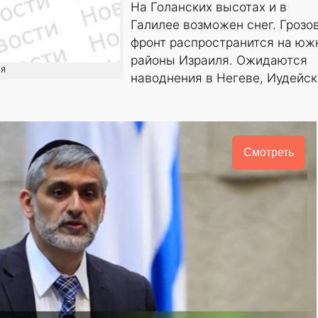
На Голанских высотах и в
Галилее возможен снег. Грозо
фронт распространится на юж
районы Израиля. Ожидаются
ия
наводнения в Негеве, Иудейс
Смотреть