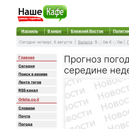
Израиль
В мире
Ближний Восток
Полити
Сегодня четверг, 6 августа |
Валюта
:
$
0₪
€
0₪
|
Прогноз погод
Главная
Сегодня
середине нед
Поиск в архиве
Лента тегов
RSS канал
Orbita.co.il
Словари
Почта
Погода