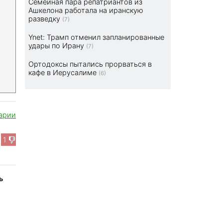
Семейная пара репатриантов из
Ашкелона работала на иранскую
разведку
(7)
Ynet: Трамп отменил запланированные
удары по Ирану
(7)
Ортодоксы пытались прорваться в
кафе в Иерусалиме
(6)
арии
1
ь