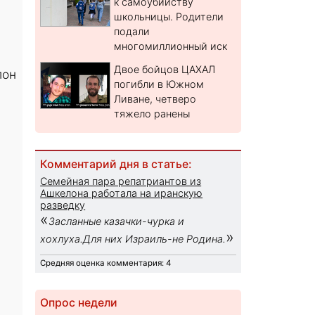
к самоубийству
школьницы. Родители
подали
многомиллионный иск
Двое бойцов ЦАХАЛ
лон
погибли в Южном
Ливане, четверо
тяжело ранены
Комментарий дня в статье:
Семейная пара репатриантов из
Ашкелона работала на иранскую
разведку
«
Засланные казачки-чурка и
»
хохлуха.Для них Израиль-не Родина.
Средняя оценка комментария: 4
Опрос недели