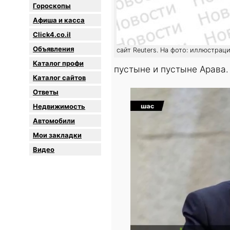
Гороскопы
Афиша и касса
Click4.co.il
Объявления
сайт Reuters. На фото: иллюстрац
Каталог профи
пустыне и пустыне Арава.
Каталог сайтов
Oтветы
Недвижимость
Автомобили
Мои закладки
Видео