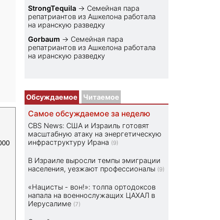
StrongTequila
→
Семейная пара
репатриантов из Ашкелона работала
на иранскую разведку
Gorbaum
→
Семейная пара
репатриантов из Ашкелона работала
на иранскую разведку
Обсуждаемое
Читаемое
Самое обсуждаемое за неделю
CBS News: США и Израиль готовят
масштабную атаку на энергетическую
инфраструктуру Ирана
000
(9)
В Израиле выросли темпы эмиграции
населения, уезжают профессионалы
(9)
«Нацисты - вон!»: толпа ортодоксов
напала на военнослужащих ЦАХАЛ в
Иерусалиме
(7)