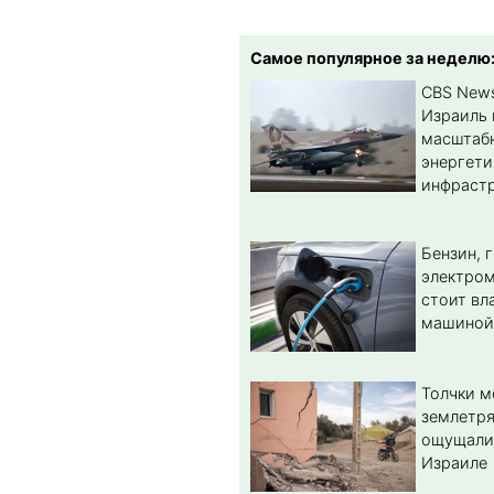
Самое популярное за неделю
CBS New
Израиль 
масштабн
энергет
инфрастр
Бензин, 
электром
стоит вл
машиной
Толчки 
землетря
ощущали
Израиле