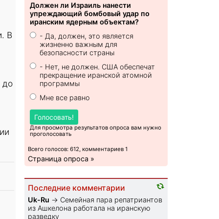
Должен ли Израиль нанести
упреждающий бомбовый удар по
иранским ядерным объектам?
. В
- Да, должен, это является
жизненно важным для
безопасности страны
- Нет, не должен. США обеспечат
прекращение иранской атомной
 до
программы
Мне все равно
Голосовать!
Для просмотра результатов опроса вам нужно
рии
проголосовать
Всего голосов: 612, комментариев 1
Страница опроса »
Последние комментарии
Uk-Ru
→
Семейная пара репатриантов
из Ашкелона работала на иранскую
разведку