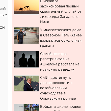
В Израиле
зафиксирован первый
вой
смертельный случай от
ные
лихорадки Западного
Нила
кой
У многоэтажного дома
в Северном Тель-Авиве
взорвалась осколочная
граната
Семейная пара
репатриантов из
Ашкелона работала на
иранскую разведку
СМИ: достигнуты
договоренности о
возобновлении
судоходства в
Ормузском проливе
Бойкот в школе привел