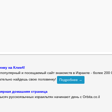
нку на Клик4!
й популярный и посещаемый сайт знакомств в Израиле - более 200 
зательно найдешь свою половинку!
Подробнее →
улярная домашняя страница
ысяч русскоязычных израильтян начинают день с Orbita.co.il