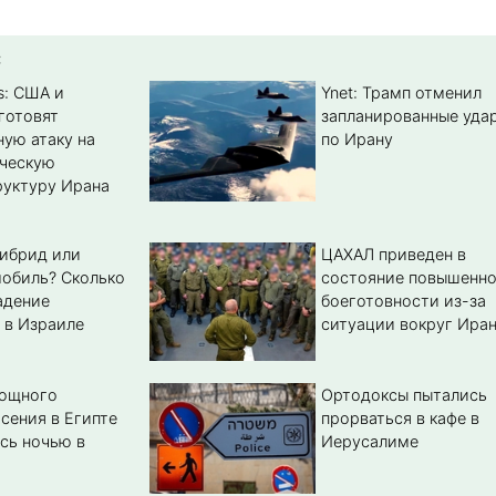
:
s: США и
Ynet: Трамп отменил
готовят
запланированные уда
ую атаку на
по Ирану
ическую
уктуру Ирана
гибрид или
ЦАХАЛ приведен в
обиль? Cколько
состояние повышенн
адение
боеготовности из-за
 в Израиле
ситуации вокруг Ира
мощного
Ортодоксы пытались
сения в Египте
прорваться в кафе в
сь ночью в
Иерусалиме