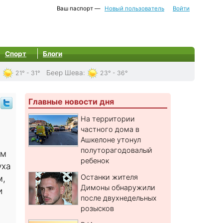
Ваш паспорт —
Новый пользователь
Войти
Спорт
Блоги
:
Беер Шева
:
21° - 31°
23° - 36°
Главные новости дня
На территории
частного дома в
Ашкелоне утонул
полуторагодовалый
ым
ребенок
уха
Останки жителя
м,
Димоны обнаружили
и
после двухнедельных
розысков