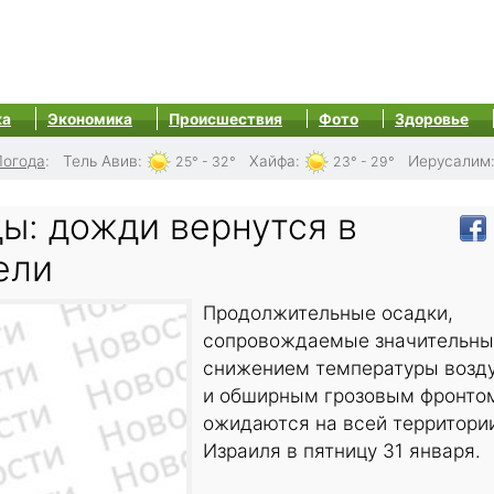
ка
Экономика
Происшествия
Фото
Здоровье
Погода
:
Тель Авив
:
Хайфа
:
Иерусалим
25° - 32°
23° - 29°
ы: дожди вернутся в
ели
Продолжительные осадки,
сопровождаемые значительн
снижением температуры возд
и обширным грозовым фронто
ожидаются на всей территори
Израиля в пятницу 31 января.