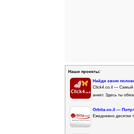
Наши проекты:
Найди свою полови
Click4.co.il — Самы
анкет. Здесь ты обя
Orbita.co.il — Поп
Ежедневно десятки т