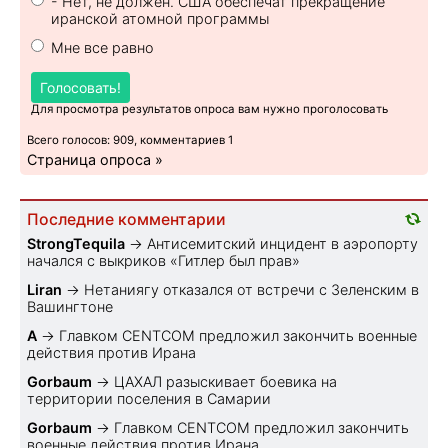
- Нет, не должен. США обеспечат прекращение
иранской атомной программы
Мне все равно
Голосовать!
Для просмотра результатов опроса вам нужно проголосовать
Всего голосов: 909, комментариев 1
Страница опроса »
Последние комментарии
StrongTequila
→
Антисемитский инцидент в аэропорту
начался с выкриков «Гитлер был прав»
Liran
→
Нетаниягу отказался от встречи с Зеленским в
Вашингтоне
A
→
Главком CENTCOM предложил закончить военные
действия против Ирана
Gorbaum
→
ЦАХАЛ разыскивает боевика на
территории поселения в Самарии
Gorbaum
→
Главком CENTCOM предложил закончить
военные действия против Ирана