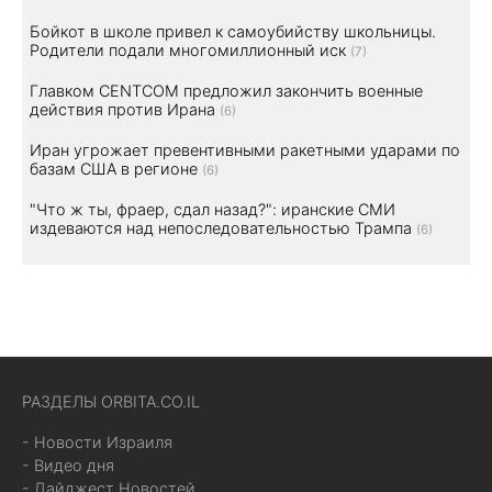
Бойкот в школе привел к самоубийству школьницы.
Родители подали многомиллионный иск
(7)
Главком CENTCOM предложил закончить военные
действия против Ирана
(6)
Иран угрожает превентивными ракетными ударами по
базам США в регионе
(6)
"Что ж ты, фраер, сдал назад?": иранские СМИ
издеваются над непоследовательностью Трампа
(6)
РАЗДЕЛЫ ORBITA.CO.IL
- Новости Израиля
- Видео дня
- Дайджест Новостей