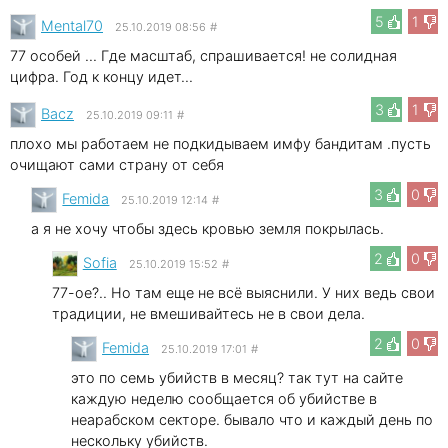
5
1
Mental70
25.10.2019 08:56
#
77 особей ... Где масштаб, спрашивается! не солидная
цифра. Год к концу идет...
3
1
Bacz
25.10.2019 09:11
#
плохо мы работаем не подкидываем имфу бандитам .пусть
очищают сами страну от себя
3
0
Femida
25.10.2019 12:14
#
а я не хочу чтобы здесь кровью земля покрылась.
2
0
Sofia
25.10.2019 15:52
#
77-ое?.. Но там еще не всё выяснили. У них ведь свои
традиции, не вмешивайтесь не в свои дела.
2
0
Femida
25.10.2019 17:01
#
это по семь убийств в месяц? так тут на сайте
каждую неделю сообщается об убийстве в
неарабском секторе. бывало что и каждый день по
нескольку убийств.