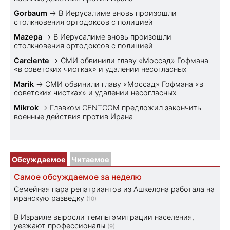
Gorbaum
→
В Иерусалиме вновь произошли
столкновения ортодоксов с полицией
Mazepa
→
В Иерусалиме вновь произошли
столкновения ортодоксов с полицией
Carciente
→
СМИ обвинили главу «Моссад» Гофмана
«в советских чистках» и удалении несогласных
Marik
→
СМИ обвинили главу «Моссад» Гофмана «в
советских чистках» и удалении несогласных
Mikrok
→
Главком CENTCOM предложил закончить
военные действия против Ирана
Обсуждаемое
Читаемое
Самое обсуждаемое за неделю
Семейная пара репатриантов из Ашкелона работала на
иранскую разведку
(10)
В Израиле выросли темпы эмиграции населения,
уезжают профессионалы
(9)