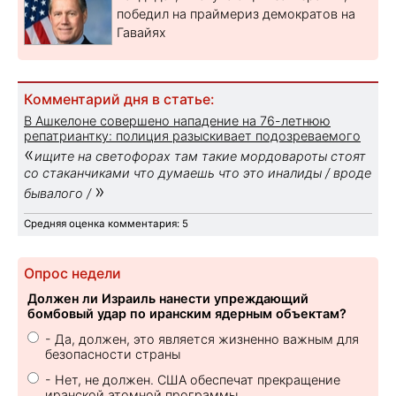
победил на праймериз демократов на
Гавайях
Комментарий дня в статье:
В Ашкелоне совершено нападение на 76-летнюю
репатриантку: полиция разыскивает подозреваемого
«
ищите на светофорах там такие мордовароты стоят
со стаканчиками что думаешь что это иналиды / вроде
»
бывалого /
Средняя оценка комментария: 5
Опрос недели
Должен ли Израиль нанести упреждающий
бомбовый удар по иранским ядерным объектам?
- Да, должен, это является жизненно важным для
безопасности страны
- Нет, не должен. США обеспечат прекращение
иранской атомной программы