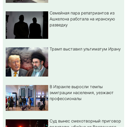
Семейная пара репатриантов из
Ашкелона работала на иранскую
разведку
Трамп выставил ультиматум Ирану
В Израиле выросли темпы
эмиграции населения, уезжают
профессионалы
Суд вынес смехотворный приговор
водителю-убийце из Восточного