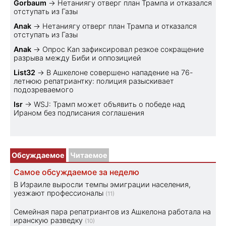
Gorbaum
→
Нетаниягу отверг план Трампа и отказался
отступать из Газы
Anak
→
Нетаниягу отверг план Трампа и отказался
отступать из Газы
Anak
→
Опрос Kan зафиксировал резкое сокращение
разрыва между Биби и оппозицией
List32
→
В Ашкелоне совершено нападение на 76-
летнюю репатриантку: полиция разыскивает
подозреваемого
Isr
→
WSJ: Трамп может объявить о победе над
Ираном без подписания соглашения
Обсуждаемое
Читаемое
Самое обсуждаемое за неделю
В Израиле выросли темпы эмиграции населения,
уезжают профессионалы
(11)
Семейная пара репатриантов из Ашкелона работала на
иранскую разведку
(10)