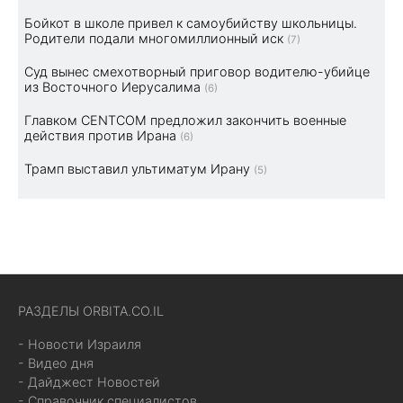
Бойкот в школе привел к самоубийству школьницы.
Родители подали многомиллионный иск
(7)
Суд вынес смехотворный приговор водителю-убийце
из Восточного Иерусалима
(6)
Главком CENTCOM предложил закончить военные
действия против Ирана
(6)
Трамп выставил ультиматум Ирану
(5)
РАЗДЕЛЫ ORBITA.CO.IL
- Новости Израиля
- Видео дня
- Дайджест Новостей
- Справочник специалистов