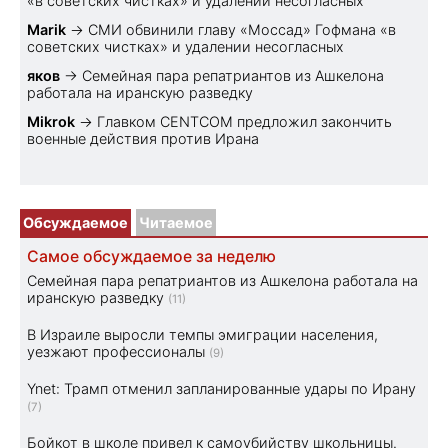
«в советских чистках» и удалении несогласных
Marik
→
СМИ обвинили главу «Моссад» Гофмана «в
советских чистках» и удалении несогласных
яков
→
Семейная пара репатриантов из Ашкелона
работала на иранскую разведку
Mikrok
→
Главком CENTCOM предложил закончить
военные действия против Ирана
Обсуждаемое
Читаемое
Самое обсуждаемое за неделю
Семейная пара репатриантов из Ашкелона работала на
иранскую разведку
(11)
В Израиле выросли темпы эмиграции населения,
уезжают профессионалы
(9)
Ynet: Трамп отменил запланированные удары по Ирану
(7)
Бойкот в школе привел к самоубийству школьницы.