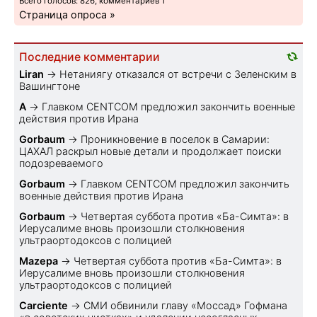
Всего голосов: 826, комментариев 1
Страница опроса »
Последние комментарии
Liran
→
Нетаниягу отказался от встречи с Зеленским в
Вашингтоне
A
→
Главком CENTCOM предложил закончить военные
действия против Ирана
Gorbaum
→
Проникновение в поселок в Самарии:
ЦАХАЛ раскрыл новые детали и продолжает поиски
подозреваемого
Gorbaum
→
Главком CENTCOM предложил закончить
военные действия против Ирана
Gorbaum
→
Четвертая суббота против «Ба-Симта»: в
Иерусалиме вновь произошли столкновения
ультраортодоксов с полицией
Mazepa
→
Четвертая суббота против «Ба-Симта»: в
Иерусалиме вновь произошли столкновения
ультраортодоксов с полицией
Carciente
→
СМИ обвинили главу «Моссад» Гофмана