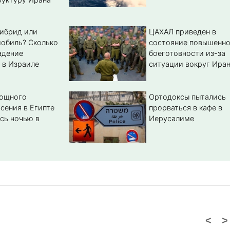
гибрид или
ЦАХАЛ приведен в
обиль? Cколько
состояние повышенн
адение
боеготовности из-за
 в Израиле
ситуации вокруг Ира
мощного
Ортодоксы пытались
сения в Египте
прорваться в кафе в
сь ночью в
Иерусалиме
<
>