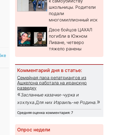
к самоубийству
школьницы. Родители
подали
многомиллионный иск
Двое бойцов ЦАХАЛ
погибли в Южном
Ливане, четверо
тяжело ранены
бке
Комментарий дня в статье:
Семейная пара репатриантов из
Ашкелона работала на иранскую
разведку
«
Засланные казачки-чурка и
»
хохлуха.Для них Израиль-не Родина.
Средняя оценка комментария: 7
Опрос недели