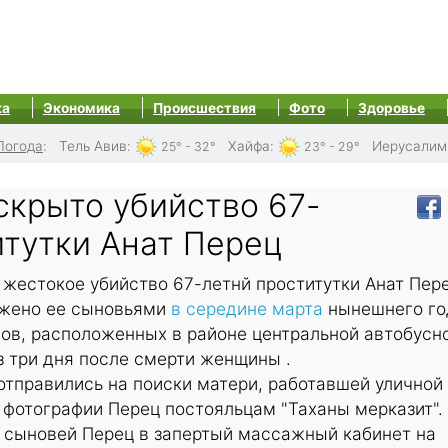
ка
Экономика
Происшествия
Фото
Здоровье
Погода
:
Тель Авив
:
Хайфа
:
Иерусалим
25° - 32°
23° - 29°
скрыто убийство 67-
итутки Анат Перец
жестокое убийство 67-летнй проститутки Анат Пере
ужено ее сыновьями
в середине марта
нынешнего го
мов, расположенных в районе центральной автобусн
з три дня после смерти женщины .
отправились на поиски матери, работавшей уличной
 фотографии Перец постояльцам "Таханы мерказит".
л сыновей Перец в запертый массажный кабинет на