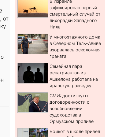
В Израиле
зафиксирован первый
й
смертельный случай от
, от
лихорадки Западного
ьку
Нила
У многоэтажного дома
в Северном Тель-Авиве
взорвалась осколочная
но
граната
Семейная пара
репатриантов из
он
Ашкелона работала на
иранскую разведку
СМИ: достигнуты
договоренности о
возобновлении
судоходства в
Ормузском проливе
Бойкот в школе привел