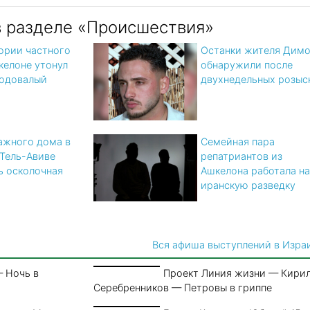
в разделе «Происшествия»
ории частного
Останки жителя Дим
келоне утонул
обнаружили после
годовалый
двухнедельных розыс
ажного дома в
Семейная пара
Тель-Авиве
репатриантов из
ь осколочная
Ашкелона работала на
иранскую разведку
Вся афиша выступлений в Изра
 Ночь в
Проект Линия жизни — Кири
Серебренников — Петровы в гриппе