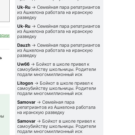
Uk-Ru
→
Семейная пара репатриантов
из Ашкелона работала на иранскую
разведку
Uk-Ru
→
Семейная пара репатриантов
из Ашкелона работала на иранскую
арии
разведку
Dauzh
→
Семейная пара репатриантов
из Ашкелона работала на иранскую
разведку
ь
Uw66
→
Бойкот в школе привел к
самоубийству школьницы. Родители
подали многомиллионный иск
Litogon
→
Бойкот в школе привел к
самоубийству школьницы. Родители
подали многомиллионный иск
Samovar
→
Семейная пара
репатриантов из Ашкелона работала
на иранскую разведку
ры
Samovar
→
Бойкот в школе привел к
самоубийству школьницы. Родители
подали многомиллионный иск