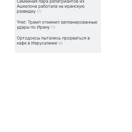
Семейная пара репатриантов из
Ашкелона работала на иранскую
разведку
(7)
Ynet: Трамп отменил запланированные
удары по Ирану
(7)
Ортодоксы пытались прорваться в
кафе в Иерусалиме
(6)