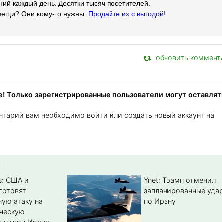
ий каждый день. Десятки тысяч посетителей.
вещи? Они кому-то нужны.
Продайте их с выгодой!
обновить коммент
! Только зарегистрированные пользователи могут оставлят
нтарий вам необходимо войти или создать новый аккаунт на
:
s: США и
Ynet: Трамп отменил
готовят
запланированные уда
ую атаку на
по Ирану
ическую
уктуру Ирана