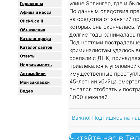
улице Эрлингер, где и бы
Гороскопы
По данным следствия пре
Афиша и касса
на средства от занятий п
Click4.co.il
которых она скончалась. 
Объявления
долгие годы занималась п
Каталог профи
Под ногтями пострадавше
Каталог сайтов
криминалистам удалось в
Oтветы
совпали с ДНК, принадле
Недвижимость
привлекался к уголовной 
имущественные преступл
Автомобили
45-летний убийца смертел
Мои закладки
пытался отобрать у постр
Видео
1.000 шекелей.
Важно! Подпишись на на
Читайте нас в Те