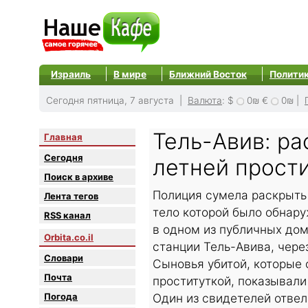
Израиль
В мире
Ближний Восток
Полити
Сегодня пятница, 7 августа |
Валюта
:
$
0₪
€
0₪
|
Тель-Авив: ра
Главная
Сегодня
летней прост
Поиск в архиве
Полиция сумела раскрыть 
Лента тегов
тело которой было обнар
RSS канал
в одном из публичных до
Orbita.co.il
станции Тель-Авива, чере
Словари
Сыновья убитой, которые 
Почта
проституткой, показывали
Погода
Один из свидетелей отве