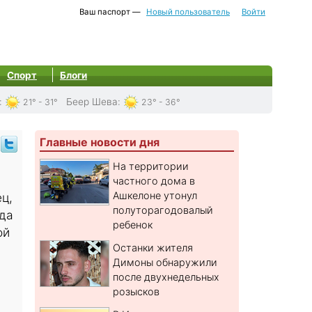
Ваш паспорт —
Новый пользователь
Войти
Спорт
Блоги
:
Беер Шева
:
21° - 31°
23° - 36°
Главные новости дня
На территории
частного дома в
Ашкелоне утонул
ц,
полуторагодовалый
да
ребенок
ой
Останки жителя
Димоны обнаружили
после двухнедельных
розысков