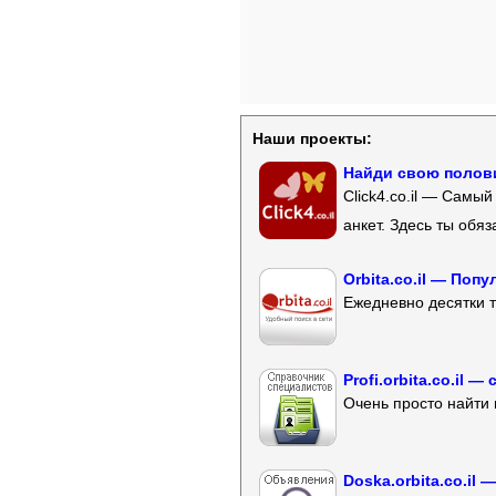
Наши проекты:
Найди свою полови
Click4.co.il — Самы
анкет. Здесь ты обя
Orbita.co.il — Поп
Ежедневно десятки т
Profi.orbita.co.il
Очень просто найти 
Doska.orbita.co.il