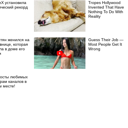
eX установила
Tropes Hollywood
ический рекорд
Invented That Have
Nothing To Do With
Reality
стян женился на
Guess Their Job —
внице, которая
Most People Get It
ла в доме его
Wrong
и
посты любимых
рам каналов в
м месте!