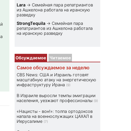
Lara
→
Семейная пара репатриантов
из Ашкелона работала на иранскую
разведку
StrongTequila
→
Семейная пара
ой
репатриантов из Ашкелона работала
на иранскую разведку
на
Обсуждаемое
Читаемое
Самое обсуждаемое за неделю
CBS News: США и Израиль готовят
масштабную атаку на энергетическую
инфраструктуру Ирана
(9)
В Израиле выросли темпы эмиграции
населения, уезжают профессионалы
(9)
«Нацисты - вон!»: толпа ортодоксов
напала на военнослужащих ЦАХАЛ в
Иерусалиме
(7)