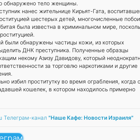
ло обнаружено тело женщины.
ступник нанес жительнице Кирьят-Гата, воспитавше
роституцией шестерых детей, многочисленные побои
Убитая была известна в криминальном мире, поскол
роституцией.
й были обнаружены частицы кожи, из которых
ыделить ДНК преступника. Полученные образцы
жащим некому Азизу Давидову, который неоднократ
ответственности за торговлю наркотиками и другие
ения.
ьно избил проститутку во время ограбления, когда 
адавшей кошелек, в котором находилось примерно
ш Телеграм-канал
"Наше Кафе: Новости Израиля"
леграм