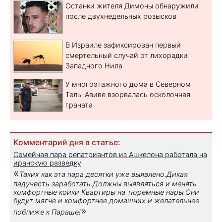
Останки жителя Димоны обнаружили
после двухнедельных розысков
В Израиле зафиксирован первый
смертельный случай от лихорадки
Западного Нила
У многоэтажного дома в Северном
Тель-Авиве взорвалась осколочная
граната
Комментарий дня в статье:
Семейная пара репатриантов из Ашкелона работала на
иранскую разведку
«
Таких как эта пара десятки уже выявлено.Дикая
падучесть заработать.Должны выявляться и менять
комфортные койки Квартиры на тюремные нары.Они
будут мягче и комфортнее домашних и желательнее
»
поближе к Параше!