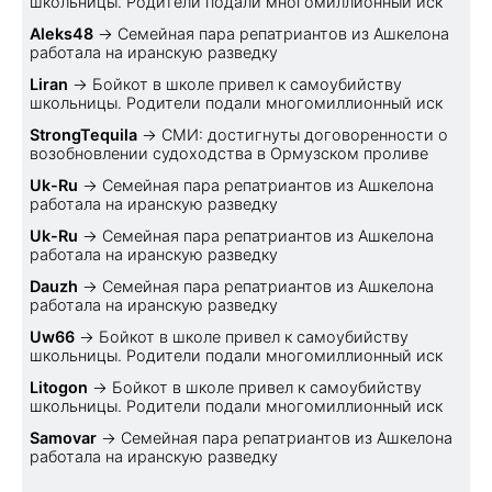
школьницы. Родители подали многомиллионный иск
Aleks48
→
Семейная пара репатриантов из Ашкелона
работала на иранскую разведку
Liran
→
Бойкот в школе привел к самоубийству
школьницы. Родители подали многомиллионный иск
StrongTequila
→
СМИ: достигнуты договоренности о
возобновлении судоходства в Ормузском проливе
Uk-Ru
→
Семейная пара репатриантов из Ашкелона
работала на иранскую разведку
Uk-Ru
→
Семейная пара репатриантов из Ашкелона
работала на иранскую разведку
Dauzh
→
Семейная пара репатриантов из Ашкелона
работала на иранскую разведку
Uw66
→
Бойкот в школе привел к самоубийству
школьницы. Родители подали многомиллионный иск
Litogon
→
Бойкот в школе привел к самоубийству
школьницы. Родители подали многомиллионный иск
Samovar
→
Семейная пара репатриантов из Ашкелона
работала на иранскую разведку