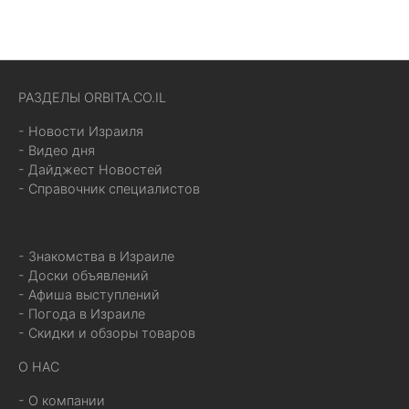
РАЗДЕЛЫ ORBITA.CO.IL
- Новости Израиля
- Видео дня
- Дайджест Новостей
- Справочник специалистов
- Знакомства в Израиле
- Доски объявлений
- Афиша выступлений
- Погода в Израиле
- Скидки и обзоры товаров
О НАС
- О компании