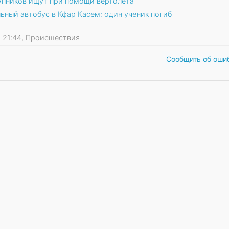
упников ищут при помощи вертолета
ьный автобус в Кфар Касем: один ученик погиб
09 21:44, Происшествия
Сообщить об оши