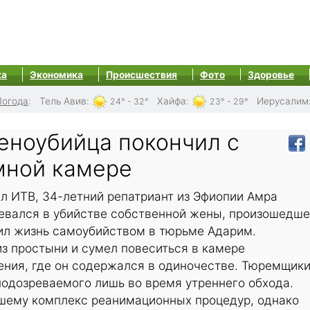
ка
Экономика
Происшествия
Фото
Здоровье
Погода
:
Тель Авив
:
Хайфа
:
Иерусалим
24° - 32°
23° - 29°
еноубийца покончил с
мной камере
л ИТВ, 34-летний репатриант из Эфиопии Амра
ревался в убийстве собственной жены, произошедш
чил жизнь самоубийством в тюрьме Адарим.
з простыни и сумел повеситься в камере
ения, где он содержался в одиночестве. Тюремщик
одозреваемого лишь во время утреннего обхода.
шему комплекс реанимационных процедур, однако