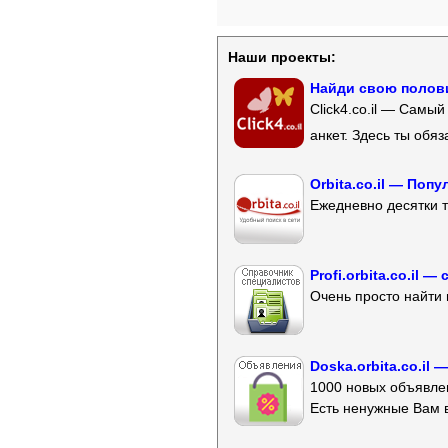
Наши проекты:
Найди свою полови
Click4.co.il — Самы
анкет. Здесь ты обя
Orbita.co.il — Поп
Ежедневно десятки т
Profi.orbita.co.il
Очень просто найти 
Doska.orbita.co.il
1000 новых объявлен
Есть ненужные Вам 