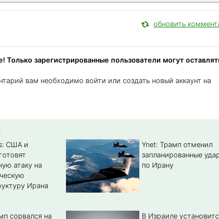
обновить коммент
! Только зарегистрированные пользователи могут оставлят
нтарий вам необходимо войти или создать новый аккаунт на
:
s: США и
Ynet: Трамп отменил
готовят
запланированные уда
ую атаку на
по Ирану
ическую
уктуру Ирана
мп сорвался на
В Израиле установитс