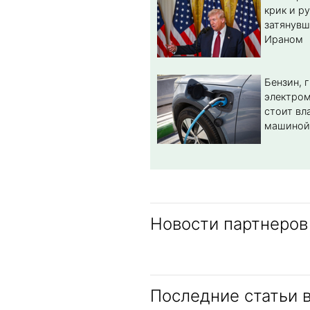
крик и ру
затянувш
Ираном
Бензин, 
электром
стоит вл
машиной
Новости партнеров
Последние статьи 