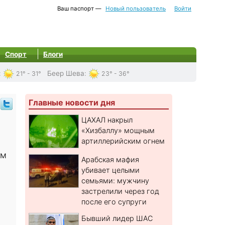
Ваш паспорт —
Новый пользователь
Войти
Спорт
Блоги
:
Беер Шева
:
21° - 31°
23° - 36°
Главные новости дня
ЦАХАЛ накрыл
«Хизбаллу» мощным
артиллерийским огнем
ем
Арабская мафия
убивает целыми
семьями: мужчину
застрелили через год
и
после его супруги
Бывший лидер ШАС