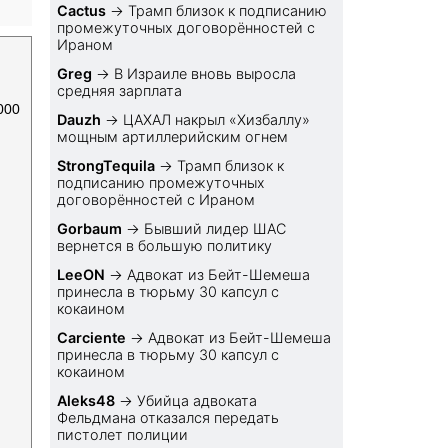
Cactus
→
Трамп близок к подписанию
промежуточных договорённостей с
Ираном
Greg
→
В Израиле вновь выросла
средняя зарплата
000
Dauzh
→
ЦАХАЛ накрыл «Хизбаллу»
мощным артиллерийским огнем
StrongTequila
→
Трамп близок к
подписанию промежуточных
договорённостей с Ираном
Gorbaum
→
Бывший лидер ШАС
вернется в большую политику
LeeON
→
Адвокат из Бейт-Шемеша
принесла в тюрьму 30 капсул с
кокаином
Carciente
→
Адвокат из Бейт-Шемеша
принесла в тюрьму 30 капсул с
кокаином
Aleks48
→
Убийца адвоката
Фельдмана отказался передать
пистолет полиции