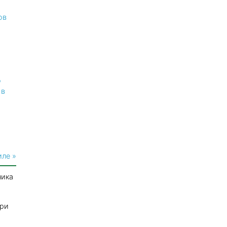
ов
о
 в
иле »
ника
три