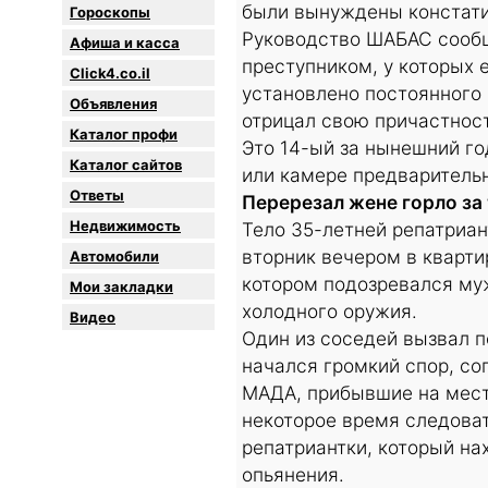
были вынуждены констати
Гороскопы
Руководство ШАБАС сообщ
Афиша и касса
преступником, у которых е
Click4.co.il
установлено постоянного
Объявления
отрицал свою причастност
Каталог профи
Это 14-ый за нынешний го
Каталог сайтов
или камере предваритель
Oтветы
Перерезал жене горло за 
Недвижимость
Тело 35-летней репатриа
вторник вечером в кварти
Автомобили
котором подозревался му
Мои закладки
холодного оружия.
Видео
Один из соседей вызвал п
начался громкий спор, с
МАДА, прибывшие на мест
некоторое время следова
репатриантки, который на
опьянения.