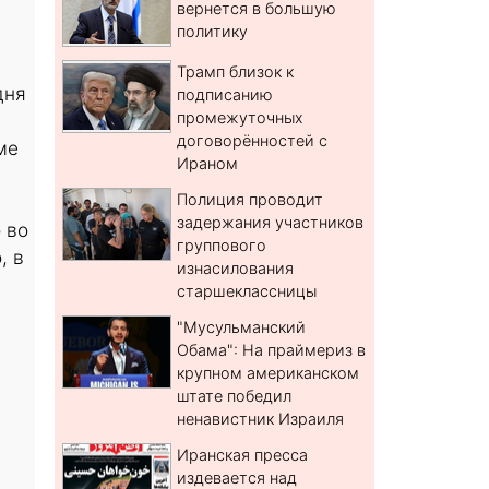
вернется в большую
политику
Трамп близок к
дня
подписанию
промежуточных
договорённостей с
ме
Ираном
Полиция проводит
задержания участников
 во
группового
, в
изнасилования
старшеклассницы
"Мусульманский
и
Обама": На праймериз в
крупном американском
штате победил
ненавистник Израиля
Иранская пресса
издевается над