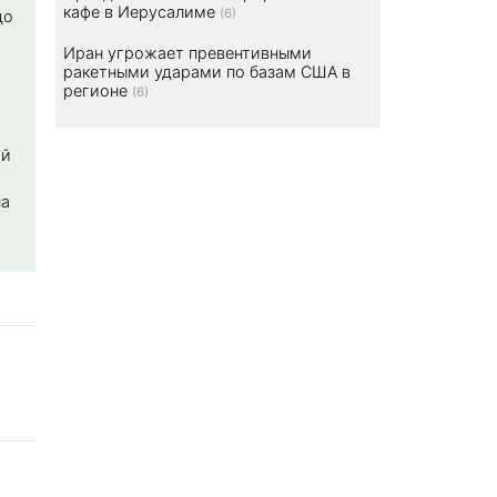
кафе в Иерусалиме
(6)
до
Иран угрожает превентивными
ракетными ударами по базам США в
регионе
(6)
ой
на