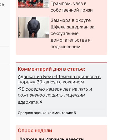
сь
Трампом: увяз в
собственной грязи
Заммэра в округе
Шфела задержан за
сексуальные
домогательства к
подчиненным
Комментарий дня в статье:
Адвокат из Бейт-Шемеша принесла в
тюрьму 30 капсул с кокаином
«
В соседню камеру лет на пять и
пожизненоо лишить лицензии
»
адвоката.
Средняя оценка комментария: 6
Опрос недели
Должен ли Израиль нанести