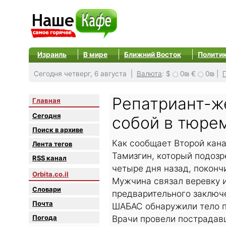
Израиль
В мире
Ближний Восток
Полити
Сегодня четверг, 6 августа |
Валюта
:
$
0₪
€
0₪
|
Репатриант-ж
Главная
Сегодня
собой в тюре
Поиск в архиве
Как сообщает Второй кана
Лента тегов
Тамизгин, который подоз
RSS канал
четыре дня назад, покон
Orbita.co.il
Мужчина связал веревку и
Словари
предварительного заключ
Почта
ШАБАС обнаружили тело п
Погода
Врачи провели пострадав