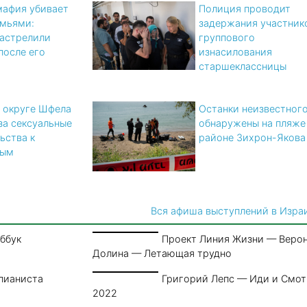
мафия убивает
Полиция проводит
мьями:
задержания участник
астрелили
группового
после его
изнасилования
старшеклассницы
 округе Шфела
Останки неизвестног
за сексуальные
обнаружены на пляже
ьства к
районе Зихрон-Якова
ным
Вся афиша выступлений в Изра
ббук
Проект Линия Жизни — Веро
Долина — Летающая трудно
пианиста
Григорий Лепс — Иди и Смо
2022