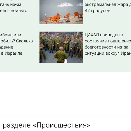
гань из-за
экстремальная жара 
ейся войны с
47 градусов
гибрид или
ЦАХАЛ приведен в
обиль? Cколько
состояние повышенн
адение
боеготовности из-за
 в Израиле
ситуации вокруг Ира
в разделе «Происшествия»