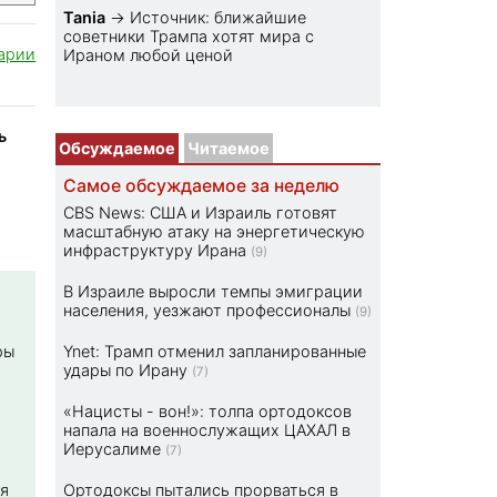
Tania
→
Источник: ближайшие
советники Трампа хотят мира с
арии
Ираном любой ценой
ь
Обсуждаемое
Читаемое
Самое обсуждаемое за неделю
CBS News: США и Израиль готовят
масштабную атаку на энергетическую
инфраструктуру Ирана
(9)
В Израиле выросли темпы эмиграции
населения, уезжают профессионалы
(9)
ры
Ynet: Трамп отменил запланированные
удары по Ирану
(7)
«Нацисты - вон!»: толпа ортодоксов
напала на военнослужащих ЦАХАЛ в
Иерусалиме
(7)
я
Ортодоксы пытались прорваться в