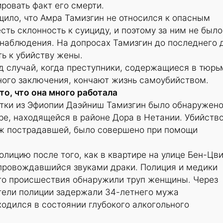
ровать факт его смерти.
ило, что Амра Тамизгин не относился к опасным
сть склонность к суициду, и поэтому за ним не было
 наблюдения. На допросах Тамизгин до последнего 
ь к убийству жены.
д случай, когда преступники, содержащиеся в тюрь
ного заключения, кончают жизнь самоубийством.
то, что она много работала
нтки из Эфиопии Даэйниш Тамизгин было обнаружено
ре, находящейся в районе Дора в Нетании. Убийство
ж пострадавшей, было совершено при помощи
олицию после того, как в квартире на улице Бен-Цв
опровождавшийся звуками драки. Полиция и медики
о происшествия обнаружили труп женщины. Через
тели полиции задержали 34-летнего мужа
ходился в состоянии глубокого алкогольного