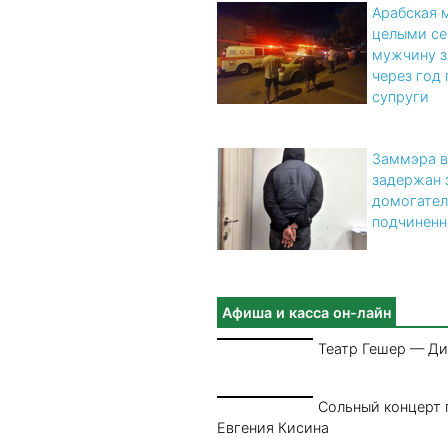
Арабская 
целыми се
мужчину з
через год 
супруги
Заммэра в
задержан 
домогател
подчинен
Афиша и касса он-лайн
Театр Гешер — Ди
Сольный концерт 
Евгения Кисина