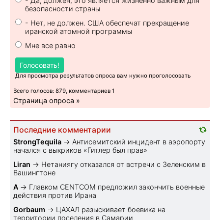
- Да, должен, это является жизненно важным для
безопасности страны
- Нет, не должен. США обеспечат прекращение
иранской атомной программы
Мне все равно
Голосовать!
Для просмотра результатов опроса вам нужно проголосовать
Всего голосов: 879, комментариев 1
Страница опроса »
Последние комментарии
StrongTequila
→
Антисемитский инцидент в аэропорту
начался с выкриков «Гитлер был прав»
Liran
→
Нетаниягу отказался от встречи с Зеленским в
Вашингтоне
A
→
Главком CENTCOM предложил закончить военные
действия против Ирана
Gorbaum
→
ЦАХАЛ разыскивает боевика на
территории поселения в Самарии