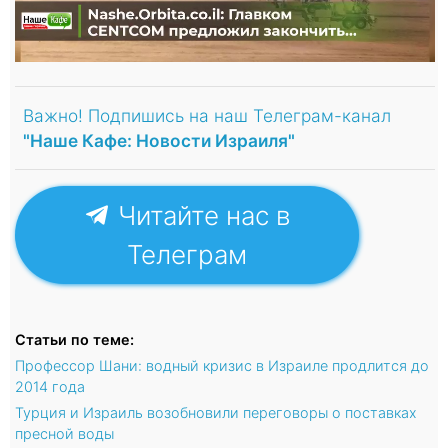
Важно! Подпишись на наш Телеграм-канал
"Наше Кафе: Новости Израиля"
Читайте нас в
Телеграм
Статьи по теме:
Профессор Шани: водный кризис в Израиле продлится до
2014 года
Турция и Израиль возобновили переговоры о поставках
пресной воды