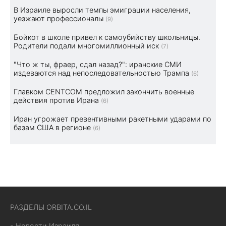
В Израиле выросли темпы эмиграции населения,
уезжают профессионалы
(9)
Бойкот в школе привел к самоубийству школьницы.
Родители подали многомиллионный иск
(7)
"Что ж ты, фраер, сдал назад?": иранские СМИ
издеваются над непоследовательностью Трампа
(6)
Главком CENTCOM предложил закончить военные
действия против Ирана
(6)
Иран угрожает превентивными ракетными ударами по
базам США в регионе
(6)
РАЗДЕЛЫ ORBITA.CO.IL
- Новости Израиля