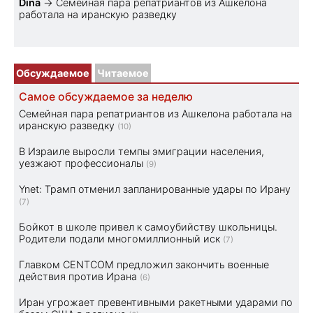
Dina
→
Семейная пара репатриантов из Ашкелона
работала на иранскую разведку
Обсуждаемое
Читаемое
Самое обсуждаемое за неделю
Семейная пара репатриантов из Ашкелона работала на
иранскую разведку
(10)
В Израиле выросли темпы эмиграции населения,
уезжают профессионалы
(9)
Ynet: Трамп отменил запланированные удары по Ирану
(7)
Бойкот в школе привел к самоубийству школьницы.
Родители подали многомиллионный иск
(7)
Главком CENTCOM предложил закончить военные
действия против Ирана
(6)
Иран угрожает превентивными ракетными ударами по