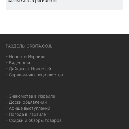
базам США в регионе
(6)
РАЗДЕЛЫ ORBITA.CO.IL
- Новости Израиля
- Видео дня
- Дайджест Новостей
- Справочник специалистов
- Знакомства в Израиле
- Доски объявлений
- Афиша выступлений
- Погода в Израиле
- Скидки и обзоры товаров