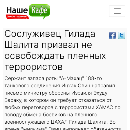
Сослуживец Гилада
Шалита призвал не
освобождать пленных
террористов
Сержант запаса роты "А-Махац" 188-го
танкового соединения Ицхак Овиц направил
письмо министру обороны Израиля Эхуду
Бараку, в котором он требует отказаться от
любых переговоров с террористами ХАМАС по
поводу обмена боевиков на пленного
военнослужащего ЦАХАЛ Гилада Шалита. Во
время "милуима" Овиц выполняет обязанности