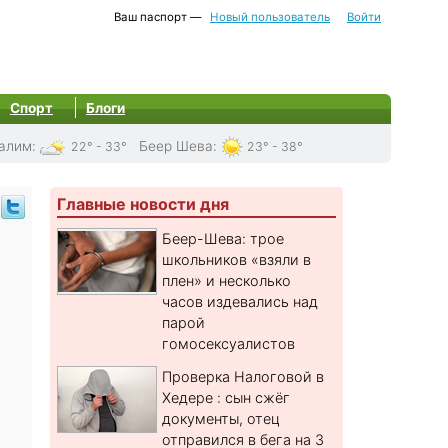
Ваш паспорт —
Новый пользователь
Войти
Спорт
Блоги
алим
:
Беер Шева
:
22° - 33°
23° - 38°
Главные новости дня
Беер-Шева: трое
школьников «взяли в
плен» и несколько
часов издевались над
парой
гомосексуалистов
Проверка Налоговой в
Хедере : сын сжёг
документы, отец
отправился в бега на 3