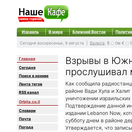
Израиль
В мире
Ближний Восток
Полити
Сегодня воскресенье, 9 августа |
Валюта
:
$
0₪
€
Взрывы в Южн
Главная
Сегодня
прослушивал 
Поиск в архиве
Как сообщила радиостанци
Лента тегов
районе Вади Хула и Хали
RSS канал
уничтожении израильских
Orbita.co.il
Подтверждение данной ин
Словари
издании Lebanon Now, ко
Почта
субботу днем в районе де
Погода
Утверждается, что запис