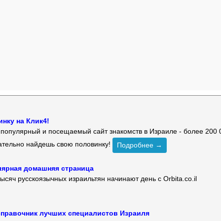
нку на Клик4!
й популярный и посещаемый сайт знакомств в Израиле - более 200 
зательно найдешь свою половинку!
Подробнее →
улярная домашняя страница
ысяч русскоязычных израильтян начинают день с Orbita.co.il
 — справочник лучших специалистов Израиля