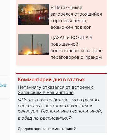
В Петах-Тикве
загорелся строящийся
торговый центр,
возможен поджог
ЦАХАЛ и ВС США в
повышенной
боеготовности на фоне
переговоров с Ираном
Комментарий дня в статье:
бке
Нетаниягу отказался от встречи с
Зеленским в Вашингтоне
«
Просто очень боятся , что грузины
перестанут поставлять хинкали и
хачапури. Геополитика геополитикой,
»
а обед по расписанию.
Средняя оценка комментария: 2