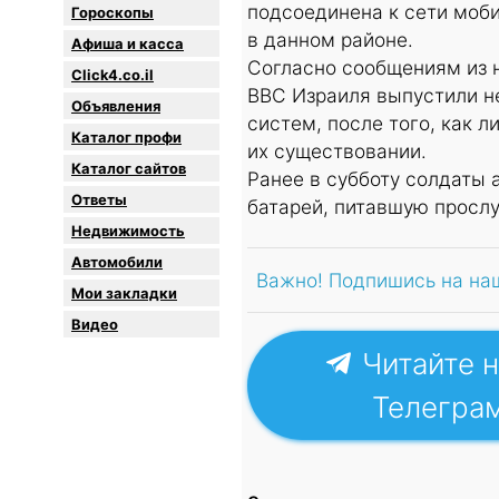
подсоединена к сети моби
Гороскопы
в данном районе.
Афиша и касса
Согласно сообщениям из 
Click4.co.il
ВВС Израиля выпустили н
Объявления
систем, после того, как 
Каталог профи
их существовании.
Каталог сайтов
Ранее в субботу солдаты 
Oтветы
батарей, питавшую просл
Недвижимость
Автомобили
Важно! Подпишись на на
Мои закладки
Видео
Читайте н
Телегра