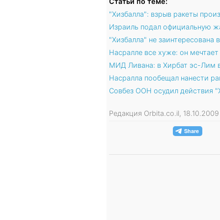
Статьи по теме:
"Хизбалла": взрыв ракеты про
Израиль подал официальную жа
"Хизбалла" не заинтересована 
Насралле все хуже: он мечтае
МИД Ливана: в Хирбат эс-Лим 
Насралла пообещал нанести ра
Совбез ООН осудил действия "
Редакция Orbita.co.il, 18.10.200