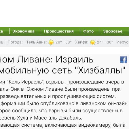
ка
Экономика
Происшествия
Фото
Здоровье
0₪
|
Погода
:
Тель Авив
:
Хайфа
:
Иерус
26° - 33°
24° - 30°
ом Ливане: Израиль
мобильную сеть "Хизбаллы"
я "Коль Исраэль", взрывы, произошедшие вчера в
т аль-Онк в Южном Ливане были произведены при
 разведывательных и прослушивающих систем.
формации было опубликовано в ливанском он-лайн
торое сообщило, что взрывы были осуществлены в
ревень Хула и Масс аль-Джабаль.
ывающая система, включающая видеокамеру, была