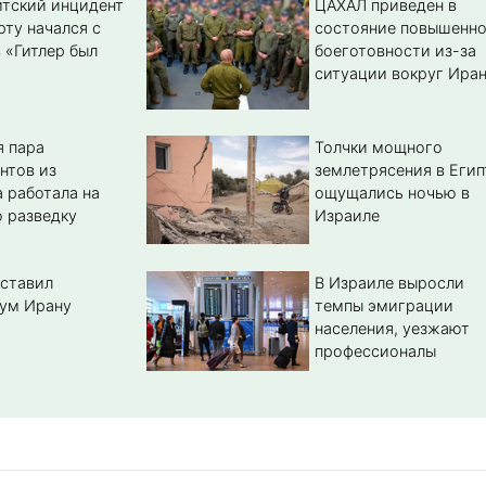
тский инцидент
ЦАХАЛ приведен в
рту начался с
состояние повышенн
 «Гитлер был
боеготовности из-за
ситуации вокруг Ира
 пара
Толчки мощного
нтов из
землетрясения в Егип
 работала на
ощущались ночью в
 разведку
Израиле
ставил
В Израиле выросли
ум Ирану
темпы эмиграции
населения, уезжают
профессионалы