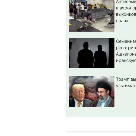
Антисеми
в аэропо
выкриков
прав»
Семейная
репатриа
Ашкелона
иранскую
Трамп вы
ультимат