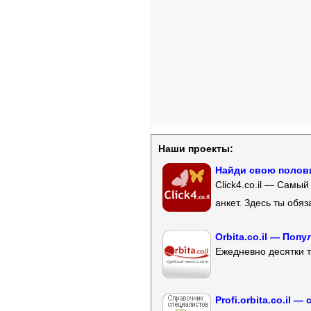
Наши проекты:
Найди свою полови
Click4.co.il — Самы
анкет. Здесь ты обя
Orbita.co.il — Поп
Ежедневно десятки т
Profi.orbita.co.il