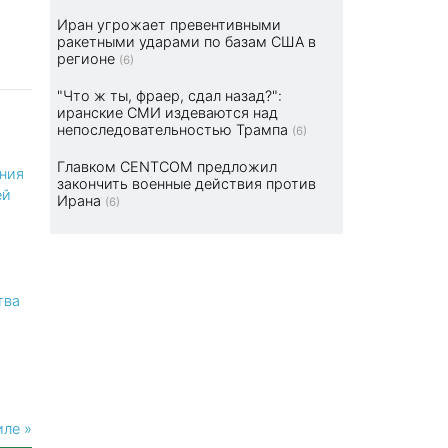
Иран угрожает превентивными
ракетными ударами по базам США в
регионе
(6)
"Что ж ты, фраер, сдал назад?":
иранские СМИ издеваются над
непоследовательностью Трампа
(6)
Главком CENTCOM предложил
ния
закончить военные действия против
ей
Ирана
(6)
тва
иле »