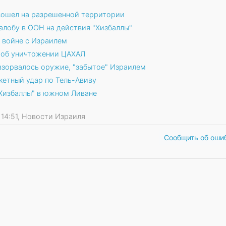
изошел на разрешенной территории
лобу в ООН на действия "Хизбаллы"
в войне с Израилем
т об уничтожении ЦАХАЛ
взорвалось оружие, "забытое" Израилем
кетный удар по Тель-Авиву
Хизбаллы" в южном Ливане
9 14:51, Новости Израиля
Сообщить об оши