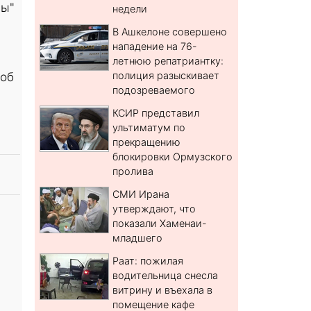
лы"
недели
В Ашкелоне совершено
нападение на 76-
летнюю репатриантку:
 об
полиция разыскивает
подозреваемого
КСИР представил
ультиматум по
прекращению
блокировки Ормузского
пролива
СМИ Ирана
утверждают, что
показали Хаменаи-
младшего
Раат: пожилая
водительница снесла
витрину и въехала в
помещение кафе