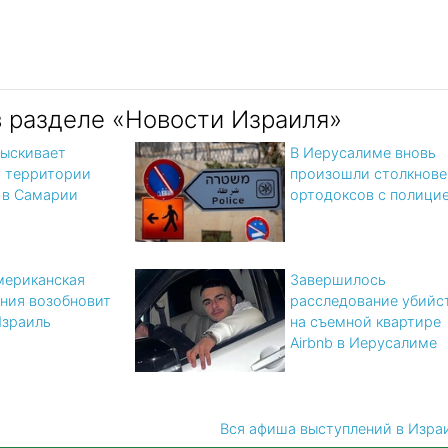
в разделе «Новости Израиля»
ыскивает
В Иерусалиме вновь
а территории
произошли столкнове
 в Самарии
ортодоксов с полици
мериканская
Завершилось
ния возобновит
расследование убийс
Израиль
на съемной квартире
Airbnb в Иерусалиме
Вся афиша выступлений в Изра