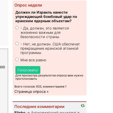
Опрос недели
Должен ли Израиль нанести
упреждающий бомбовый удар по
иранским ядерным объектам?
- Да, должен, это является
жизненно важным для
безопасности страны
- Нет, не должен. США обеспечат
прекращение иранской атомной
программы
Мне все равно
000
Голосовать!
Для просмотра результатов опроса вам нужно
проголосовать
Всего голосов: 933, комментариев 1
Страница опроса »
Последние комментарии
Elinho
→
Антисемитский инцидент в