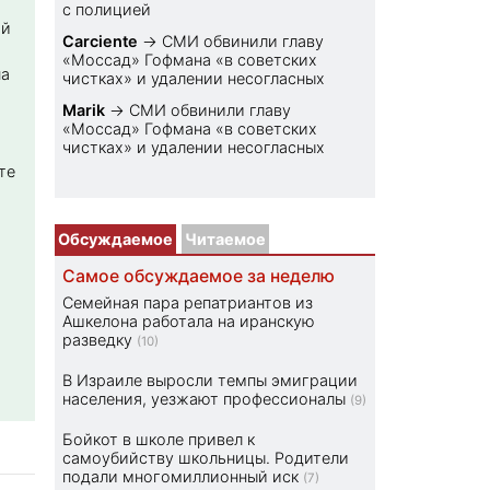
с полицией
ой
Carciente
→
СМИ обвинили главу
«Моссад» Гофмана «в советских
на
чистках» и удалении несогласных
Marik
→
СМИ обвинили главу
«Моссад» Гофмана «в советских
чистках» и удалении несогласных
те
Обсуждаемое
Читаемое
Самое обсуждаемое за неделю
Семейная пара репатриантов из
Ашкелона работала на иранскую
разведку
(10)
В Израиле выросли темпы эмиграции
населения, уезжают профессионалы
(9)
Бойкот в школе привел к
самоубийству школьницы. Родители
подали многомиллионный иск
(7)