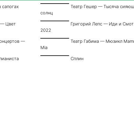
в сапогах
Театр Гешер — Тысяча сияю
солнц
 — Цвет
Григорий Лепс — Иди и Смо
2022
концертов —
Театр Габима — Мюзикл Ma
Mia
пианиста
Сплин