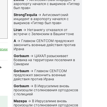
аэропорту начался с выкриков «Гитлер
был прав»
StrongTequila
→
Антисемитский
инцидент в аэропорту начался с
выкриков «Гитлер был прав»
Liran
→
Нетаниягу отказался от
встречи с Зеленским в Вашингтоне
A
→
Главком CENTCOM предложил
закончить военные действия против
Ирана
арии
Gorbaum
→
ЦАХАЛ разыскивает
боевика на территории поселения в
Самарии
ь
Gorbaum
→
Главком CENTCOM
предложил закончить военные
действия против Ирана
Gorbaum
→
В Иерусалиме вновь
произошли столкновения ортодоксов
с полицией
Mazepa
→
В Иерусалиме вновь
произошли столкновения ортодоксов