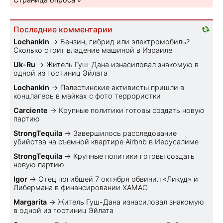
Последние комментарии
Lochankin
→
Бензин, гибрид или электромобиль?
Cколько стоит владение машиной в Израиле
Uk-Ru
→
Житель Гуш-Дана изнасиловал знакомую в
одной из гостиниц Эйлата
Lochankin
→
Палестинские активисты пришли в
концлагерь в майках с фото террористки
Carciente
→
Крупные политики готовы создать новую
партию
StrongTequila
→
Завершилось расследование
убийства на съемной квартире Airbnb в Иерусалиме
StrongTequila
→
Крупные политики готовы создать
новую партию
Igor
→
Отец погибшей 7 октября обвинил «Ликуд» и
Либермана в финансировании ХАМАС
Margarita
→
Житель Гуш-Дана изнасиловал знакомую
в одной из гостиниц Эйлата