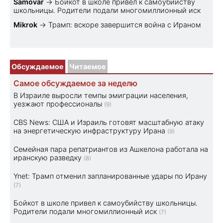
Samovar
→
Бойкот в школе привел к самоубийству
школьницы. Родители подали многомиллионный иск
Mikrok
→
Трамп: вскоре завершится война с Ираном
Обсуждаемое
Читаемое
Самое обсуждаемое за неделю
В Израиле выросли темпы эмиграции населения,
уезжают профессионалы
(9)
CBS News: США и Израиль готовят масштабную атаку
на энергетическую инфраструктуру Ирана
(9)
Семейная пара репатриантов из Ашкелона работала на
иранскую разведку
(8)
Ynet: Трамп отменил запланированные удары по Ирану
(7)
Бойкот в школе привел к самоубийству школьницы.
Родители подали многомиллионный иск
(7)