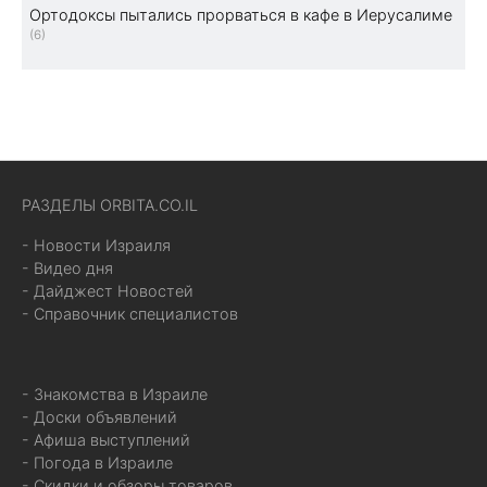
Ортодоксы пытались прорваться в кафе в Иерусалиме
(6)
РАЗДЕЛЫ ORBITA.CO.IL
- Новости Израиля
- Видео дня
- Дайджест Новостей
- Справочник специалистов
- Знакомства в Израиле
- Доски объявлений
- Афиша выступлений
- Погода в Израиле
- Скидки и обзоры товаров