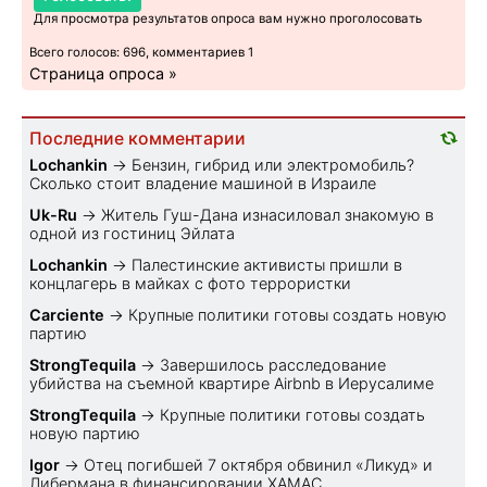
Для просмотра результатов опроса вам нужно проголосовать
Всего голосов: 696, комментариев 1
Страница опроса »
Последние комментарии
Lochankin
→
Бензин, гибрид или электромобиль?
Cколько стоит владение машиной в Израиле
Uk-Ru
→
Житель Гуш-Дана изнасиловал знакомую в
одной из гостиниц Эйлата
Lochankin
→
Палестинские активисты пришли в
концлагерь в майках с фото террористки
Carciente
→
Крупные политики готовы создать новую
партию
StrongTequila
→
Завершилось расследование
убийства на съемной квартире Airbnb в Иерусалиме
StrongTequila
→
Крупные политики готовы создать
новую партию
Igor
→
Отец погибшей 7 октября обвинил «Ликуд» и
Либермана в финансировании ХАМАС