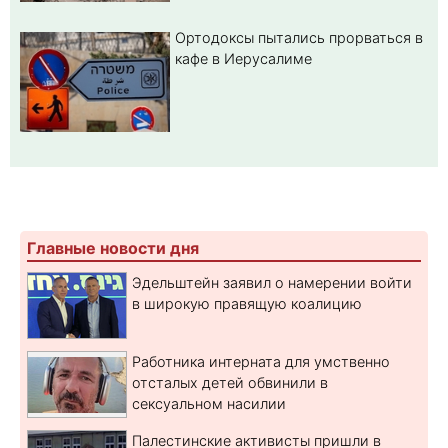
Ортодоксы пытались прорваться в
кафе в Иерусалиме
Главные новости дня
Эдельштейн заявил о намерении войти
в широкую правящую коалицию
Работника интерната для умственно
отсталых детей обвинили в
сексуальном насилии
Палестинские активисты пришли в