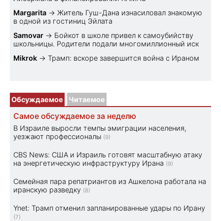
Margarita
→
Житель Гуш-Дана изнасиловал знакомую
в одной из гостиниц Эйлата
Samovar
→
Бойкот в школе привел к самоубийству
школьницы. Родители подали многомиллионный иск
Mikrok
→
Трамп: вскоре завершится война с Ираном
Обсуждаемое
Читаемое
Самое обсуждаемое за неделю
В Израиле выросли темпы эмиграции населения,
уезжают профессионалы
(9)
CBS News: США и Израиль готовят масштабную атаку
на энергетическую инфраструктуру Ирана
(9)
Семейная пара репатриантов из Ашкелона работала на
иранскую разведку
(8)
Ynet: Трамп отменил запланированные удары по Ирану
(7)