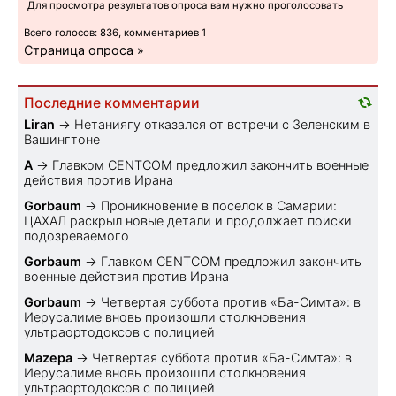
Для просмотра результатов опроса вам нужно проголосовать
Всего голосов: 836, комментариев 1
Страница опроса »
Последние комментарии
Liran
→
Нетаниягу отказался от встречи с Зеленским в
Вашингтоне
A
→
Главком CENTCOM предложил закончить военные
действия против Ирана
Gorbaum
→
Проникновение в поселок в Самарии:
ЦАХАЛ раскрыл новые детали и продолжает поиски
подозреваемого
Gorbaum
→
Главком CENTCOM предложил закончить
военные действия против Ирана
Gorbaum
→
Четвертая суббота против «Ба-Симта»: в
Иерусалиме вновь произошли столкновения
ультраортодоксов с полицией
Mazepa
→
Четвертая суббота против «Ба-Симта»: в
Иерусалиме вновь произошли столкновения
ультраортодоксов с полицией