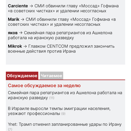
Carciente
→
СМИ обвинили главу «Моссад» Гофмана
«в советских чистках» и удалении несогласных
Marik
→
СМИ обвинили главу «Моссад» Гофмана «в
советских чистках» и удалении несогласных
яков
→
Семейная пара репатриантов из Ашкелона
работала на иранскую разведку
Mikrok
→
Главком CENTCOM предложил закончить
военные действия против Ирана
Обсуждаемое
Читаемое
Самое обсуждаемое за неделю
Семейная пара репатриантов из Ашкелона работала на
иранскую разведку
(11)
В Израиле выросли темпы эмиграции населения,
уезжают профессионалы
(9)
Ynet: Трамп отменил запланированные удары по Ирану
(7)