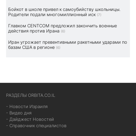
Бойкот в школе привел к самоубийству школьницы.
Родители подали многомиллионный иск
(7)
Главком CENTCOM предложил закончить военные
действия против Ирана
(6)
Иран угрожает превентивными ракетными ударами по
базам США в регионе
(6)
РАЗДЕЛЫ ORBITA.CO.IL
- Новости Израиля
- Видео дня
- Дайджест Новостей
- Справочник специалистов