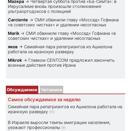
Mazepa
→
Четвертая суббота против «Ба-Симта»: в
Иерусалиме вновь произошли столкновения
ультраортодоксов с полицией
Carciente
→
СМИ обвинили главу «Моссад» Гофмана
«в советских чистках» и удалении несогласных
Marik
→
СМИ обвинили главу «Моссад» Гофмана «в
советских чистках» и удалении несогласных
яков
→
Семейная пара репатриантов из Ашкелона
работала на иранскую разведку
Mikrok
→
Главком CENTCOM предложил закончить
военные действия против Ирана
Обсуждаемое
Читаемое
Самое обсуждаемое за неделю
Семейная пара репатриантов из Ашкелона работала на
иранскую разведку
(11)
В Израиле выросли темпы эмиграции населения,
уезжают профессионалы
(9)