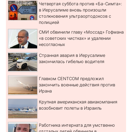
Четвертая суббота против «Ба-Симта»:
в Иерусалиме вновь произошли
столкновения ультраортодоксов с
полицией
СМИ обвинили главу «Моссад» Гофмана
«в советских чистках» и удалении
несогласных
Странная авария в Иерусалиме
закончилась гибелью водителя
Главком CENTCOM предложил
закончить военные действия против
Ирана
Крупная американская авиакомпания
возобновит полеты в Израиль
Работника интерната для умственно
отсталых детей обвинили в