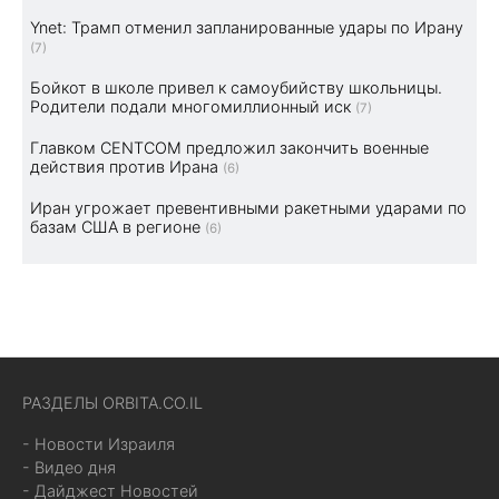
Ynet: Трамп отменил запланированные удары по Ирану
(7)
Бойкот в школе привел к самоубийству школьницы.
Родители подали многомиллионный иск
(7)
Главком CENTCOM предложил закончить военные
действия против Ирана
(6)
Иран угрожает превентивными ракетными ударами по
базам США в регионе
(6)
РАЗДЕЛЫ ORBITA.CO.IL
- Новости Израиля
- Видео дня
- Дайджест Новостей