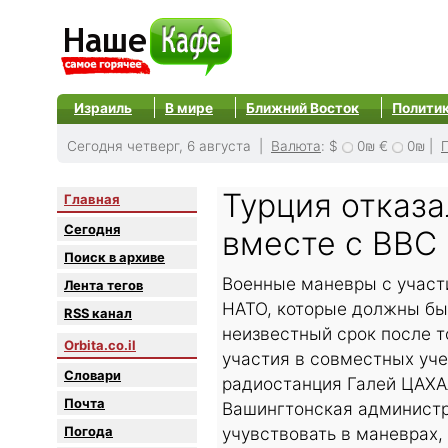
Израиль
В мире
Ближний Восток
Полити
Сегодня четверг, 6 августа |
Валюта
:
$
0₪
€
0₪
|
Турция отказа
Главная
Сегодня
вместе с ВВС
Поиск в архиве
Военные маневры с участи
Лента тегов
НАТО, которые должны был
RSS канал
неизвестный срок после т
Orbita.co.il
участия в совместных уч
Словари
радиостанция Галей ЦАХА
Почта
Вашингтонская администра
Погода
учувствовать в маневрах,