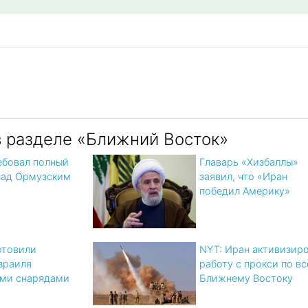
в разделе «Ближний Восток»
ебовал полный
Главарь «Хизбаллы»
над Ормузским
заявил, что «Иран
победил Америку»
отовили
NYT: Иран активизир
зраиля
работу с прокси по в
ми снарядами
Ближнему Востоку