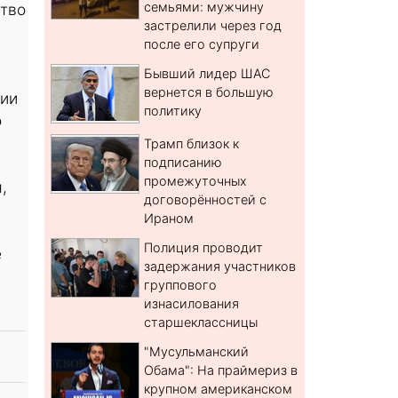
семьями: мужчину
ство
застрелили через год
после его супруги
.
Бывший лидер ШАС
вернется в большую
ции
политику
о
Трамп близок к
подписанию
промежуточных
,
договорённостей с
Ираном
Полиция проводит
е
задержания участников
группового
изнасилования
старшеклассницы
"Мусульманский
Обама": На праймериз в
крупном американском