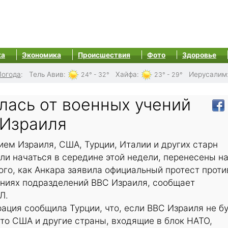
ка
Экономика
Происшествия
Фото
Здоровье
Погода
:
Тель Авив
:
Хайфа
:
Иерусалим
24° - 32°
23° - 29°
лась от военных учений
 Израиля
ем Израиля, США, Турции, Италии и других старн
и начаться в середине этой недели, перенесены н
ого, как Анкара заявила официальный протест проти
ениях подразделений ВВС Израиля, сообщает
Л.
ция сообщила Турции, что, если ВВС Израиля не б
 то США и другие страны, входящие в блок НАТО,