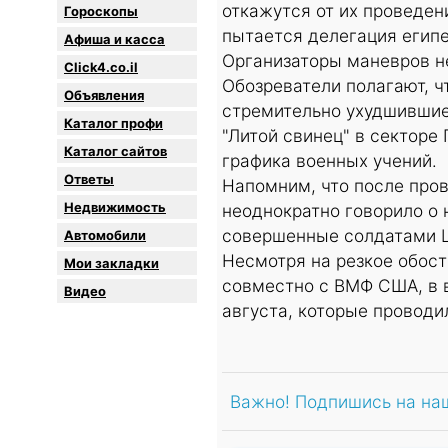
откажутся от их проведен
Гороскопы
пытается делегация егип
Афиша и касса
Организаторы маневров н
Click4.co.il
Обозреватели полагают, ч
Объявления
стремительно ухудшившие
Каталог профи
"Литой свинец" в секторе
Каталог сайтов
графика военных учений.
Oтветы
Напомним, что после пров
Недвижимость
неоднократно говорило о
совершенные солдатами Ц
Автомобили
Несмотря на резкое обос
Мои закладки
совместно с ВМФ США, в 
Видео
августа, которые проводи
Важно! Подпишись на на