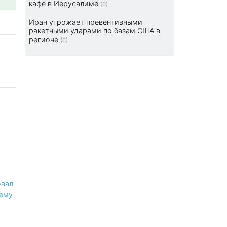
кафе в Иерусалиме
(6)
Иран угрожает превентивными
ракетными ударами по базам США в
регионе
(6)
овал
сему