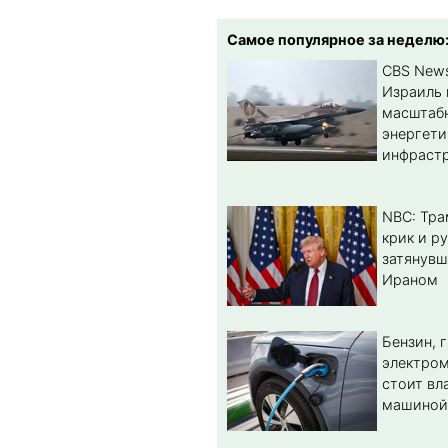
Самое популярное за неделю
CBS New
Израиль 
масштабн
энергет
инфрастр
NBC: Тра
крик и ру
затянувш
Ираном
Бензин, 
электром
стоит вл
машиной