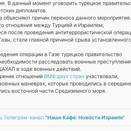
ия. В данный момент уговорить турецкое правитель
етских дипломатов.
е объясняют причин переноса данного мероприятия
то отношения между Турцией и Израилем,
ся после проведения антитеррористической опера
 Газы, стали главной причиной срыва установленног
едения операции в Газе турецкое правительство
 необходимости расследовать военные преступления
АХАЛ в ходе военных действий.
трение отношений
ВМФ двух стран
участвовали,
военных маневрах, которые проводились в середин
лись восточной части Средиземного моря.
ш Телеграм-канал
"Наше Кафе: Новости Израиля"