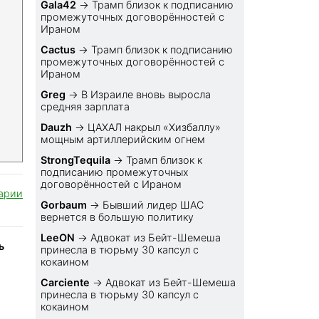
Gala42
→
Трамп близок к подписанию
промежуточных договорённостей с
Ираном
Cactus
→
Трамп близок к подписанию
промежуточных договорённостей с
Ираном
Greg
→
В Израиле вновь выросла
средняя зарплата
Dauzh
→
ЦАХАЛ накрыл «Хизбаллу»
мощным артиллерийским огнем
StrongTequila
→
Трамп близок к
подписанию промежуточных
договорённостей с Ираном
арии
Gorbaum
→
Бывший лидер ШАС
вернется в большую политику
LeeON
→
Адвокат из Бейт-Шемеша
ь
принесла в тюрьму 30 капсул с
кокаином
Carciente
→
Адвокат из Бейт-Шемеша
принесла в тюрьму 30 капсул с
кокаином