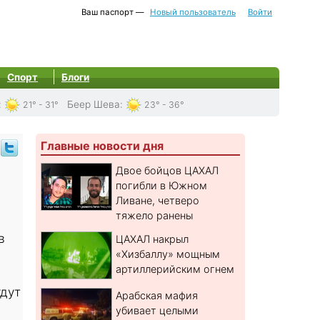
Ваш паспорт —
Новый пользователь
Войти
Спорт
Блоги
:
Беер Шева
:
21° - 31°
23° - 36°
Главные новости дня
Двое бойцов ЦАХАЛ
погибли в Южном
Ливане, четверо
тяжело ранены
а
в
ЦАХАЛ накрыл
«Хизбаллу» мощным
артиллерийским огнем
удут
Арабская мафия
убивает целыми