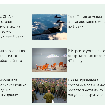
:
s: США и
Ynet: Трамп отменил
готовят
запланированные уда
ую атаку на
по Ирану
ическую
уктуру Ирана
мп сорвался на
В Израиле установитс
гань из-за
экстремальная жара 
ейся войны с
47 градусов
гибрид или
ЦАХАЛ приведен в
обиль? Cколько
состояние повышенн
адение
боеготовности из-за
 в Израиле
ситуации вокруг Ира