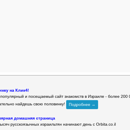
нку на Клик4!
й популярный и посещаемый сайт знакомств в Израиле - более 200 
зательно найдешь свою половинку!
Подробнее →
улярная домашняя страница
ысяч русскоязычных израильтян начинают день с Orbita.co.il