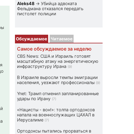
Aleks48
→
Убийца адвоката
Фельдмана отказался передать
пистолет полиции
ры
Обсуждаемое
Читаемое
Самое обсуждаемое за неделю
CBS News: США и Израиль готовят
масштабную атаку на энергетическую
я
инфраструктуру Ирана
(9)
до
В Израиле выросли темпы эмиграции
населения, уезжают профессионалы
(9)
Ynet: Трамп отменил запланированные
удары по Ирану
(7)
ой
«Нацисты - вон!»: толпа ортодоксов
напала на военнослужащих ЦАХАЛ в
Иерусалиме
(7)
на
Ортодоксы пытались прорваться в