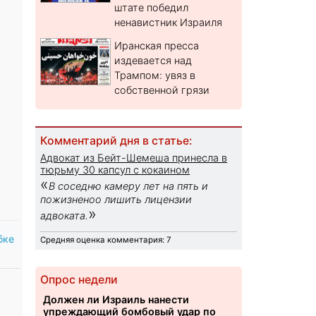
штате победил
ненавистник Израиля
Иранская пресса
издевается над
Трампом: увяз в
собственной грязи
Комментарий дня в статье:
Адвокат из Бейт-Шемеша принесла в
тюрьму 30 капсул с кокаином
«
В соседню камеру лет на пять и
пожизненоо лишить лицензии
»
адвоката.
бке
Средняя оценка комментария: 7
Опрос недели
Должен ли Израиль нанести
упреждающий бомбовый удар по